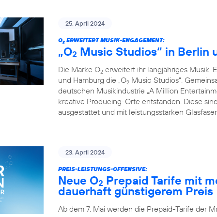
25. April 2024
O
ERWEITERT MUSIK-ENGAGEMENT:
2
„O
Music Studios“ in Berlin
2
Die Marke O
erweitert ihr langjähriges Musik-
2
und Hamburg die „O
Music Studios”. Gemeins
2
deutschen Musikindustrie „A Million Entertainm
kreative Producing-Orte entstanden. Diese sind
ausgestattet und mit leistungsstarken Glasfas
23. April 2024
PREIS-LEISTUNGS-OFFENSIVE:
Neue O
Prepaid Tarife mit 
2
dauerhaft günstigerem Preis
Ab dem 7. Mai werden die Prepaid-Tarife der M