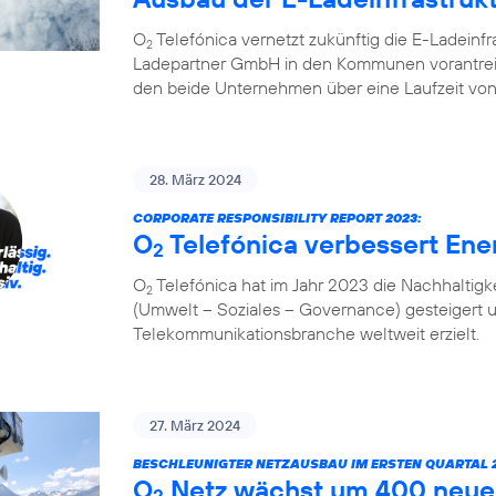
O
Telefónica vernetzt zukünftig die E-Ladeinf
2
Ladepartner GmbH in den Kommunen vorantreibt
den beide Unternehmen über eine Laufzeit von
28. März 2024
CORPORATE RESPONSIBILITY REPORT 2023:
O
Telefónica verbessert Ener
2
O
Telefónica hat im Jahr 2023 die Nachhaltigk
2
(Umwelt – Soziales – Governance) gesteigert 
Telekommunikationsbranche weltweit erzielt.
27. März 2024
BESCHLEUNIGTER NETZAUSBAU IM ERSTEN QUARTAL 2
O
Netz wächst um 400 neue
2