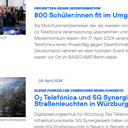
PROJEKTTAG GEGEN DESINFORMATION:
800 Schüler:innen fit im Um
Als Mobilfunknetzbetreiber, der die meisten mob
o2 Telefónica Verantwortung übernehmen und e
Medienkonsum leisten Am 17. April 2024 veranst
Koch
Telefónica einen Projekttag gegen Desinforma
Deutschland nahmen an dem hybriden Event tei
waren vor Ort im BASECAMP Berlin dabei.
08. April 2024
KLEINE FUNKZELLEN VERBESSERN MOBILFUNKNETZ:
O
Telefónica und 5G Synergi
2
Straßenleuchten in Würzbur
Digitalisierungsschub für Würzburg: Der Telek
Infrastrukturanbieter 5G Synergiewerk haben
Sven's Bildwerke
erste 5G-Straßenleuchte in Bayern in Betrieb