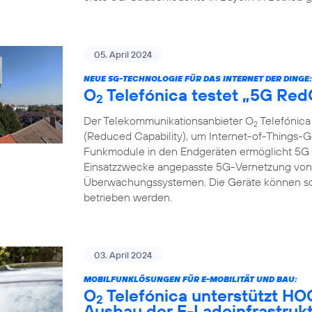
05. April 2024
NEUE 5G-TECHNOLOGIE FÜR DAS INTERNET DER DINGE:
O
Telefónica testet „5G Re
2
Der Telekommunikationsanbieter O
Telefónica
2
(Reduced Capability), um Internet-of-Things-G
Funkmodule in den Endgeräten ermöglicht 5G R
Einsatzzwecke angepasste 5G-Vernetzung von 
Überwachungssystemen. Die Geräte können so gü
betrieben werden.
03. April 2024
MOBILFUNKLÖSUNGEN FÜR E-MOBILITÄT UND BAU:
O
Telefónica unterstützt H
2
Ausbau der E-Ladeinfrastruk