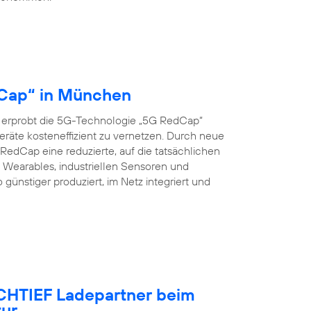
dCap“ in München
 erprobt die 5G-Technologie „5G RedCap“
eräte kosteneffizient zu vernetzen. Durch neue
edCap eine reduzierte, auf die tatsächlichen
Wearables, industriellen Sensoren und
nstiger produziert, im Netz integriert und
OCHTIEF Ladepartner beim
tur