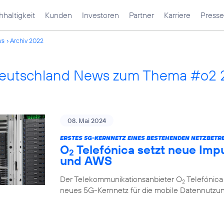
haltigkeit
Kunden
Investoren
Partner
Karriere
Presse
ws
Archiv 2022
Deutschland News zum Thema #o2
08. Mai 2024
ERSTES 5G-KERNNETZ EINES BESTEHENDEN NETZBETRE
O
Telefónica setzt neue Impu
2
und AWS
Der Telekommunikationsanbieter O
Telefónica
2
neues 5G-Kernnetz für die mobile Datennutzung, 