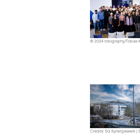
© 2024 tokography/Tobias 
Credits: 5G Synergiewerk | 