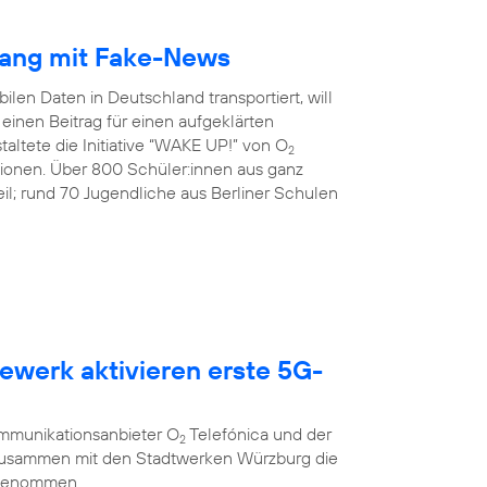
gang mit Fake-News
ilen Daten in Deutschland transportiert, will
inen Beitrag für einen aufgeklärten
altete die Initiative “WAKE UP!” von O
2
tionen. Über 800 Schüler:innen aus ganz
l; rund 70 Jugendliche aus Berliner Schulen
ewerk aktivieren erste 5G-
g
ommunikationsanbieter O
Telefónica und der
2
 zusammen mit den Stadtwerken Würzburg die
 genommen.