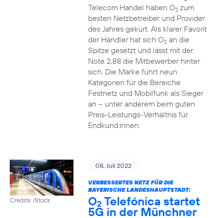
Telecom Handel haben O
zum
2
besten Netzbetreiber und Provider
des Jahres gekürt. Als klarer Favorit
der Händler hat sich O
an die
2
Spitze gesetzt und lässt mit der
Note 2,88 die Mitbewerber hinter
sich. Die Marke führt neun
Kategorien für die Bereiche
Festnetz und Mobilfunk als Sieger
an – unter anderem beim guten
Preis-Leistungs-Verhältnis für
Endkund:innen.
08. Juli 2022
VERBESSERTES NETZ FÜR DIE
BAYERISCHE LANDESHAUPTSTADT:
O
Telefónica startet
Credits: iStock
2
5G in der Münchner