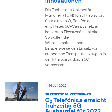
Innovationen
Die Technische Universität
München (TUM) forscht ab sofort
über ein von O
Telefónica
2
errichtetes 5G-Campusnetz an
konkreten Einsatzmöglichkeiten.
So wollen die
Wissenschaftler:innen
beispielsweise den Einsatz von
autonomen Transportfahrzeugen in
der Intralogistik durch 5G
verbessern.
14. Juli 2022
50 PROZENT 5G-VERSORGUNG:
O
Telefónica erreicht
2
frühzeitig 5G-
Ausbauziel für 2022