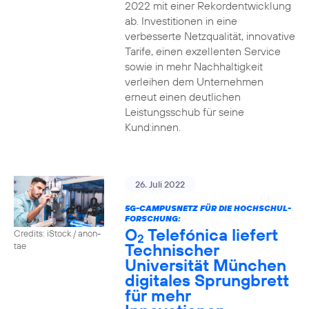
2022 mit einer Rekordentwicklung
ab. Investitionen in eine
verbesserte Netzqualität, innovative
Tarife, einen exzellenten Service
sowie in mehr Nachhaltigkeit
verleihen dem Unternehmen
erneut einen deutlichen
Leistungsschub für seine
Kund:innen.
26. Juli 2022
5G-CAMPUSNETZ FÜR DIE HOCHSCHUL-
FORSCHUNG:
O
Telefónica liefert
Credits: iStock / anon-
2
Technischer
tae
Universität München
digitales Sprungbrett
für mehr