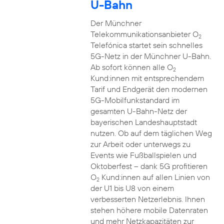
U-Bahn
Der Münchner
Telekommunikationsanbieter O
2
Telefónica startet sein schnelles
5G-Netz in der Münchner U-Bahn.
Ab sofort können alle O
2
Kund:innen mit entsprechendem
Tarif und Endgerät den modernen
5G-Mobilfunkstandard im
gesamten U-Bahn-Netz der
bayerischen Landeshauptstadt
nutzen. Ob auf dem täglichen Weg
zur Arbeit oder unterwegs zu
Events wie Fußballspielen und
Oktoberfest – dank 5G profitieren
O
Kund:innen auf allen Linien von
2
der U1 bis U8 von einem
verbesserten Netzerlebnis. Ihnen
stehen höhere mobile Datenraten
und mehr Netzkapazitäten zur