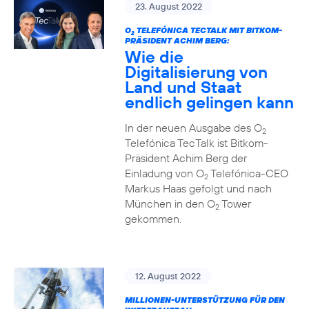
23. August 2022
O
TELEFÓNICA TECTALK MIT BITKOM-
2
PRÄSIDENT ACHIM BERG:
Wie die
Digitalisierung von
Land und Staat
endlich gelingen kann
In der neuen Ausgabe des O
2
Telefónica TecTalk ist Bitkom-
Präsident Achim Berg der
Einladung von O
Telefónica-CEO
2
Markus Haas gefolgt und nach
München in den O
Tower
2
gekommen.
12. August 2022
MILLIONEN-UNTERSTÜTZUNG FÜR DEN