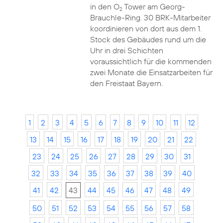
in den O
Tower am Georg-
2
Brauchle-Ring. 30 BRK-Mitarbeiter
koordinieren von dort aus dem 1.
Stock des Gebäudes rund um die
Uhr in drei Schichten
voraussichtlich für die kommenden
zwei Monate die Einsatzarbeiten für
den Freistaat Bayern.
1
2
3
4
5
6
7
8
9
10
11
12
13
14
15
16
17
18
19
20
21
22
23
24
25
26
27
28
29
30
31
32
33
34
35
36
37
38
39
40
41
42
43
44
45
46
47
48
49
50
51
52
53
54
55
56
57
58