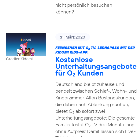
nicht persönlich besuchen
können?
31. März 2020
FERNSEHEN MIT O
TV, LERNSPASS MIT DER K
2
IDOMI KIDS-APP:
Kostenlose
Credits: Kidomi
Unterhaltungsangebote
für O
Kunden
2
Deutschland bleibt zuhause und
pendelt zwischen Schlaf-, Wohn- und
Kinderzimmer. Allen Bestandskunden,
die dabei nach Ablenkung suchen,
bietet O
ab sofort zwei
2
Unterhaltungsangebote: Die gesamte
Familie testet O
TV drei Monate lang
2
ohne Aufpreis: Damit lassen sich Live-