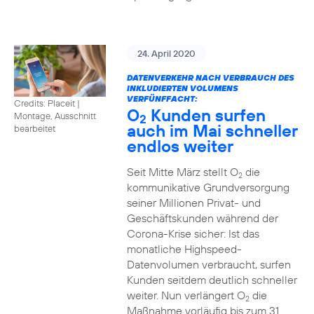
24. April 2020
DATENVERKEHR NACH VERBRAUCH DES
INKLUDIERTEN VOLUMENS
VERFÜNFFACHT:
Credits: Placeit
|
O
Kunden surfen
Montage, Ausschnitt
2
auch im Mai schneller
bearbeitet
endlos weiter
Seit Mitte März stellt O
die
2
kommunikative Grundversorgung
seiner Millionen Privat- und
Geschäftskunden während der
Corona-Krise sicher: Ist das
monatliche Highspeed-
Datenvolumen verbraucht, surfen
Kunden seitdem deutlich schneller
weiter. Nun verlängert O
die
2
Maßnahme vorläufig bis zum 31.