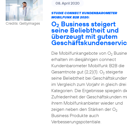
08. April 2020
STUDIE CONNECT KUNDENBAROMETER
MOBILFUNK B2B 2020:
O
Business steigert
Credits: Gettyimages
2
seine Beliebtheit und
überzeugt mit gutem
Geschäftskundenservi
Die Mobilfunkangebote von O
Busine
2
erhalten im diesjährigen connect
Kundenbarometer Mobilfunk B2B die
Gesamtnote gut (2,2)(1). O
steigerte
2
seine Beliebtheit bei Geschäftskunde
im Vergleich zum Vorjahr in gleich drei
Kategorien. Die Ergebnisse spiegeln di
Zufriedenheit der Geschäftskunden mi
ihrem Mobilfunkanbieter wieder und
zeigen neben den Stärken der O
2
Business Produkte auch
Verbesserungspotentiale.