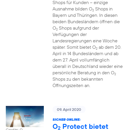
Shops für Kunden – einzige
Ausnahme bilden O
Shops in
2
Bayern und Thüringen. In diesen
beiden Bundesländern öffnen die
O
Shops aufgrund der
2
Verfügungen der
Landesregierungen eine Woche
später. Somit bietet O
ab dem 20.
2
April in 14 Bundesländern und ab
dem 27. April vollumfänglich
überall in Deutschland wieder eine
persönliche Beratung in den O
2
Shops zu den bekannten
Öffnungszeiten an.
09. April 2020
SICHER ONLINE:
O
Protect bietet
2
Credits: O