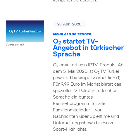
28. April 2020
MEHR ALS 30 SENDER:
O
startet TV-
2
Credits: o2
Angebot in türkischer
Sprache
O
erweitert sein IPTV-Produkt: Ab
2
dem 5. Mai 2020 ist O
TV Türkei
2
powered by waipu.tv erhältlich.(1)
Für 9,99 Euro im Monat bietet das
spezielle TV-Paket in türkischer
Sprache ein buntes
Fernsehprogramm für alle
Familienmitglieder – von
Nachrichten über Spielfilme und
Unterhaltungsshows bis hin zu
Sport-Highlights.