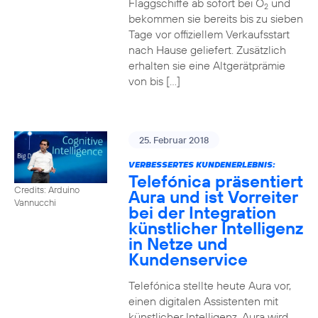
Flaggschiffe ab sofort bei O
und
2
bekommen sie bereits bis zu sieben
Tage vor offiziellem Verkaufsstart
nach Hause geliefert. Zusätzlich
erhalten sie eine Altgerätprämie
von bis […]
25. Februar 2018
VERBESSERTES KUNDENERLEBNIS:
Telefónica präsentiert
Credits: Arduino
Aura und ist Vorreiter
Vannucchi
bei der Integration
künstlicher Intelligenz
in Netze und
Kundenservice
Telefónica stellte heute Aura vor,
einen digitalen Assistenten mit
künstlicher Intelligenz. Aura wird