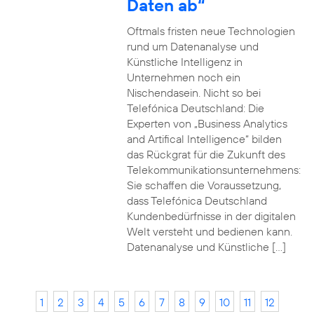
Daten ab“
Oftmals fristen neue Technologien
rund um Datenanalyse und
Künstliche Intelligenz in
Unternehmen noch ein
Nischendasein. Nicht so bei
Telefónica Deutschland: Die
Experten von „Business Analytics
and Artifical Intelligence“ bilden
das Rückgrat für die Zukunft des
Telekommunikationsunternehmens:
Sie schaffen die Voraussetzung,
dass Telefónica Deutschland
Kundenbedürfnisse in der digitalen
Welt versteht und bedienen kann.
Datenanalyse und Künstliche […]
1
2
3
4
5
6
7
8
9
10
11
12