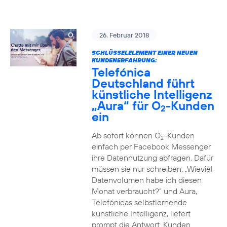
26. Februar 2018
SCHLÜSSELELEMENT EINER NEUEN
KUNDENERFAHRUNG:
Telefónica
Deutschland führt
künstliche Intelligenz
„Aura“ für O
-Kunden
2
ein
Ab sofort können O
-Kunden
2
einfach per Facebook Messenger
ihre Datennutzung abfragen. Dafür
müssen sie nur schreiben: „Wieviel
Datenvolumen habe ich diesen
Monat verbraucht?“ und Aura,
Telefónicas selbstlernende
künstliche Intelligenz, liefert
prompt die Antwort. Kunden