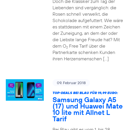
Doch die Klassiker zum Tag der
Liebenden sind vergänglich: die
Rosen schnell verwelkt, die
Schokolade aufgefuttert. Wie wäre
es stattdessen mit einem Zeichen
der Zuneigung, an dem der oder
die Liebste lange Freude hat? Mit
dem O
Free Tarif über die
2
Partnerkarte schenken Kunden
ihren Herzensmenschen […]
09. Februar 2018
TOP-DEALS BEI BLAU FÜR 19,99 EURO:
Samsung Galaxy A5
(17) und Huawei Mate
10 lite mit Allnet L
Tarif
Bei Blau gibt es vom 1. bis 28.