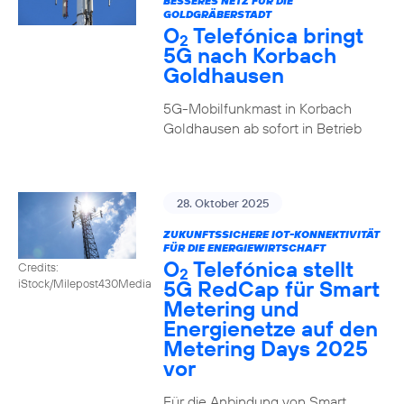
BESSERES NETZ FÜR DIE
GOLDGRÄBERSTADT
O
Telefónica bringt
2
5G nach Korbach
Goldhausen
5G-Mobilfunkmast in Korbach
Goldhausen ab sofort in Betrieb
28. Oktober 2025
ZUKUNFTSSICHERE IOT-KONNEKTIVITÄT
FÜR DIE ENERGIEWIRTSCHAFT
O
Telefónica stellt
Credits:
2
5G RedCap für Smart
iStock/Milepost430Media
Metering und
Energienetze auf den
Metering Days 2025
vor
Für die Anbindung von Smart