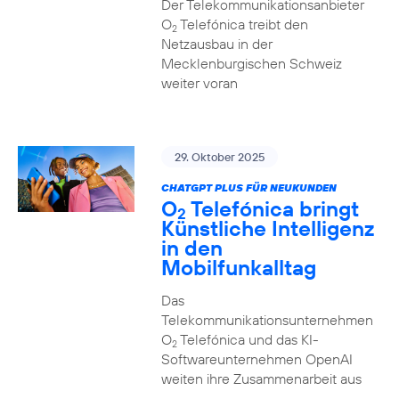
Der Telekommunikationsanbieter
O
Telefónica treibt den
2
Netzausbau in der
Mecklenburgischen Schweiz
weiter voran
29. Oktober 2025
CHATGPT PLUS FÜR NEUKUNDEN
O
Telefónica bringt
2
Künstliche Intelligenz
in den
Mobilfunkalltag
Das
Telekommunikationsunternehmen
O
Telefónica und das KI-
2
Softwareunternehmen OpenAI
weiten ihre Zusammenarbeit aus