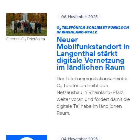
06. November 2025
O
TELEFÓNICA SCHLIESST FUNKLOCH I
2
N RHEINLAND-PFALZ
Neuer
Credits: O
Telefónica
2
Mobilfunkstandort in
Langenthal stärkt
digitale Vernetzung
im ländlichen Raum
Der Telekommunikationsanbieter
O
Telefónica treibt den
2
Netzausbau in Rheinland-Pfalz
weiter voran und fördert damit die
digitale Teilhabe im ländlichen
Raum.
04. November 2025