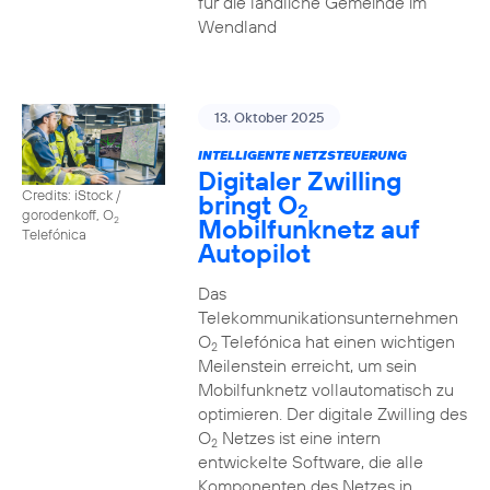
für die ländliche Gemeinde im
Wendland
13. Oktober 2025
INTELLIGENTE NETZSTEUERUNG
Digitaler Zwilling
Credits: iStock /
bringt O
2
gorodenkoff, O
Mobilfunknetz auf
2
Telefónica
Autopilot
Das
Telekommunikationsunternehmen
O
Telefónica hat einen wichtigen
2
Meilenstein erreicht, um sein
Mobilfunknetz vollautomatisch zu
optimieren. Der digitale Zwilling des
O
Netzes ist eine intern
2
entwickelte Software, die alle
Komponenten des Netzes in