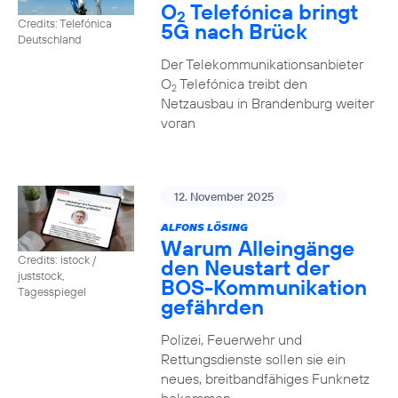
O
Telefónica bringt
2
Credits: Telefónica
5G nach Brück
Deutschland
Der Telekommunikationsanbieter
O
Telefónica treibt den
2
Netzausbau in Brandenburg weiter
voran
12. November 2025
ALFONS LÖSING
Warum Alleingänge
Credits: istock /
den Neustart der
juststock,
BOS-Kommunikation
Tagesspiegel
gefährden
Polizei, Feuerwehr und
Rettungsdienste sollen sie ein
neues, breitbandfähiges Funknetz