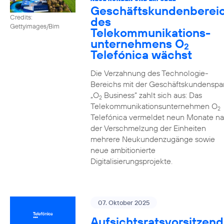
Geschäftskundenberei
Credits:
des
Gettyimages/Bim
Telekommunikations­
unternehmens O
2
Telefónica wächst
Die Verzahnung des Technologie-
Bereichs mit der Geschäftskundenspa
„O
Business” zahlt sich aus: Das
2
Telekommunikationsunternehmen O
2
Telefónica vermeldet neun Monate n
der Verschmelzung der Einheiten
mehrere Neukundenzugänge sowie
neue ambitionierte
Digitalisierungsprojekte.
07. Oktober 2025
Aufsichtsratsvorsitzend