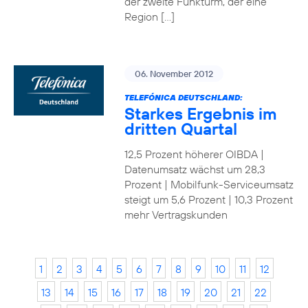
der zweite Funkturm, der eine
Region […]
06. November 2012
TELEFÓNICA DEUTSCHLAND:
Starkes Ergebnis im
dritten Quartal
12,5 Prozent höherer OIBDA |
Datenumsatz wächst um 28,3
Prozent | Mobilfunk-Serviceumsatz
steigt um 5,6 Prozent | 10,3 Prozent
mehr Vertragskunden
1
2
3
4
5
6
7
8
9
10
11
12
13
14
15
16
17
18
19
20
21
22