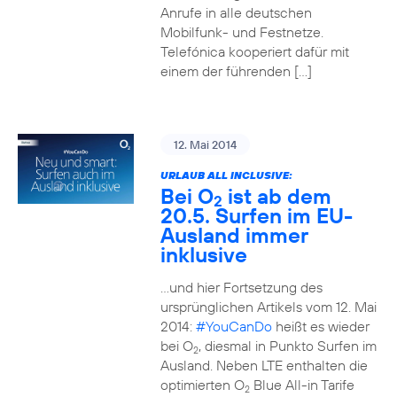
Anrufe in alle deutschen
Mobilfunk- und Festnetze.
Telefónica kooperiert dafür mit
einem der führenden […]
12. Mai 2014
URLAUB ALL INCLUSIVE:
Bei O
ist ab dem
2
20.5. Surfen im EU-
Ausland immer
inklusive
…und hier Fortsetzung des
ursprünglichen Artikels vom 12. Mai
2014:
#YouCanDo
heißt es wieder
bei O
, diesmal in Punkto Surfen im
2
Ausland. Neben LTE enthalten die
optimierten O
Blue All-in Tarife
2