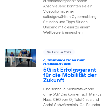
auseinandergesetzt haben.
Anschließend konnten sie ein
Videoclip mit einer
selbstgewählten Cybermobbing-
Situation und Tipps für den
Umgang mit dieser zu einem
Wettbewerb einreichen.
04. Februar 2022
O
TELEFÓNICA TECTALK MIT
2
FLIXMOBILITY CEO:
5G ist Erfolgsgarant
für die Mobilität der
Zukunft
Eine schnelle Mobilitätswende
ohne 5G? Das können sich Markus
Haas, CEO von O
Telefónica und
2
André Schwämmlein, Co-Founder