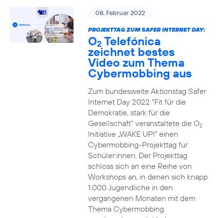
08. Februar 2022
PROJEKTTAG ZUM SAFER INTERNET DAY:
O
Telefónica
2
zeichnet bestes
Video zum Thema
Cybermobbing aus
Zum bundesweite Aktionstag Safer
Internet Day 2022 “Fit für die
Demokratie, stark für die
Gesellschaft” veranstaltete die O
2
Initiative „WAKE UP!“ einen
Cybermobbing-Projekttag für
Schüler:innen. Der Projekttag
schloss sich an eine Reihe von
Workshops an, in denen sich knapp
1.000 Jugendliche in den
vergangenen Monaten mit dem
Thema Cybermobbing