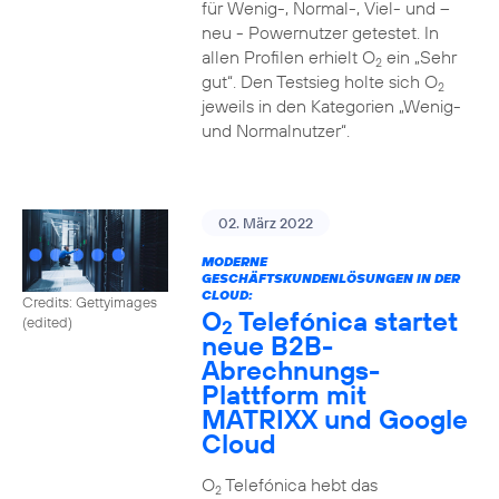
für Wenig-, Normal-, Viel- und –
neu - Powernutzer getestet. In
allen Profilen erhielt O
ein „Sehr
2
gut“. Den Testsieg holte sich O
2
jeweils in den Kategorien „Wenig-
und Normalnutzer“.
02. März 2022
MODERNE
GESCHÄFTSKUNDENLÖSUNGEN IN DER
CLOUD:
Credits: Gettyimages
O
Telefónica startet
(edited)
2
neue B2B-
Abrechnungs-
Plattform mit
MATRIXX und Google
Cloud
O
Telefónica hebt das
2