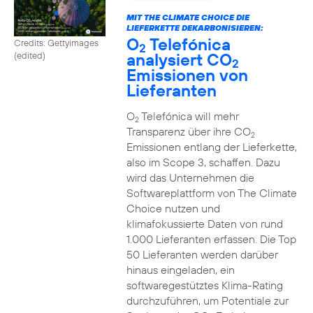
MIT THE CLIMATE CHOICE DIE
LIEFERKETTE DEKARBONISIEREN:
O
Telefónica
Credits: Gettyimages
2
analysiert CO
(edited)
2
Emissionen von
Lieferanten
O
Telefónica will mehr
2
Transparenz über ihre CO
2
Emissionen entlang der Lieferkette,
also im Scope 3, schaffen. Dazu
wird das Unternehmen die
Softwareplattform von The Climate
Choice nutzen und
klimafokussierte Daten von rund
1.000 Lieferanten erfassen. Die Top
50 Lieferanten werden darüber
hinaus eingeladen, ein
softwaregestütztes Klima-Rating
durchzuführen, um Potentiale zur