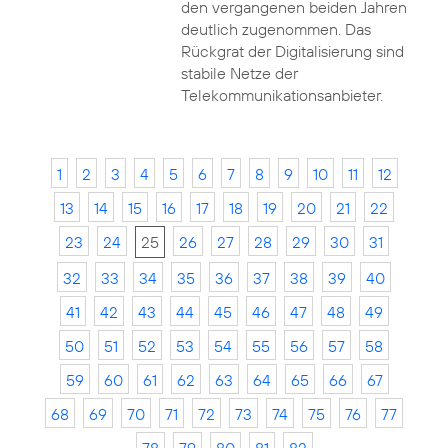
den vergangenen beiden Jahren
deutlich zugenommen. Das
Rückgrat der Digitalisierung sind
stabile Netze der
Telekommunikationsanbieter.
1
2
3
4
5
6
7
8
9
10
11
12
13
14
15
16
17
18
19
20
21
22
23
24
25
26
27
28
29
30
31
32
33
34
35
36
37
38
39
40
41
42
43
44
45
46
47
48
49
50
51
52
53
54
55
56
57
58
59
60
61
62
63
64
65
66
67
68
69
70
71
72
73
74
75
76
77