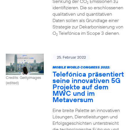
Senkung der CO
Emissionen zu
2
identifizieren. Die so erschlossenen
qualitativen und quantitativen
Daten sollen als Grundlage einer
Strategie zur Dekarbonisierung von
O
Telefónica im Scope 3 dienen.
2
25. Februar 2022
MOBILE WORLD CONGRESS 2022:
Telefónica präsentiert
Credits: Gettyimages
seine innovativen 5G
(edited)
Projekte auf dem
MWC und im
Metaversum
Eine breite Palette an innovativen
Lösungen, Dienstleistungen und
Erfolgsgeschichten unterstreicht
die technologische Führung und