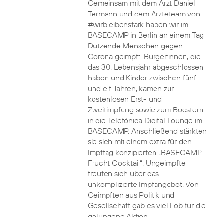
Gemeinsam mit dem Arzt Daniel
Termann und dem Ärzteteam von
#wirbleibenstark haben wir im
BASECAMP in Berlin an einem Tag
Dutzende Menschen gegen
Corona geimpft. Bürger:innen, die
das 30. Lebensjahr abgeschlossen
haben und Kinder zwischen fünf
und elf Jahren, kamen zur
kostenlosen Erst- und
Zweitimpfung sowie zum Boostern
in die Telefónica Digital Lounge im
BASECAMP. Anschließend stärkten
sie sich mit einem extra für den
Impftag konzipierten „BASECAMP
Frucht Cocktail“. Ungeimpfte
freuten sich über das
unkomplizierte Impfangebot. Von
Geimpften aus Politik und
Gesellschaft gab es viel Lob für die
gelungene Aktion.