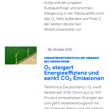
Aufgrund der jüngsten
Ausbauerfolge und enormen
Steigerung in der Netzqualität rückt
das O
Netz außerdem auf Platz 2
2
der besten deutschen
Mobilfunkanbieter vor.
28. Oktober 2021
VERANTWORTUNGSVOLLER UMGANG
MIT GRÜNSTROM:
O
steigert
2
Energieeffizienz und
senkt CO
Emissionen
2
Telefónica Deutschland / O
kauft
2
bereits seit 2016 Strom aus zu 100
Prozent erneuerbaren Energien ein
und geht verantwortungsvoll mit
der knappen Ressource Grünstrom