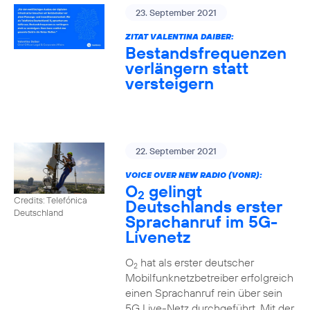
23. September 2021
ZITAT VALENTINA DAIBER:
Bestandsfrequenzen
verlängern statt
versteigern
22. September 2021
VOICE OVER NEW RADIO (VONR):
O
gelingt
2
Credits: Telefónica
Deutschlands erster
Deutschland
Sprachanruf im 5G-
Livenetz
O
hat als erster deutscher
2
Mobilfunknetzbetreiber erfolgreich
einen Sprachanruf rein über sein
5G Live-Netz durchgeführt. Mit der