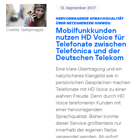
12. September 2017
HERVORRAGENDE SPRACHQUALITÄT
ÜBER NETZGRENZEN HINWEG:
Mobilfunkkunden
Credits: Gettyimages
nutzen HD Voice für
Telefonate zwischen
Telefónica und der
Deutschen Telekom
Eine klare Übertragung und ein
natürlicheres Klangbild wie in
persönlichen Gesprächen machen
Telefonate mit HD Voice zu einer
wahren Freude. Denn durch HD
Voice telefonieren Kunden mit
einer hervorragenden
Sprachqualität. Bisher konnte
dieser Service größtenteils nur
innerhalb der eigenen Netze
verwendet werden. Ab sofort