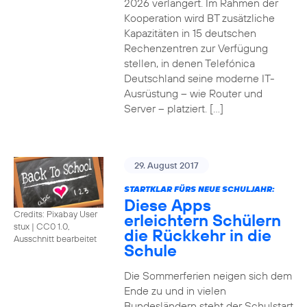
2026 verlängert. Im Rahmen der
Kooperation wird BT zusätzliche
Kapazitäten in 15 deutschen
Rechenzentren zur Verfügung
stellen, in denen Telefónica
Deutschland seine moderne IT-
Ausrüstung – wie Router und
Server – platziert. […]
29. August 2017
STARTKLAR FÜRS NEUE SCHULJAHR:
Diese Apps
Credits: Pixabay User
erleichtern Schülern
stux
|
CC0 1.0,
die Rückkehr in die
Ausschnitt bearbeitet
Schule
Die Sommerferien neigen sich dem
Ende zu und in vielen
Bundesländern steht der Schulstart