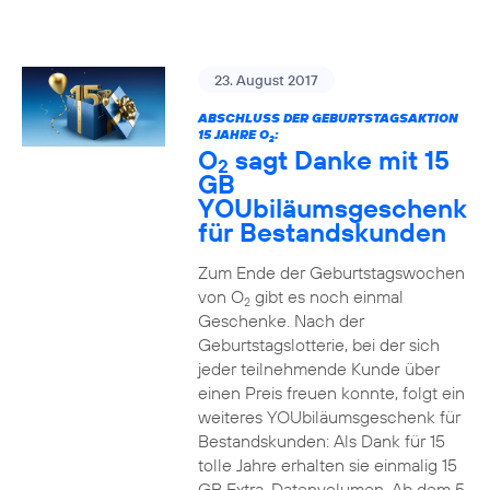
23. August 2017
ABSCHLUSS DER GEBURTSTAGSAKTION
15 JAHRE O
:
2
O
sagt Danke mit 15
2
GB
YOUbiläumsgeschenk
für Bestandskunden
Zum Ende der Geburtstagswochen
von O
gibt es noch einmal
2
Geschenke. Nach der
Geburtstagslotterie, bei der sich
jeder teilnehmende Kunde über
einen Preis freuen konnte, folgt ein
weiteres YOUbiläumsgeschenk für
Bestandskunden: Als Dank für 15
tolle Jahre erhalten sie einmalig 15
GB Extra-Datenvolumen. Ab dem 5.