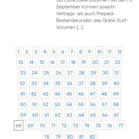
September können sowohl
Vertrags- als auch Prepaid-
Bestandskunden das Gratis-Surf-
Volumen […]
1
2
3
4
5
6
7
8
9
10
11
12
13
14
15
16
17
18
19
20
21
22
23
24
25
26
27
28
29
30
31
32
33
34
35
36
37
38
39
40
41
42
43
44
45
46
47
48
49
50
51
52
53
54
55
56
57
58
59
60
61
62
63
64
65
66
67
68
69
70
71
72
73
74
75
76
77
78
79
80
81
82