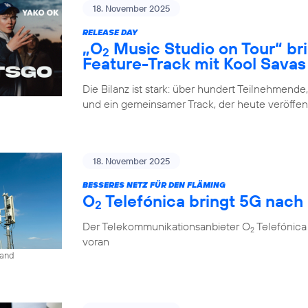
18. November 2025
RELEASE DAY
„O
Music Studio on Tour“ br
2
Feature-Track mit Kool Savas
Die Bilanz ist stark: über hundert Teilnehmende
und ein gemeinsamer Track, der heute veröffent
18. November 2025
BESSERES NETZ FÜR DEN FLÄMING
O
Telefónica bringt 5G nach
2
Der Telekommunikationsanbieter O
Telefónica
2
voran
land