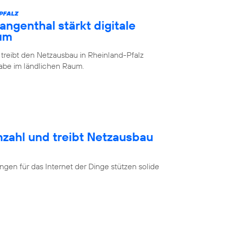
-PFALZ
ngenthal stärkt digitale
aum
 treibt den Netzausbau in Rheinland-Pfalz
lhabe im ländlichen Raum.
nzahl und treibt Netzausbau
en für das Internet der Dinge stützen solide