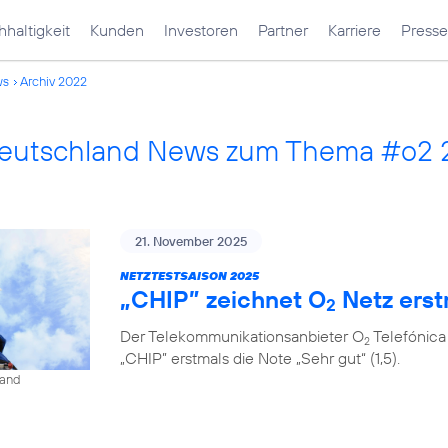
haltigkeit
Kunden
Investoren
Partner
Karriere
Presse
ws
Archiv 2022
Deutschland News zum Thema #o2
21. November 2025
NETZTESTSAISON 2025
„CHIP” zeichnet O
Netz erst
2
Der Telekommunikationsanbieter O
Telefónica
2
„CHIP” erstmals die Note „Sehr gut“ (1,5).
land