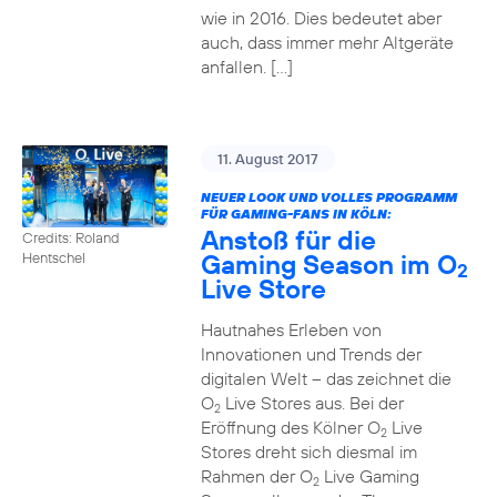
wie in 2016. Dies bedeutet aber
auch, dass immer mehr Altgeräte
anfallen. […]
11. August 2017
NEUER LOOK UND VOLLES PROGRAMM
FÜR GAMING-FANS IN KÖLN:
Anstoß für die
Credits: Roland
Gaming Season im O
Hentschel
2
Live Store
Hautnahes Erleben von
Innovationen und Trends der
digitalen Welt – das zeichnet die
O
Live Stores aus. Bei der
2
Eröffnung des Kölner O
Live
2
Stores dreht sich diesmal im
Rahmen der O
Live Gaming
2