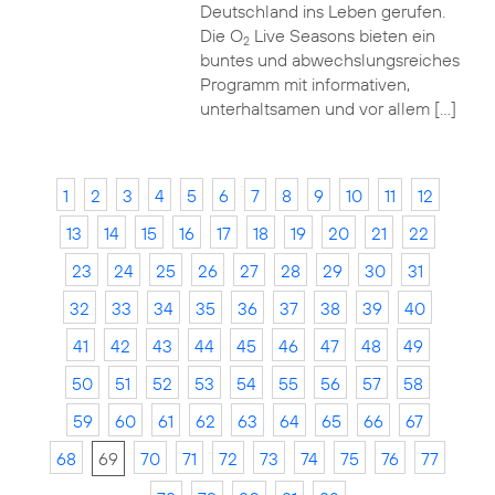
Deutschland ins Leben gerufen.
Die O
Live Seasons bieten ein
2
buntes und abwechslungsreiches
Programm mit informativen,
unterhaltsamen und vor allem […]
1
2
3
4
5
6
7
8
9
10
11
12
13
14
15
16
17
18
19
20
21
22
23
24
25
26
27
28
29
30
31
32
33
34
35
36
37
38
39
40
41
42
43
44
45
46
47
48
49
50
51
52
53
54
55
56
57
58
59
60
61
62
63
64
65
66
67
68
69
70
71
72
73
74
75
76
77