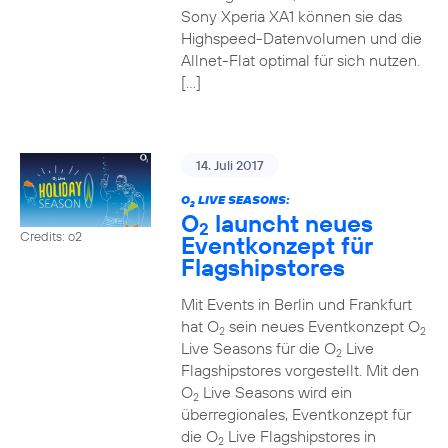
Sony Xperia XA1 können sie das
Highspeed-Datenvolumen und die
Allnet-Flat optimal für sich nutzen.
[…]
14. Juli 2017
O
LIVE SEASONS:
2
O
launcht neues
2
Credits: o2
Eventkonzept für
Flagshipstores
Mit Events in Berlin und Frankfurt
hat O
sein neues Eventkonzept O
2
2
Live Seasons für die O
Live
2
Flagshipstores vorgestellt. Mit den
O
Live Seasons wird ein
2
überregionales, Eventkonzept für
die O
Live Flagshipstores in
2