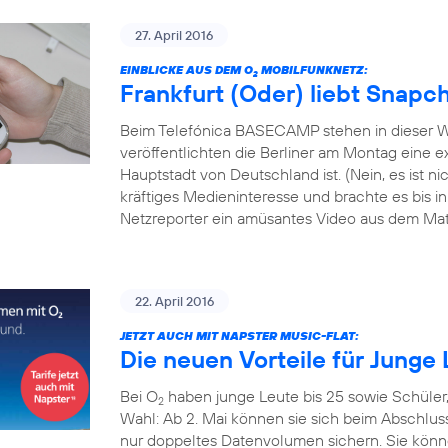
27. April 2016
EINBLICKE AUS DEM O
MOBILFUNKNETZ:
2
Frankfurt (Oder) liebt Snapc
Beim Telefónica BASECAMP stehen in dieser W
veröffentlichten die Berliner am Montag eine exk
Hauptstadt von Deutschland ist. (Nein, es ist 
kräftiges Medieninteresse und brachte es bis i
Netzreporter ein amüsantes Video aus dem Mate
22. April 2016
JETZT AUCH MIT NAPSTER MUSIC-FLAT:
Die neuen Vorteile für Junge 
Bei O
haben junge Leute bis 25 sowie Schüler
2
Wahl: Ab 2. Mai können sie sich beim Abschlus
nur doppeltes Datenvolumen sichern. Sie könn