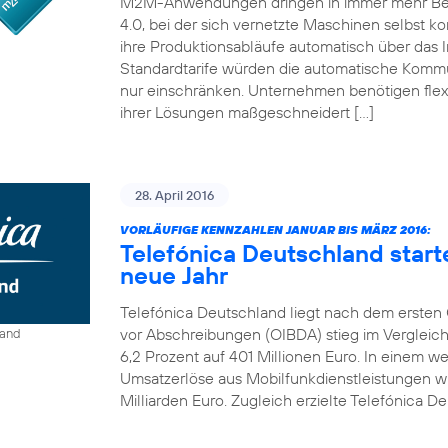
M2M-Anwendungen dringen in immer mehr Bereic
4.0, bei der sich vernetzte Maschinen selbst ko
ihre Produktionsabläufe automatisch über das I
Standardtarife würden die automatische Kom
nur einschränken. Unternehmen benötigen flexi
ihrer Lösungen maßgeschneidert […]
28. April 2016
VORLÄUFIGE KENNZAHLEN JANUAR BIS MÄRZ 2016:
Telefónica Deutschland start
neue Jahr
Telefónica Deutschland liegt nach dem ersten Q
vor Abschreibungen (OIBDA) stieg im Vergleic
land
6,2 Prozent auf 401 Millionen Euro. In einem 
Umsatzerlöse aus Mobilfunkdienstleistungen wie
Milliarden Euro. Zugleich erzielte Telefónica De