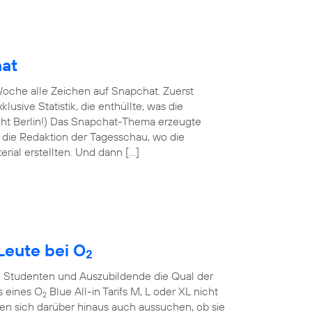
hat
oche alle Zeichen auf Snapchat. Zuerst
lusive Statistik, die enthüllte, was die
nicht Berlin!) Das Snapchat-Thema erzeugte
n die Redaktion der Tagesschau, wo die
rial erstellten. Und dann […]
Leute bei O
2
, Studenten und Auszubildende die Qual der
s eines O
Blue All-in Tarifs M, L oder XL nicht
2
en sich darüber hinaus auch aussuchen, ob sie