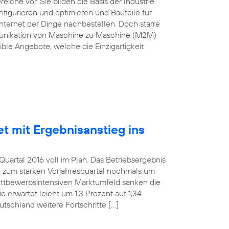
he vor. Sie bilden die Basis der Industrie
nfigurieren und optimieren und Bauteile für
nternet der Dinge nachbestellen. Doch starre
munikation von Maschine zu Maschine (M2M)
ble Angebote, welche die Einzigartigkeit
et mit Ergebnisanstieg ins
uartal 2016 voll im Plan. Das Betriebsergebnis
h zum starken Vorjahresquartal nochmals um
wettbewerbsintensiven Marktumfeld sanken die
 erwartet leicht um 1,3 Prozent auf 1,34
utschland weitere Fortschritte […]