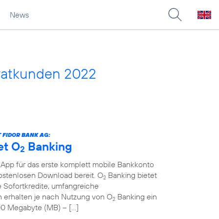
News
vatkunden 2022
 FIDOR BANK AG:
et O
Banking
2
 App für das erste komplett mobile Bankkonto
kostenlosen Download bereit. O
Banking bietet
2
 Sofortkredite, umfangreiche
erhalten je nach Nutzung von O
Banking ein
2
00 Megabyte (MB) – […]