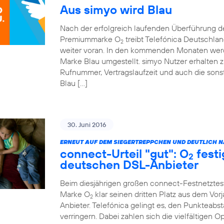
Aus simyo wird Blau
Nach der erfolgreich laufenden Überführung 
Premiummarke O
treibt Telefónica Deutschla
2
weiter voran. In den kommenden Monaten werde
Marke Blau umgestellt. simyo Nutzer erhalten z
Rufnummer, Vertragslaufzeit und auch die sonst
Blau […]
30. Juni 2016
ERNEUT AUF DEM SIEGERTREPPCHEN UND DEUTLICH NÄ
connect-Urteil "gut": O
festi
2
deutschen DSL-Anbieter
Beim diesjährigen großen connect-Festnetztes
Marke O
klar seinen dritten Platz aus dem Vor
2
Anbieter. Telefónica gelingt es, den Punkteabst
verringern. Dabei zahlen sich die vielfältigen 