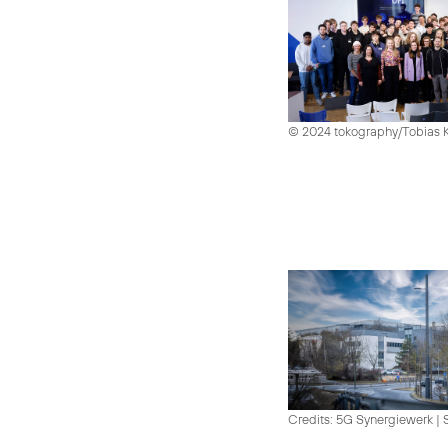
© 2024 tokography/Tobias 
Credits: 5G Synergiewerk | 