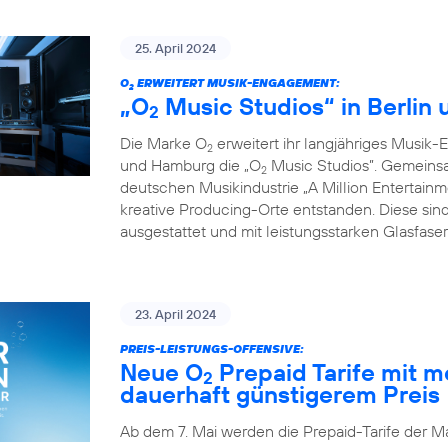
25. April 2024
O
ERWEITERT MUSIK-ENGAGEMENT:
2
„O
Music Studios“ in Berlin
2
Die Marke O
erweitert ihr langjähriges Musik-
2
und Hamburg die „O
Music Studios”. Gemeins
2
deutschen Musikindustrie „A Million Entertainm
kreative Producing-Orte entstanden. Diese sind
ausgestattet und mit leistungsstarken Glasfas
23. April 2024
PREIS-LEISTUNGS-OFFENSIVE:
Neue O
Prepaid Tarife mit 
2
dauerhaft günstigerem Preis
Ab dem 7. Mai werden die Prepaid-Tarife der M