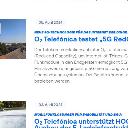
05. April 2024
NEUE 5G-TECHNOLOGIE FÜR DAS INTERNET DER DINGE:
O
Telefónica testet „5G Re
2
Der Telekommunikationsanbieter O
Telefónica
2
(Reduced Capability), um Internet-of-Things-G
Funkmodule in den Endgeräten ermöglicht 5G R
Einsatzzwecke angepasste 5G-Vernetzung von 
Überwachungssystemen. Die Geräte können so gü
betrieben werden.
03. April 2024
MOBILFUNKLÖSUNGEN FÜR E-MOBILITÄT UND BAU:
O
Telefónica unterstützt H
2
Ausbau der E-Ladeinfrastruk