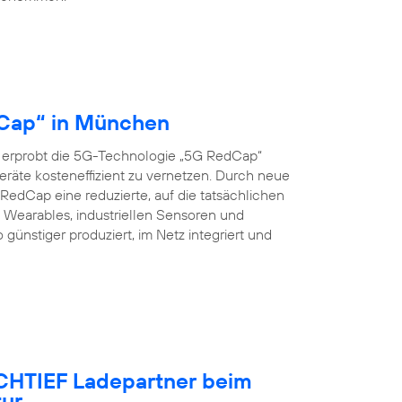
dCap“ in München
 erprobt die 5G-Technologie „5G RedCap“
eräte kosteneffizient zu vernetzen. Durch neue
edCap eine reduzierte, auf die tatsächlichen
Wearables, industriellen Sensoren und
nstiger produziert, im Netz integriert und
OCHTIEF Ladepartner beim
tur