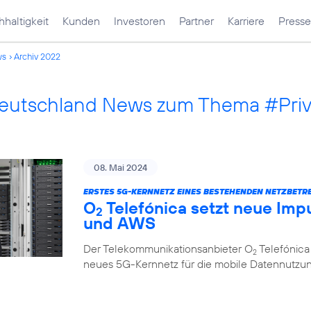
haltigkeit
Kunden
Investoren
Partner
Karriere
Presse
ws
Archiv 2022
Deutschland News zum Thema #Pri
08. Mai 2024
ERSTES 5G-KERNNETZ EINES BESTEHENDEN NETZBETRE
O
Telefónica setzt neue Impu
2
und AWS
Der Telekommunikationsanbieter O
Telefónica
2
neues 5G-Kernnetz für die mobile Datennutzung, 