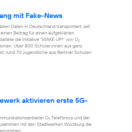
gang mit Fake-News
ilen Daten in Deutschland transportiert, will
inen Beitrag für einen aufgeklärten
altete die Initiative “WAKE UP!” von O
2
tionen. Über 800 Schüler:innen aus ganz
l; rund 70 Jugendliche aus Berliner Schulen
ewerk aktivieren erste 5G-
g
ommunikationsanbieter O
Telefónica und der
2
 zusammen mit den Stadtwerken Würzburg die
 genommen.