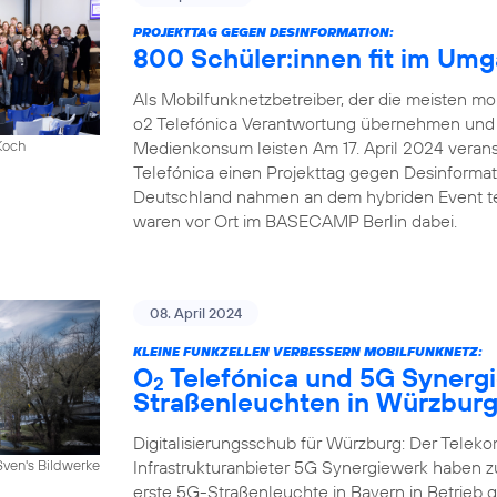
PROJEKTTAG GEGEN DESINFORMATION:
800 Schüler:innen fit im Um
Als Mobilfunknetzbetreiber, der die meisten mob
o2 Telefónica Verantwortung übernehmen und e
Medienkonsum leisten Am 17. April 2024 veranst
Koch
Telefónica einen Projekttag gegen Desinforma
Deutschland nahmen an dem hybriden Event tei
waren vor Ort im BASECAMP Berlin dabei.
08. April 2024
KLEINE FUNKZELLEN VERBESSERN MOBILFUNKNETZ:
O
Telefónica und 5G Synergi
2
Straßenleuchten in Würzbur
Digitalisierungsschub für Würzburg: Der Telek
Infrastrukturanbieter 5G Synergiewerk haben
Sven's Bildwerke
erste 5G-Straßenleuchte in Bayern in Betrieb