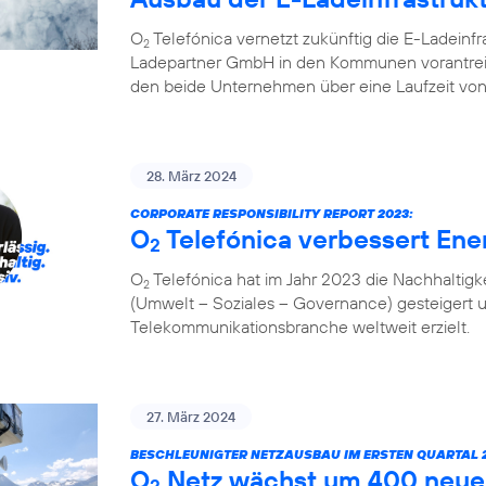
O
Telefónica vernetzt zukünftig die E-Ladeinf
2
Ladepartner GmbH in den Kommunen vorantreibt
den beide Unternehmen über eine Laufzeit von
28. März 2024
CORPORATE RESPONSIBILITY REPORT 2023:
O
Telefónica verbessert Ener
2
O
Telefónica hat im Jahr 2023 die Nachhaltigk
2
(Umwelt – Soziales – Governance) gesteigert 
Telekommunikationsbranche weltweit erzielt.
27. März 2024
BESCHLEUNIGTER NETZAUSBAU IM ERSTEN QUARTAL 2
O
Netz wächst um 400 neue
2