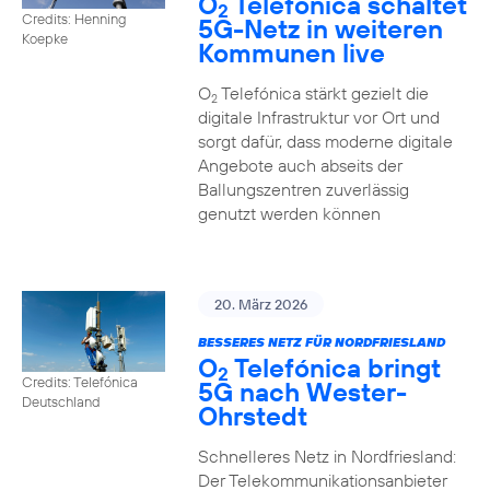
O
Telefónica schaltet
2
Credits: Henning
5G-Netz in weiteren
Koepke
Kommunen live
O
Telefónica stärkt gezielt die
2
digitale Infrastruktur vor Ort und
sorgt dafür, dass moderne digitale
Angebote auch abseits der
Ballungszentren zuverlässig
genutzt werden können
20. März 2026
BESSERES NETZ FÜR NORDFRIESLAND
O
Telefónica bringt
2
Credits: Telefónica
5G nach Wester-
Deutschland
Ohrstedt
Schnelleres Netz in Nordfriesland:
Der Telekommunikationsanbieter