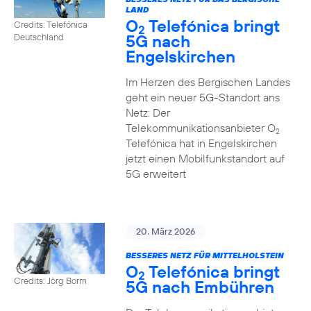
LAND
O
Telefónica bringt
Credits: Telefónica
2
5G nach
Deutschland
Engelskirchen
Im Herzen des Bergischen Landes
geht ein neuer 5G-Standort ans
Netz: Der
Telekommunikationsanbieter O
2
Telefónica hat in Engelskirchen
jetzt einen Mobilfunkstandort auf
5G erweitert
20. März 2026
BESSERES NETZ FÜR MITTELHOLSTEIN
O
Telefónica bringt
2
Credits: Jörg Borm
5G nach Embühren