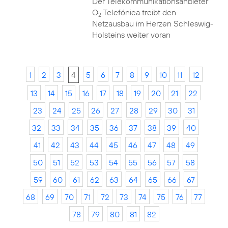
Der Telekommunikationsanbieter
O
Telefónica treibt den
2
Netzausbau im Herzen Schleswig-
Holsteins weiter voran
1
2
3
4
5
6
7
8
9
10
11
12
13
14
15
16
17
18
19
20
21
22
23
24
25
26
27
28
29
30
31
32
33
34
35
36
37
38
39
40
41
42
43
44
45
46
47
48
49
50
51
52
53
54
55
56
57
58
59
60
61
62
63
64
65
66
67
68
69
70
71
72
73
74
75
76
77
78
79
80
81
82