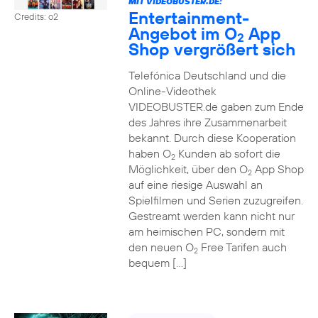
MIT VIDEOBUSTER.DE:
Entertainment-
Credits: o2
Angebot im O
App
2
Shop vergrößert sich
Telefónica Deutschland und die
Online-Videothek
VIDEOBUSTER.de gaben zum Ende
des Jahres ihre Zusammenarbeit
bekannt. Durch diese Kooperation
haben O
Kunden ab sofort die
2
Möglichkeit, über den O
App Shop
2
auf eine riesige Auswahl an
Spielfilmen und Serien zuzugreifen.
Gestreamt werden kann nicht nur
am heimischen PC, sondern mit
den neuen O
Free Tarifen auch
2
bequem […]