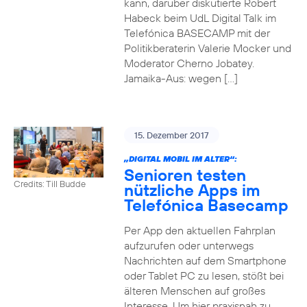
kann, darüber diskutierte Robert
Habeck beim UdL Digital Talk im
Telefónica BASECAMP mit der
Politikberaterin Valerie Mocker und
Moderator Cherno Jobatey.
Jamaika-Aus: wegen […]
15. Dezember 2017
„DIGITAL MOBIL IM ALTER“:
Senioren testen
Credits: Till Budde
nützliche Apps im
Telefónica Basecamp
Per App den aktuellen Fahrplan
aufzurufen oder unterwegs
Nachrichten auf dem Smartphone
oder Tablet PC zu lesen, stößt bei
älteren Menschen auf großes
Interesse. Um hier praxisnah zu