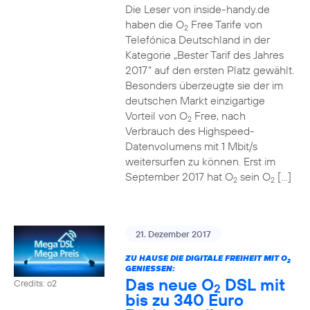
Die Leser von inside-handy.de
haben die O
Free Tarife von
2
Telefónica Deutschland in der
Kategorie „Bester Tarif des Jahres
2017“ auf den ersten Platz gewählt.
Besonders überzeugte sie der im
deutschen Markt einzigartige
Vorteil von O
Free, nach
2
Verbrauch des Highspeed-
Datenvolumens mit 1 Mbit/s
weitersurfen zu können. Erst im
September 2017 hat O
sein O
[…]
2
2
21. Dezember 2017
ZU HAUSE DIE DIGITALE FREIHEIT MIT O
2
GENIESSEN:
Das neue O
DSL mit
Credits: o2
2
bis zu 340 Euro