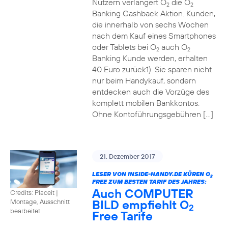
Nutzern verlängert O
die O
2
2
Banking Cashback Aktion. Kunden,
die innerhalb von sechs Wochen
nach dem Kauf eines Smartphones
oder Tablets bei O
auch O
2
2
Banking Kunde werden, erhalten
40 Euro zurück1). Sie sparen nicht
nur beim Handykauf, sondern
entdecken auch die Vorzüge des
komplett mobilen Bankkontos.
Ohne Kontoführungsgebühren […]
21. Dezember 2017
LESER VON INSIDE-HANDY.DE KÜREN O
2
FREE ZUM BESTEN TARIF DES JAHRES:
Auch COMPUTER
Credits: Placeit
|
BILD empfiehlt O
Montage, Ausschnitt
2
bearbeitet
Free Tarife