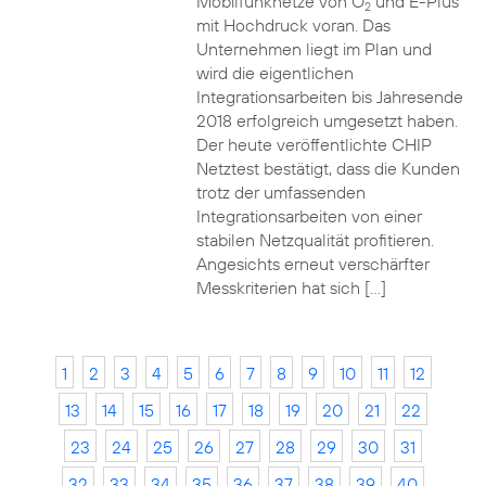
Mobilfunknetze von O
und E-Plus
2
mit Hochdruck voran. Das
Unternehmen liegt im Plan und
wird die eigentlichen
Integrationsarbeiten bis Jahresende
2018 erfolgreich umgesetzt haben.
Der heute veröffentlichte CHIP
Netztest bestätigt, dass die Kunden
trotz der umfassenden
Integrationsarbeiten von einer
stabilen Netzqualität profitieren.
Angesichts erneut verschärfter
Messkriterien hat sich […]
1
2
3
4
5
6
7
8
9
10
11
12
13
14
15
16
17
18
19
20
21
22
23
24
25
26
27
28
29
30
31
32
33
34
35
36
37
38
39
40