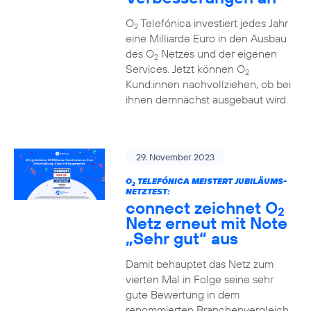
O
Telefónica investiert jedes Jahr
2
eine Milliarde Euro in den Ausbau
des O
Netzes und der eigenen
2
Services. Jetzt können O
2
Kund:innen nachvollziehen, ob bei
ihnen demnächst ausgebaut wird.
29. November 2023
O
TELEFÓNICA MEISTERT JUBILÄUMS-
2
NETZTEST:
connect zeichnet O
2
Netz erneut mit Note
„Sehr gut“ aus
Damit behauptet das Netz zum
vierten Mal in Folge seine sehr
gute Bewertung in dem
renommierten Branchenvergleich.