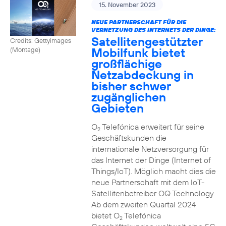
15. November 2023
NEUE PARTNERSCHAFT FÜR DIE
VERNETZUNG DES INTERNETS DER DINGE:
Satellitengestützter
Credits: Gettyimages
Mobilfunk bietet
(Montage)
großflächige
Netzabdeckung in
bisher schwer
zugänglichen
Gebieten
O
Telefónica erweitert für seine
2
Geschäftskunden die
internationale Netzversorgung für
das Internet der Dinge (Internet of
Things/IoT). Möglich macht dies die
neue Partnerschaft mit dem IoT-
Satellitenbetreiber OQ Technology.
Ab dem zweiten Quartal 2024
bietet O
Telefónica
2