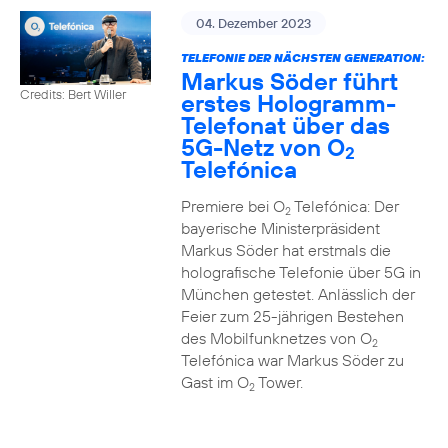
04. Dezember 2023
TELEFONIE DER NÄCHSTEN GENERATION:
Markus Söder führt
Credits: Bert Willer
erstes Hologramm-
Telefonat über das
5G-Netz von O
2
Telefónica
Premiere bei O
Telefónica: Der
2
bayerische Ministerpräsident
Markus Söder hat erstmals die
holografische Telefonie über 5G in
München getestet. Anlässlich der
Feier zum 25-jährigen Bestehen
des Mobilfunknetzes von O
2
Telefónica war Markus Söder zu
Gast im O
Tower.
2