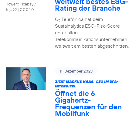
weltweit bestes ESG-
Tower": Pixabay /
Rating der Branche
fcja99
|
CC0 1.0
O
Telefónica hat beim
2
Sustainalytics ESG-Risk-Score
unter allen
Telekommunikationsunternehmen
weltweit am besten abgeschnitten.
11. Dezember 2023
ZITAT MARKUS HAAS, CEO IM DPA-
INTERVIEW:
Öffnet die 6
Gigahertz-
Frequenzen für den
Mobilfunk