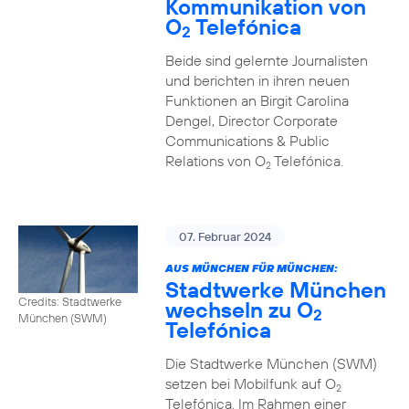
Kommunikation von
O
Telefónica
2
Beide sind gelernte Journalisten
und berichten in ihren neuen
Funktionen an Birgit Carolina
Dengel, Director Corporate
Communications & Public
Relations von O
Telefónica.
2
07. Februar 2024
AUS MÜNCHEN FÜR MÜNCHEN:
Stadtwerke München
Credits: Stadtwerke
wechseln zu O
2
München (SWM)
Telefónica
Die Stadtwerke München (SWM)
setzen bei Mobilfunk auf O
2
Telefónica. Im Rahmen einer