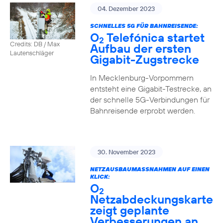
04. Dezember 2023
SCHNELLES 5G FÜR BAHNREISENDE:
O
Telefónica startet
2
Credits: DB / Max
Aufbau der ersten
Lautenschläger
Gigabit-Zugstrecke
In Mecklenburg-Vorpommern
entsteht eine Gigabit-Testrecke, an
der schnelle 5G-Verbindungen für
Bahnreisende erprobt werden.
30. November 2023
NETZAUSBAUMASSNAHMEN AUF EINEN K
LICK:
O
2
Netzabdeckungskarte
zeigt geplante
Verbesserungen an