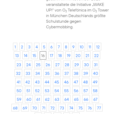
veranstaltete die Initiative „WAKE
UP!“ von O
Telefónica im O
Tower
2
2
in München Deutschlands größte
Schulstunde gegen
Cybermobbing.
1
2
3
4
5
6
7
8
9
10
11
12
13
14
15
16
17
18
19
20
21
22
23
24
25
26
27
28
29
30
31
32
33
34
35
36
37
38
39
40
41
42
43
44
45
46
47
48
49
50
51
52
53
54
55
56
57
58
59
60
61
62
63
64
65
66
67
68
69
70
71
72
73
74
75
76
77