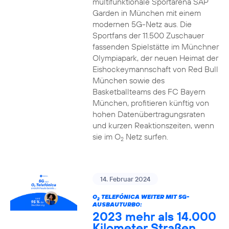
multifunktionale Sportarena SAP
Garden in München mit einem
modernen 5G-Netz aus. Die
Sportfans der 11.500 Zuschauer
fassenden Spielstätte im Münchner
Olympiapark, der neuen Heimat der
Eishockeymannschaft von Red Bull
München sowie des
Basketballteams des FC Bayern
München, profitieren künftig von
hohen Datenübertragungsraten
und kurzen Reaktionszeiten, wenn
sie im O
Netz surfen.
2
14. Februar 2024
O
TELEFÓNICA WEITER MIT 5G-
2
AUSBAUTURBO:
2023 mehr als 14.000
Kilometer Straßen