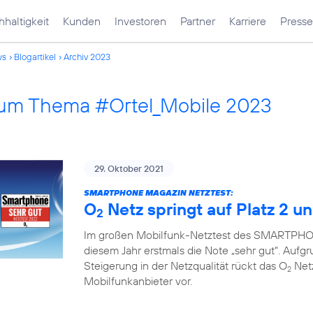
haltigkeit
Kunden
Investoren
Partner
Karriere
Presse
ws
Blogartikel
Archiv 2023
 zum Thema #Ortel_Mobile 2023
29. Oktober 2021
SMARTPHONE MAGAZIN NETZTEST:
O
Netz springt auf Platz 2 un
2
Im großen Mobilfunk-Netztest des SMARTPHON
diesem Jahr erstmals die Note „sehr gut“. Auf
Steigerung in der Netzqualität rückt das O
Netz
2
Mobilfunkanbieter vor.