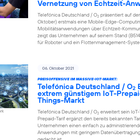
Vernetzung von Echtzeit-A
Telefónica Deutschland / O
präsentiert auf de
2
Oktober) erstmals eine Mobile-Edge-Computing
Mobilitätsanwendungen über Echtzeit-Kommun
zeigt das Unternehmen auf seinem Stand (B51
für Roboter und ein Flottenmanagement-Syste
06. Oktober 2021
PREISOFFENSIVE IM MASSIVE-IOT-MARKT:
Telefónica Deutschland / O
B
2
extrem günstigem IoT-Prepaid
Things-Markt
Telefónica Deutschland / O
erweitert sein IoT-
ork
2
Prepaid-Tarif ergänzt den bereits bekannten Ta
Unternehmen einen einfach zu administrierenden
Anwendungen mit geringem Datenübertragungs
gedacht ist.