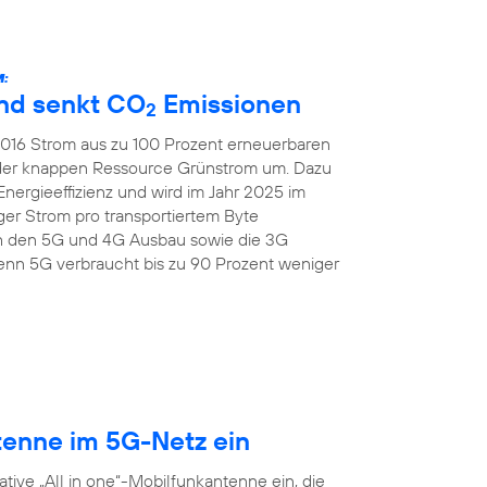
:
und senkt CO
Emissionen
2
 2016 Strom aus zu 100 Prozent erneuerbaren
 der knappen Ressource Grünstrom um. Dazu
Energieeffizienz und wird im Jahr 2025 im
er Strom pro transportiertem Byte
ch den 5G und 4G Ausbau sowie die 3G
nn 5G verbraucht bis zu 90 Prozent weniger
tenne im 5G-Netz ein
tive „All in one“-Mobilfunkantenne ein, die