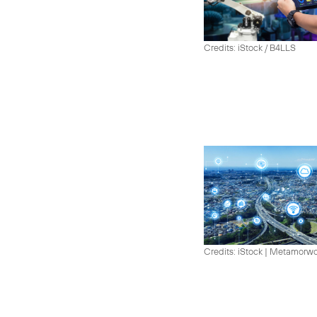
Credits: iStock / B4LLS
Credits: iStock | Metamorw