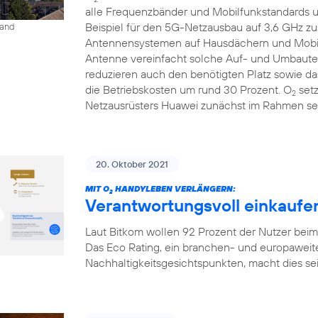
alle Frequenzbänder und Mobilfunkstandards un
Beispiel für den 5G-Netzausbau auf 3,6 GHz 
land
Antennensystemen auf Hausdächern und Mobilfu
Antenne vereinfacht solche Auf- und Umbauten
reduzieren auch den benötigten Platz sowie 
die Betriebskosten um rund 30 Prozent. O
setz
2
Netzausrüsters Huawei zunächst im Rahmen sei
20. Oktober 2021
MIT O
HANDYLEBEN VERLÄNGERN:
2
Verantwortungsvoll einkaufen
Laut Bitkom wollen 92 Prozent der Nutzer bei
Das Eco Rating, ein branchen- und europaweit
Nachhaltigkeitsgesichtspunkten, macht dies seit