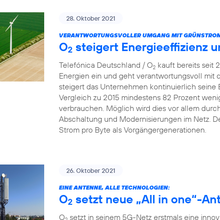
28. Oktober 2021
VERANTWORTUNGSVOLLER UMGANG MIT GRÜNSTROM
O
steigert Energieeffizienz 
2
Telefónica Deutschland / O
kauft bereits seit
2
Energien ein und geht verantwortungsvoll mit
steigert das Unternehmen kontinuierlich seine 
Vergleich zu 2015 mindestens 82 Prozent wenig
verbrauchen. Möglich wird dies vor allem dur
Abschaltung und Modernisierungen im Netz. De
Strom pro Byte als Vorgängergenerationen.
26. Oktober 2021
EINE ANTENNE, ALLE TECHNOLOGIEN:
O
setzt neue „All in one“-An
2
O
setzt in seinem 5G-Netz erstmals eine innova
2