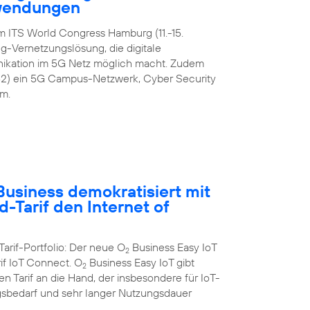
nwendungen
m ITS World Congress Hamburg (11.-15.
-Vernetzungslösung, die digitale
ikation im 5G Netz möglich macht. Zudem
42) ein 5G Campus-Netzwerk, Cyber Security
m.
usiness demokratisiert mit
-Tarif den Internet of
Tarif-Portfolio: Der neue O
Business Easy IoT
2
rif IoT Connect. O
Business Easy IoT gibt
2
 Tarif an die Hand, der insbesondere für IoT-
bedarf und sehr langer Nutzungsdauer