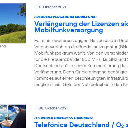
11. Oktober 2021
FREQUENZVERGABE IM MOBILFUNK:
Verlängerung der Lizenzen si
Mobilfunkversorgung
Für einen weiteren zügigen Netzausbau in Deu
Vergabeverfahren die Bundesnetzagentur (BNe
land
Mobilfunkspektrum wählt. Von den verschieden
für die Frequenzbänder 800 MHz, 1,8 GHz und 2,6
Deutschland / o2 in seiner Kommentierung des P
Verlängerung. Denn für die dringend benötigte 
kommt es auf einen beschleunigten Infrastrukt
möglichst viel Geld der Netzbetreiber in den N
08. Oktober 2021
ITS WORLD CONGRESS HAMBURG:
Telefónica Deutschland / O
z
2