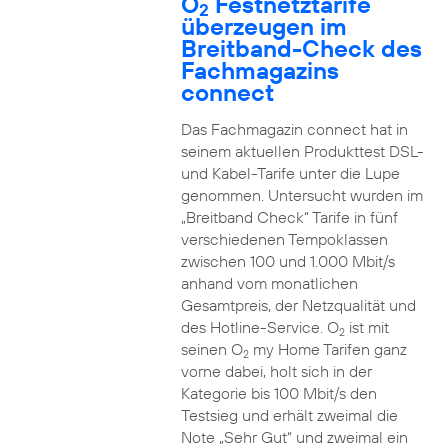
O
Festnetztarife
2
überzeugen im
Breitband-Check des
Fachmagazins
connect
Das Fachmagazin connect hat in
seinem aktuellen Produkttest DSL-
und Kabel-Tarife unter die Lupe
genommen. Untersucht wurden im
„Breitband Check“ Tarife in fünf
verschiedenen Tempoklassen
zwischen 100 und 1.000 Mbit/s
anhand vom monatlichen
Gesamtpreis, der Netzqualität und
des Hotline-Service. O
ist mit
2
seinen O
my Home Tarifen ganz
2
vorne dabei, holt sich in der
Kategorie bis 100 Mbit/s den
Testsieg und erhält zweimal die
Note „Sehr Gut“ und zweimal ein