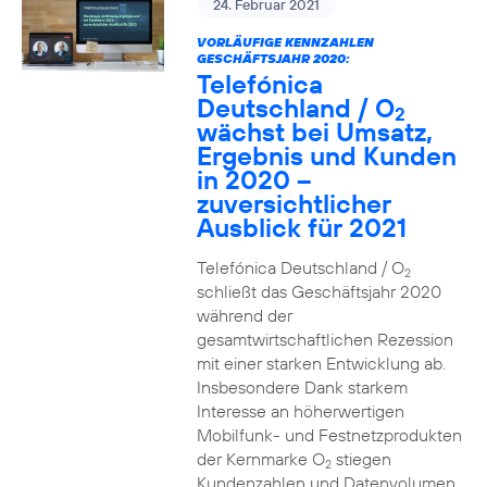
24. Februar 2021
VORLÄUFIGE KENNZAHLEN
GESCHÄFTSJAHR 2020:
Telefónica
Deutschland / O
2
wächst bei Umsatz,
Ergebnis und Kunden
in 2020 –
zuversichtlicher
Ausblick für 2021
Telefónica Deutschland / O
2
schließt das Geschäftsjahr 2020
während der
gesamtwirtschaftlichen Rezession
mit einer starken Entwicklung ab.
Insbesondere Dank starkem
Interesse an höherwertigen
Mobilfunk- und Festnetzprodukten
der Kernmarke O
stiegen
2
Kundenzahlen und Datenvolumen