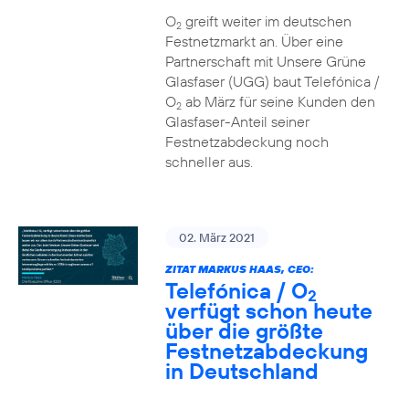
O
greift weiter im deutschen
2
Festnetzmarkt an. Über eine
Partnerschaft mit Unsere Grüne
Glasfaser (UGG) baut Telefónica /
O
ab März für seine Kunden den
2
Glasfaser-Anteil seiner
Festnetzabdeckung noch
schneller aus.
02. März 2021
ZITAT MARKUS HAAS, CEO:
Telefónica / O
2
verfügt schon heute
über die größte
Festnetzabdeckung
in Deutschland