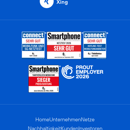
Xing
Home
Unternehmen
Netze
Nachhaltigkeit
Kunden
Investoren