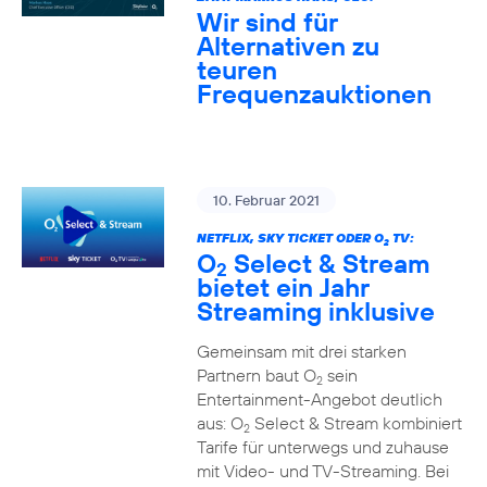
Wir sind für
Alternativen zu
teuren
Frequenzauktionen
10. Februar 2021
NETFLIX, SKY TICKET ODER O
TV:
2
O
Select & Stream
2
bietet ein Jahr
Streaming inklusive
Gemeinsam mit drei starken
Partnern baut O
sein
2
Entertainment-Angebot deutlich
aus: O
Select & Stream kombiniert
2
Tarife für unterwegs und zuhause
mit Video- und TV-Streaming. Bei