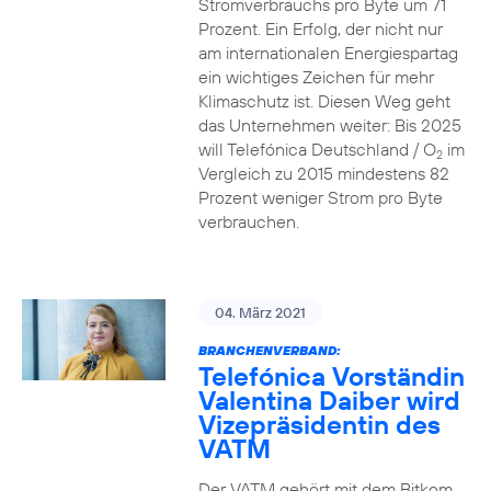
Stromverbrauchs pro Byte um 71
Prozent. Ein Erfolg, der nicht nur
am internationalen Energiespartag
ein wichtiges Zeichen für mehr
Klimaschutz ist. Diesen Weg geht
das Unternehmen weiter: Bis 2025
will Telefónica Deutschland / O
im
2
Vergleich zu 2015 mindestens 82
Prozent weniger Strom pro Byte
verbrauchen.
04. März 2021
BRANCHENVERBAND:
Telefónica Vorständin
Valentina Daiber wird
Vizepräsidentin des
VATM
Der VATM gehört mit dem Bitkom