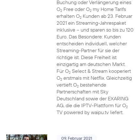
Buchung oder Verlängerung eines
O
Free oder O
my Home Tarifs
2
2
erhalten O
Kunden ab 23. Februar
2
2021 ein Streaming-Jahrespaket
inklusive – und sparen so bis zu 120
Euro. Das Besondere: Kunden
entscheiden individuell, welcher
Streaming-Partner für sie der
richtige ist. Diese Freiheit ist
einzigartig am deutschen Markt.
Für O
Select & Stream kooperiert
2
O
erstmals mit Netflix. Gleichzeitig
2
vertieft O
bestehende
2
Partnerschaften mit Sky
Deutschland sowie der EXARING
AG, die die IPTV-Plattform für O
2
TV powered by waipu.tv liefert.
09. Februar 2021