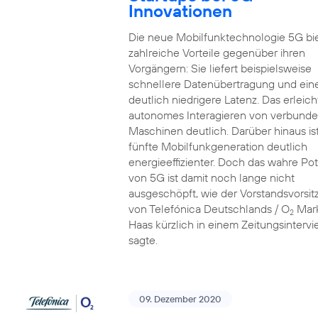
Innovationen
Die neue Mobilfunktechnologie 5G bi
zahlreiche Vorteile gegenüber ihren
Vorgängern: Sie liefert beispielsweise
schnellere Datenübertragung und ein
deutlich niedrigere Latenz. Das erleich
autonomes Interagieren von verbund
Maschinen deutlich. Darüber hinaus ist
fünfte Mobilfunkgeneration deutlich
energieeffizienter. Doch das wahre Pot
von 5G ist damit noch lange nicht
ausgeschöpft, wie der Vorstandsvorsi
von Telefónica Deutschlands / O
Mar
2
Haas kürzlich in einem Zeitungsinterv
sagte.
09. Dezember 2020