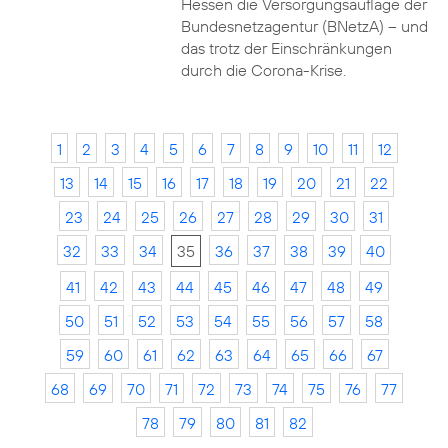
Hessen die Versorgungsauflage der
Bundesnetzagentur (BNetzA) – und
das trotz der Einschränkungen
durch die Corona-Krise.
1
2
3
4
5
6
7
8
9
10
11
12
13
14
15
16
17
18
19
20
21
22
23
24
25
26
27
28
29
30
31
32
33
34
35
36
37
38
39
40
41
42
43
44
45
46
47
48
49
50
51
52
53
54
55
56
57
58
59
60
61
62
63
64
65
66
67
68
69
70
71
72
73
74
75
76
77
78
79
80
81
82