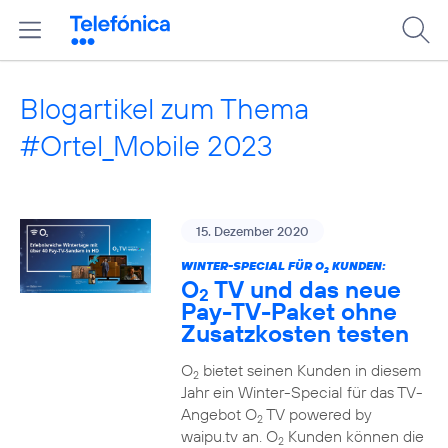
Blogartikel zum Thema
#Ortel_Mobile 2023
15. Dezember 2020
WINTER-SPECIAL FÜR O
KUNDEN:
2
O
TV und das neue
2
Pay-TV-Paket ohne
Zusatzkosten testen
O
bietet seinen Kunden in diesem
2
Jahr ein Winter-Special für das TV-
Angebot O
TV powered by
2
waipu.tv an. O
Kunden können die
2