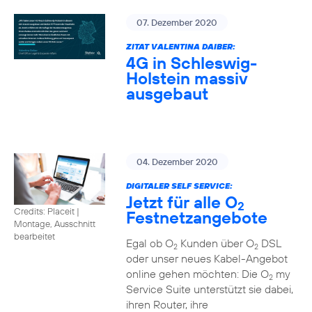
07. Dezember 2020
ZITAT VALENTINA DAIBER:
4G in Schleswig-
Holstein massiv
ausgebaut
04. Dezember 2020
DIGITALER SELF SERVICE:
Jetzt für alle O
2
Credits: Placeit
|
Festnetzangebote
Montage, Ausschnitt
bearbeitet
Egal ob O
Kunden über O
DSL
2
2
oder unser neues Kabel-Angebot
online gehen möchten: Die O
my
2
Service Suite unterstützt sie dabei,
ihren Router, ihre