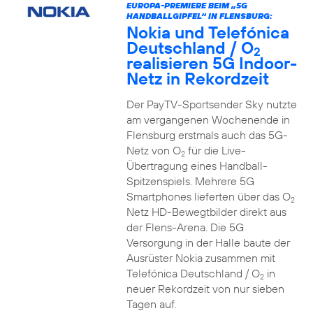
EUROPA-PREMIERE BEIM „5G
HANDBALLGIPFEL“ IN FLENSBURG:
Nokia und Telefónica
Deutschland / O
2
realisieren 5G Indoor-
Netz in Rekordzeit
Der PayTV-Sportsender Sky nutzte
am vergangenen Wochenende in
Flensburg erstmals auch das 5G-
Netz von O
für die Live-
2
Übertragung eines Handball-
Spitzenspiels. Mehrere 5G
Smartphones lieferten über das O
2
Netz HD-Bewegtbilder direkt aus
der Flens-Arena. Die 5G
Versorgung in der Halle baute der
Ausrüster Nokia zusammen mit
Telefónica Deutschland / O
in
2
neuer Rekordzeit von nur sieben
Tagen auf.