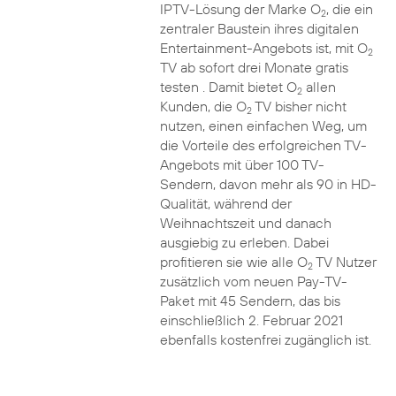
IPTV-Lösung der Marke O
, die ein
2
zentraler Baustein ihres digitalen
Entertainment-Angebots ist, mit O
2
TV ab sofort drei Monate gratis
testen . Damit bietet O
allen
2
Kunden, die O
TV bisher nicht
2
nutzen, einen einfachen Weg, um
die Vorteile des erfolgreichen TV-
Angebots mit über 100 TV-
Sendern, davon mehr als 90 in HD-
Qualität, während der
Weihnachtszeit und danach
ausgiebig zu erleben. Dabei
profitieren sie wie alle O
TV Nutzer
2
zusätzlich vom neuen Pay-TV-
Paket mit 45 Sendern, das bis
einschließlich 2. Februar 2021
ebenfalls kostenfrei zugänglich ist.