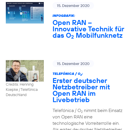
15. Dezember 2020
INFOGRAFIK:
Open RAN –
Innovative Technik für
das O
Mobilfunknetz
2
15. Dezember 2020
TELEFÓNICA / O
:
2
Erster deutscher
Credits: Henning
Netzbetreiber mit
Koepke / Telefónica
Open RAN im
Deutschland
Livebetrieb
Telefónica / O
nimmt beim Einsatz
2
von Open RAN eine
technologische Vorreiterrolle ein.
Als erster deutscher Netzbetreiber