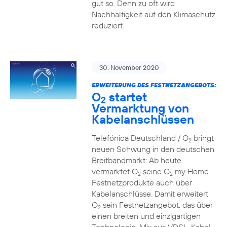
gut so. Denn zu oft wird
Nachhaltigkeit auf den Klimaschutz
reduziert.
30. November 2020
ERWEITERUNG DES FESTNETZANGEBOTS:
O
startet
2
Vermarktung von
Kabelanschlüssen
Telefónica Deutschland / O
bringt
2
neuen Schwung in den deutschen
Breitbandmarkt: Ab heute
vermarktet O
seine O
my Home
2
2
Festnetzprodukte auch über
Kabelanschlüsse. Damit erweitert
O
sein Festnetzangebot, das über
2
einen breiten und einzigartigen