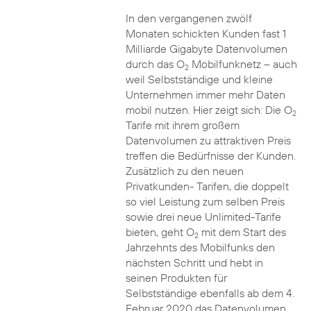
In den vergangenen zwölf
Monaten schickten Kunden fast 1
Milliarde Gigabyte Datenvolumen
durch das O
Mobilfunknetz – auch
2
weil Selbstständige und kleine
Unternehmen immer mehr Daten
mobil nutzen. Hier zeigt sich: Die O
2
Tarife mit ihrem großem
Datenvolumen zu attraktiven Preis
treffen die Bedürfnisse der Kunden.
Zusätzlich zu den neuen
Privatkunden- Tarifen, die doppelt
so viel Leistung zum selben Preis
sowie drei neue Unlimited-Tarife
bieten, geht O
mit dem Start des
2
Jahrzehnts des Mobilfunks den
nächsten Schritt und hebt in
seinen Produkten für
Selbstständige ebenfalls ab dem 4.
Februar 2020 das Datenvolumen