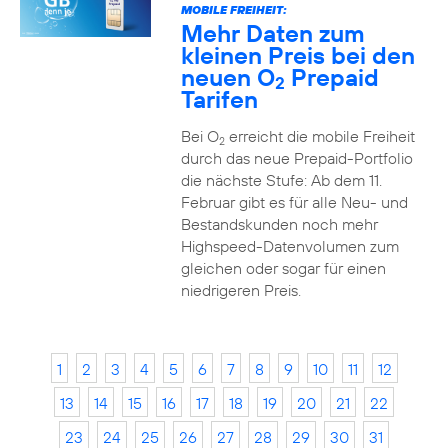
MOBILE FREIHEIT:
Mehr Daten zum
kleinen Preis bei den
neuen O
Prepaid
2
Tarifen
Bei O
erreicht die mobile Freiheit
2
durch das neue Prepaid-Portfolio
die nächste Stufe: Ab dem 11.
Februar gibt es für alle Neu- und
Bestandskunden noch mehr
Highspeed-Datenvolumen zum
gleichen oder sogar für einen
niedrigeren Preis.
1
2
3
4
5
6
7
8
9
10
11
12
13
14
15
16
17
18
19
20
21
22
23
24
25
26
27
28
29
30
31