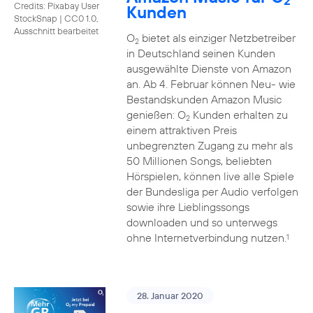
2
Credits: Pixabay User
Kunden
StockSnap
|
CC0 1.0,
Ausschnitt bearbeitet
O
bietet als einziger Netzbetreiber
2
in Deutschland seinen Kunden
ausgewählte Dienste von Amazon
an. Ab 4. Februar können Neu- wie
Bestandskunden Amazon Music
genießen: O
Kunden erhalten zu
2
einem attraktiven Preis
unbegrenzten Zugang zu mehr als
50 Millionen Songs, beliebten
Hörspielen, können live alle Spiele
der Bundesliga per Audio verfolgen
sowie ihre Lieblingssongs
downloaden und so unterwegs
ohne Internetverbindung nutzen.
1
28. Januar 2020