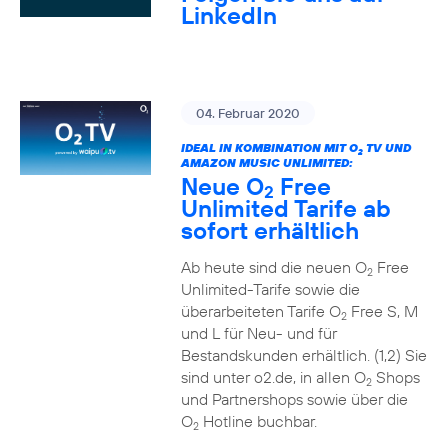
LinkedIn
04. Februar 2020
IDEAL IN KOMBINATION MIT O
TV UND
2
AMAZON MUSIC UNLIMITED:
Neue O
Free
2
Unlimited Tarife ab
sofort erhältlich
Ab heute sind die neuen O
Free
2
Unlimited-Tarife sowie die
überarbeiteten Tarife O
Free S, M
2
und L für Neu- und für
Bestandskunden erhältlich. (1,2) Sie
sind unter o2.de, in allen O
Shops
2
und Partnershops sowie über die
O
Hotline buchbar.
2