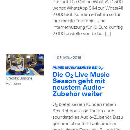
Prozent. Die Option WhatsAll 1.500
wertet WhatsApp SIM zur WhatsAll
2.000 auf. Kunden erhalten so für
ihre mobile Telefonie- und
Internetnutzung für 10 Euro künftig
2.000 anstelle von bisher […]
08. März 2018
PURER MUSIKGENUSS BEI O
:
2
Die O
Live Music
2
Credits: Simone
Season geht mit
Hörmann
neustem Audio-
Zubehör weiter
O
bietet seinen Kunden neben
2
Smartphones und Tarifen auch
soundstarkes Audio-Zubehör. Dazu
gehören ab sofort Lautsprecher
von Ultimate Ears und JBL, die für