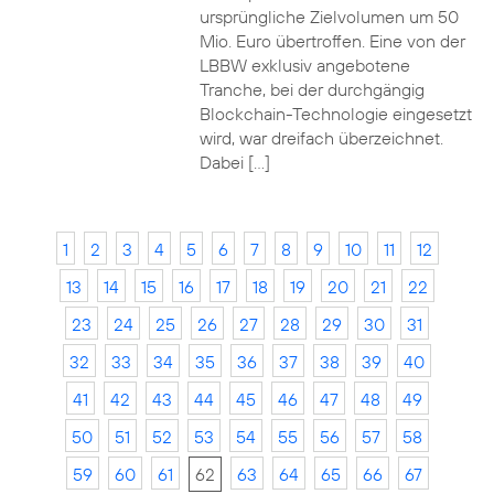
ursprüngliche Zielvolumen um 50
Mio. Euro übertroffen. Eine von der
LBBW exklusiv angebotene
Tranche, bei der durchgängig
Blockchain-Technologie eingesetzt
wird, war dreifach überzeichnet.
Dabei […]
1
2
3
4
5
6
7
8
9
10
11
12
13
14
15
16
17
18
19
20
21
22
23
24
25
26
27
28
29
30
31
32
33
34
35
36
37
38
39
40
41
42
43
44
45
46
47
48
49
50
51
52
53
54
55
56
57
58
59
60
61
62
63
64
65
66
67