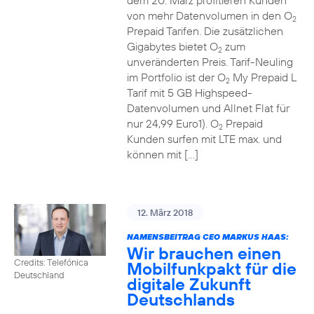
dem 20. März profitieren Kunden
von mehr Datenvolumen in den O
2
Prepaid Tarifen. Die zusätzlichen
Gigabytes bietet O
zum
2
unveränderten Preis. Tarif-Neuling
im Portfolio ist der O
My Prepaid L
2
Tarif mit 5 GB Highspeed-
Datenvolumen und Allnet Flat für
nur 24,99 Euro1). O
Prepaid
2
Kunden surfen mit LTE max. und
können mit […]
12. März 2018
NAMENSBEITRAG CEO MARKUS HAAS:
Wir brauchen einen
Credits: Telefónica
Mobilfunkpakt für die
Deutschland
digitale Zukunft
Deutschlands