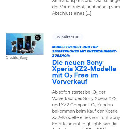
Sensationspreis und zwar solange
der Vorrat reicht, unabhängig vom
Abschluss eines […]
15. März 2018
MOBILE FREIHEIT UND TOP-
SMARTPHONES MIT ENTERTAINMENT-
ZUBEHÖR:
Credits: Sony
Die neuen Sony
Xperia XZ2-Modelle
mit O
Free im
2
Vorverkauf
Ab sofort startet bei O
der
2
Vorverkauf des Sony Xperia XZ2
und XZ2 Compact. O
Kunden
2
bekommen beim Kauf der Xperia
XZ2-Modelle eines von fünf Sony
Entertainment-Highlights wie die