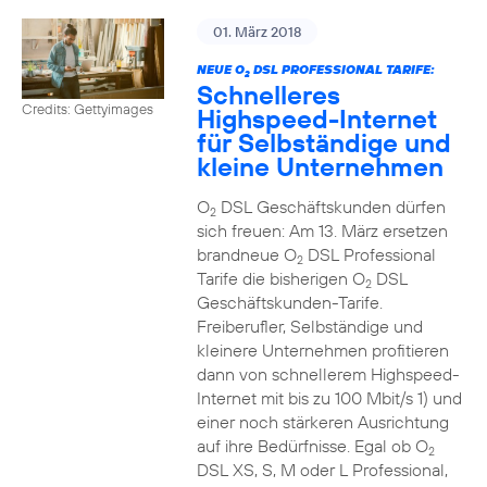
01. März 2018
NEUE O
DSL PROFESSIONAL TARIFE:
2
Schnelleres
Credits: Gettyimages
Highspeed-Internet
für Selbständige und
kleine Unternehmen
O
DSL Geschäftskunden dürfen
2
sich freuen: Am 13. März ersetzen
brandneue O
DSL Professional
2
Tarife die bisherigen O
DSL
2
Geschäftskunden-Tarife.
Freiberufler, Selbständige und
kleinere Unternehmen profitieren
dann von schnellerem Highspeed-
Internet mit bis zu 100 Mbit/s 1) und
einer noch stärkeren Ausrichtung
auf ihre Bedürfnisse. Egal ob O
2
DSL XS, S, M oder L Professional,