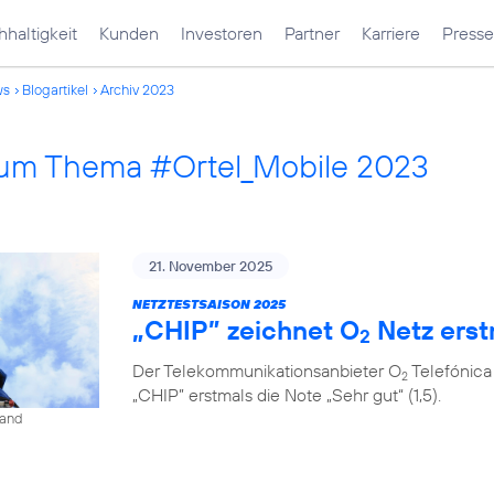
haltigkeit
Kunden
Investoren
Partner
Karriere
Presse
ws
Blogartikel
Archiv 2023
 zum Thema #Ortel_Mobile 2023
21. November 2025
NETZTESTSAISON 2025
„CHIP” zeichnet O
Netz erst
2
Der Telekommunikationsanbieter O
Telefónica
2
„CHIP” erstmals die Note „Sehr gut“ (1,5).
land