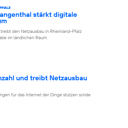
-PFALZ
ngenthal stärkt digitale
aum
 treibt den Netzausbau in Rheinland-Pfalz
lhabe im ländlichen Raum.
nzahl und treibt Netzausbau
en für das Internet der Dinge stützen solide