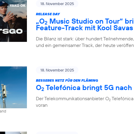
18. November 2025
RELEASE DAY
„O
Music Studio on Tour“ br
2
Feature-Track mit Kool Savas
Die Bilanz ist stark: über hundert Teilnehmende
und ein gemeinsamer Track, der heute veröffent
18. November 2025
BESSERES NETZ FÜR DEN FLÄMING
O
Telefónica bringt 5G nach
2
Der Telekommunikationsanbieter O
Telefónica
2
voran
land