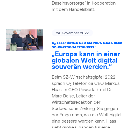
Daseinsvorsorge“ in Kooperation
mit dem Handelsblatt.
24. November 2022
O
TELEFÓNICA CEO MARKUS HAAS BEIM
2
SZ-WIRTSCHAFTSGIPFEL:
„Europa kann in einer
globalen Welt digital
souverän werden.“
Beim SZ-Wirtschaftsgipfel 2022
sprach O
Telefónica CEO Markus
2
Haas im CEO Powertalk mit Dr.
Marc Beise, Leiter der
Wirtschaftsredaktion der
Süddeutsche Zeitung. Sie gingen
der Frage nach, wie die Welt digital
eine bessere werden kann. Haas
sieht große Chancen für eine