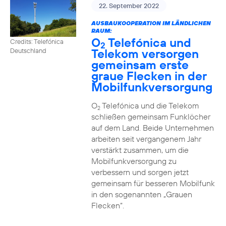
22. September 2022
AUSBAUKOOPERATION IM LÄNDLICHEN
RAUM:
O
Telefónica und
Credits: Telefónica
2
Telekom versorgen
Deutschland
gemeinsam erste
graue Flecken in der
Mobilfunkversorgung
O
Telefónica und die Telekom
2
schließen gemeinsam Funklöcher
auf dem Land. Beide Unternehmen
arbeiten seit vergangenem Jahr
verstärkt zusammen, um die
Mobilfunkversorgung zu
verbessern und sorgen jetzt
gemeinsam für besseren Mobilfunk
in den sogenannten „Grauen
Flecken“.