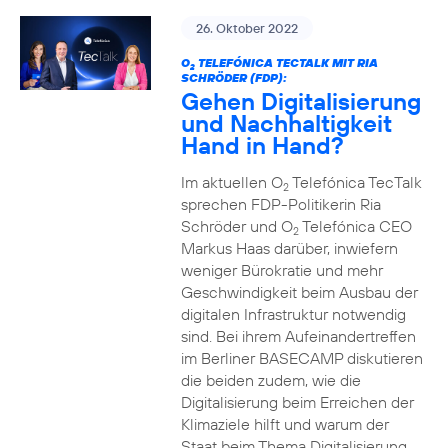
26. Oktober 2022
O
TELEFÓNICA TECTALK MIT RIA
2
SCHRÖDER (FDP):
Gehen Digitalisierung
und Nachhaltigkeit
Hand in Hand?
Im aktuellen O
Telefónica TecTalk
2
sprechen FDP-Politikerin Ria
Schröder und O
Telefónica CEO
2
Markus Haas darüber, inwiefern
weniger Bürokratie und mehr
Geschwindigkeit beim Ausbau der
digitalen Infrastruktur notwendig
sind. Bei ihrem Aufeinandertreffen
im Berliner BASECAMP diskutieren
die beiden zudem, wie die
Digitalisierung beim Erreichen der
Klimaziele hilft und warum der
Staat beim Thema Digitalisierung