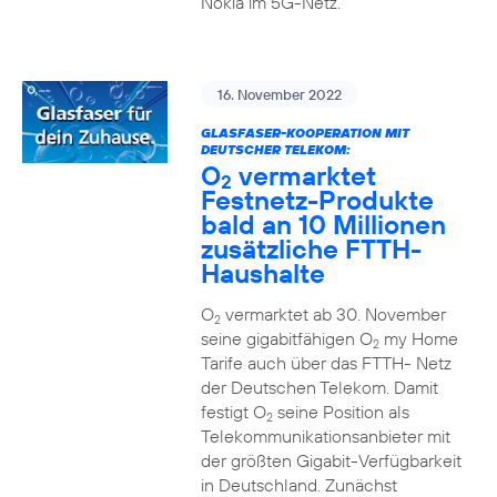
Nokia im 5G-Netz.
16. November 2022
GLASFASER-KOOPERATION MIT
DEUTSCHER TELEKOM:
O
vermarktet
2
Festnetz-Produkte
bald an 10 Millionen
zusätzliche FTTH-
Haushalte
O
vermarktet ab 30. November
2
seine gigabitfähigen O
my Home
2
Tarife auch über das FTTH- Netz
der Deutschen Telekom. Damit
festigt O
seine Position als
2
Telekommunikationsanbieter mit
der größten Gigabit-Verfügbarkeit
in Deutschland. Zunächst