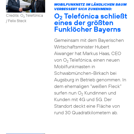
MOBILFUNKNETZ IM LÄNDLICHEN RAUM
VERBESSERT SICH ZUNEHMEND:
O
Telefónica schließt
Credits: O
Telefónica
2
2
eines der größten
/ Felix Steck
Funklöcher Bayerns
Gemeinsam mit dem Bayerischen
Wirtschaftsminister Hubert
Aiwanger hat Markus Haas, CEO
von O
Telefónica, einen neuen
2
Mobilfunkmasten in
Schwabmünchen-Birkach bei
Augsburg in Betrieb genommen. In
dem ehemaligen “weißen Fleck”
surfen nun O
Kundinnen und
2
Kunden mit 4G und 5G. Der
Standort deckt eine Fläche von
rund 30 Quadratkilometern ab.