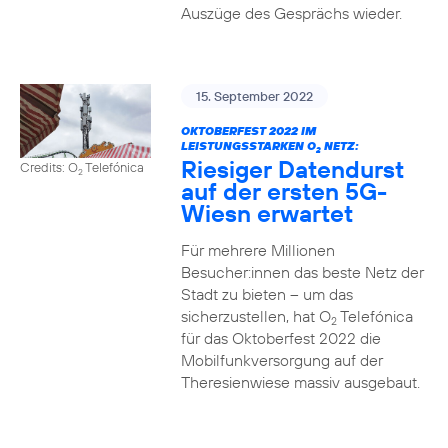
Auszüge des Gesprächs wieder.
15. September 2022
OKTOBERFEST 2022 IM
LEISTUNGSSTARKEN O
NETZ:
2
Riesiger Datendurst
Credits: O
Telefónica
2
auf der ersten 5G-
Wiesn erwartet
Für mehrere Millionen
Besucher:innen das beste Netz der
Stadt zu bieten – um das
sicherzustellen, hat O
Telefónica
2
für das Oktoberfest 2022 die
Mobilfunkversorgung auf der
Theresienwiese massiv ausgebaut.