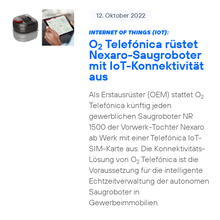
12. Oktober 2022
INTERNET OF THINGS (IOT):
O
Telefónica rüstet
2
Nexaro-Saugroboter
mit IoT-Konnektivität
aus
Als Erstausrüster (OEM) stattet O
2
Telefónica künftig jeden
gewerblichen Saugroboter NR
1500 der Vorwerk-Tochter Nexaro
ab Werk mit einer Telefónica IoT-
SIM-Karte aus. Die Konnektivitäts-
Lösung von O
Telefónica ist die
2
Voraussetzung für die intelligente
Echtzeitverwaltung der autonomen
Saugroboter in
Gewerbeimmobilien.