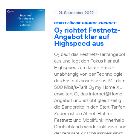
21. September 2022
BEREIT FÜR DIE GIGABIT-ZUKUNFT:
O
richtet Festnetz-
2
Angebot klar auf
Highspeed aus
O
baut das Festnetz-Tarifangebot
2
aus und legt den Fokus klar auf
Highspeed zum fairen Preis –
unabhängig von der Technologie
des Festnetzanschlusses. Mit dem
500 Mbit/s-Tarif O
my Home XL
2
erweitert O
das Internet@Home-
2
Angebot und erhöht gleichzeitig
die Bandbreite in den Start-Tarifen.
Zudem ist die Allnet-Flat für
Festnetz und Mobilfunk innerhalb
Deutschlands wieder inklusive und
der reguläre Anschlusspreis sinkt.