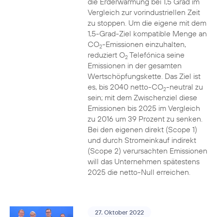
die Erderwärmung bei 1,5 Grad im
Vergleich zur vorindustriellen Zeit
zu stoppen. Um die eigene mit dem
1,5-Grad-Ziel kompatible Menge an
CO
-Emissionen einzuhalten,
2
reduziert O
Telefónica seine
2
Emissionen in der gesamten
Wertschöpfungskette. Das Ziel ist
es, bis 2040 netto-CO
-neutral zu
2
sein; mit dem Zwischenziel diese
Emissionen bis 2025 im Vergleich
zu 2016 um 39 Prozent zu senken.
Bei den eigenen direkt (Scope 1)
und durch Stromeinkauf indirekt
(Scope 2) verursachten Emissionen
will das Unternehmen spätestens
2025 die netto-Null erreichen.
27. Oktober 2022