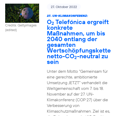
27. Oktober 2022
27. UN-KLIMAKONFERENZ:
O
Telefónica ergreift
2
Credits: Gettyimages
konkrete
(edited)
Maßnahmen, um bis
2040 entlang der
gesamten
Wertschöpfungskette
netto-CO
-neutral zu
2
sein
Unter dem Motto "Gemeinsam für
eine gerechte, ambitionierte
Umsetzung JETZT" verhandelt die
Weltgemeinschaft vom 7. bis 18.
November auf der 27. UN-
Klimakonferenz (COP 27) über die
Verbesserung von
Klimaschutzmaßnahmen. Ziel ist es,