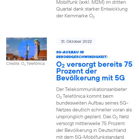
Mobilfunk (exkl. M2M) im dritten
Quartal dank starker Entwicklung
der Kernmarke O
2
31. Oktober 2022
5G-AUSBAU IN
REKORDGESCHWINDIGKEIT:
O
versorgt bereits 75
Credits: O
Telefónica
2
2
Prozent der
Bevölkerung mit 5G
Der Telekommunikationsanbieter
O
Telefónica kommt beim
2
bundesweiten Aufbau seines 5G-
Netzes deutlich schneller voran als
ursprünglich geplant. Das O
Netz
2
versorgt mittlerweile 75 Prozent
der Bevölkerung in Deutschland
mit dem 5G-Mobilfunkstandard.