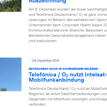
Auszeichnung
Am 8. Dezember wurden die sozial nachhaltigs
und Telefónica Deutschland / O
ist ganz vorn
2
Leistungen im Bereich des betrieblichen Gesu
Unternehmen beim Corporate Health Award 2021 
Kommunikationstechnik-Branche. Beworben um
Betriebliches Gesundheitsmanagement hatten
und Institutionen.
08. Dezember 2021
NETZAUSBAU AUCH IN SCHWIERIGEM GELÄNDE:
Telefónica / O
nutzt Intelsat-
2
Mobilfunkanbindung
Telefónica Deutschland / O
nutzt an Mobilfunk
2
Regionen ab sofort Satellitenverbindungen von
Gegenden mit Mobilfunk versorgen und Anlage
verbinden.