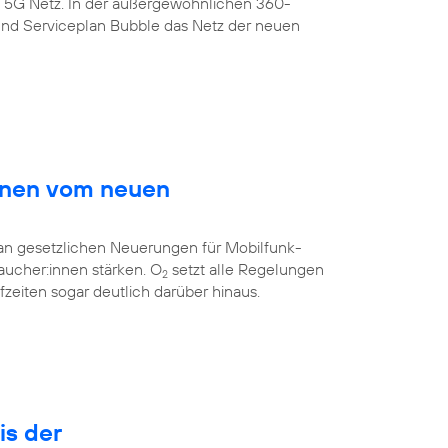
s 5G Netz. In der außergewöhnlichen 360-
nd Serviceplan Bubble das Netz der neuen
innen vom neuen
 an gesetzlichen Neuerungen für Mobilfunk-
aucher:innen stärken. O
setzt alle Regelungen
2
eiten sogar deutlich darüber hinaus.
is der