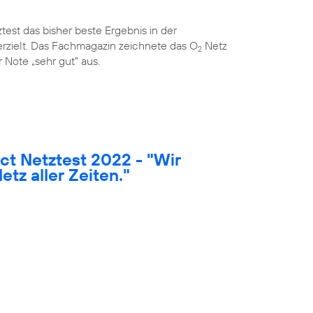
est das bisher beste Ergebnis in der
rzielt. Das Fachmagazin zeichnete das O
Netz
2
 Note „sehr gut“ aus.
t Netztest 2022 - "Wir
etz aller Zeiten."