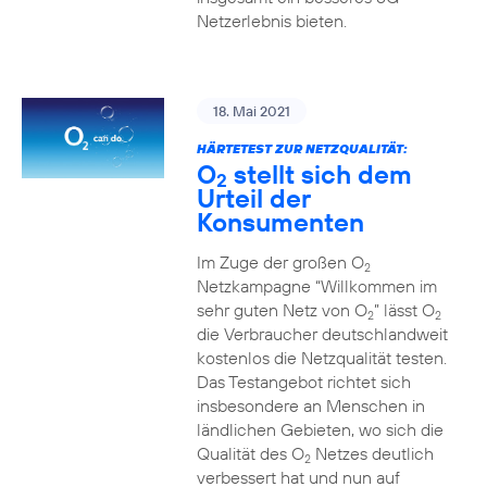
Netzerlebnis bieten.
18. Mai 2021
HÄRTETEST ZUR NETZQUALITÄT:
O
stellt sich dem
2
Urteil der
Konsumenten
Im Zuge der großen O
2
Netzkampagne “Willkommen im
sehr guten Netz von O
” lässt O
2
2
die Verbraucher deutschlandweit
kostenlos die Netzqualität testen.
Das Testangebot richtet sich
insbesondere an Menschen in
ländlichen Gebieten, wo sich die
Qualität des O
Netzes deutlich
2
verbessert hat und nun auf