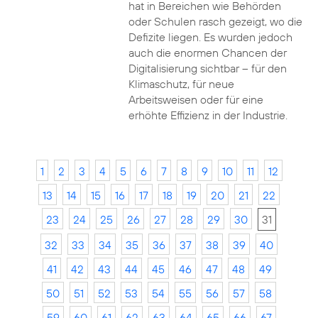
hat in Bereichen wie Behörden
oder Schulen rasch gezeigt, wo die
Defizite liegen. Es wurden jedoch
auch die enormen Chancen der
Digitalisierung sichtbar – für den
Klimaschutz, für neue
Arbeitsweisen oder für eine
erhöhte Effizienz in der Industrie.
1
2
3
4
5
6
7
8
9
10
11
12
13
14
15
16
17
18
19
20
21
22
23
24
25
26
27
28
29
30
31
32
33
34
35
36
37
38
39
40
41
42
43
44
45
46
47
48
49
50
51
52
53
54
55
56
57
58
59
60
61
62
63
64
65
66
67