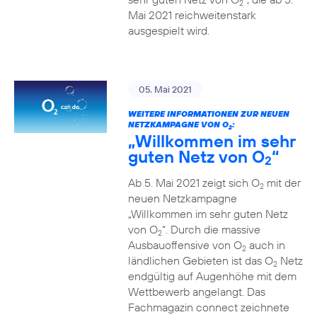
2
Mai 2021 reichweitenstark
ausgespielt wird.
05. Mai 2021
WEITERE INFORMATIONEN ZUR NEUEN
NETZKAMPAGNE VON O
:
2
„Willkommen im sehr
guten Netz von O
“
2
Ab 5. Mai 2021 zeigt sich O
mit der
2
neuen Netzkampagne
„Willkommen im sehr guten Netz
von O
“. Durch die massive
2
Ausbauoffensive von O
auch in
2
ländlichen Gebieten ist das O
Netz
2
endgültig auf Augenhöhe mit dem
Wettbewerb angelangt. Das
Fachmagazin connect zeichnete