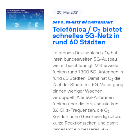
20. Mai 2021
DAS O
5G-NETZ WÄCHST RASANT:
2
Telefónica / O
bietet
2
schnelles 5G-Netz in
rund 60 Städten
Telefónica Deutschland / O
hat
2
ihren bundesweiten 5G-Ausbau
weiter beschleunigt. Mittlerweile
funken rund 1.300 5G-Antennen in
rund 60 Städten. Damit hat O
die
2
Zahl der Städte mit 5G-Versorgung
binnen weniger Wochen
verdoppelt. Alle 5G-Antennen
funken über die leistungsstarken
3,6 GHz-Frequenzen, die O
2
Kunden hohe Geschwindigkeiten,
kurze Reaktionszeiten und damit
insgesamt ein besseres 5G-