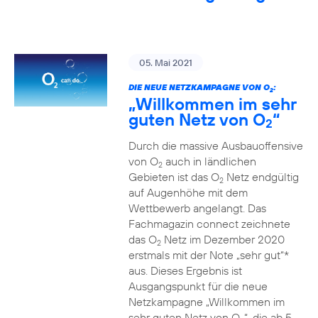
05. Mai 2021
DIE NEUE NETZKAMPAGNE VON O
:
2
„Willkommen im sehr
guten Netz von O
“
2
Durch die massive Ausbauoffensive
von O
auch in ländlichen
2
Gebieten ist das O
Netz endgültig
2
auf Augenhöhe mit dem
Wettbewerb angelangt. Das
Fachmagazin connect zeichnete
das O
Netz im Dezember 2020
2
erstmals mit der Note „sehr gut“*
aus. Dieses Ergebnis ist
Ausgangspunkt für die neue
Netzkampagne „Willkommen im
sehr guten Netz von O
“, die ab 5.