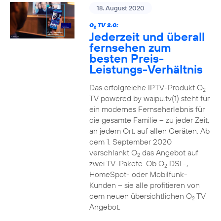
18. August 2020
O
TV 2.0:
2
Jederzeit und überall
fernsehen zum
besten Preis-
Leistungs-Verhältnis
Das erfolgreiche IPTV-Produkt O
2
TV powered by waipu.tv(1) steht für
ein modernes Fernseherlebnis für
die gesamte Familie – zu jeder Zeit,
an jedem Ort, auf allen Geräten. Ab
dem 1. September 2020
verschlankt O
das Angebot auf
2
zwei TV-Pakete. Ob O
DSL-,
2
HomeSpot- oder Mobilfunk-
Kunden – sie alle profitieren von
dem neuen übersichtlichen O
TV
2
Angebot.