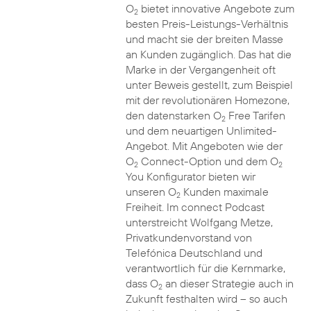
O
bietet innovative Angebote zum
2
besten Preis-Leistungs-Verhältnis
und macht sie der breiten Masse
an Kunden zugänglich. Das hat die
Marke in der Vergangenheit oft
unter Beweis gestellt, zum Beispiel
mit der revolutionären Homezone,
den datenstarken O
Free Tarifen
2
und dem neuartigen Unlimited-
Angebot. Mit Angeboten wie der
O
Connect-Option und dem O
2
2
You Konfigurator bieten wir
unseren O
Kunden maximale
2
Freiheit. Im connect Podcast
unterstreicht Wolfgang Metze,
Privatkundenvorstand von
Telefónica Deutschland und
verantwortlich für die Kernmarke,
dass O
an dieser Strategie auch in
2
Zukunft festhalten wird – so auch