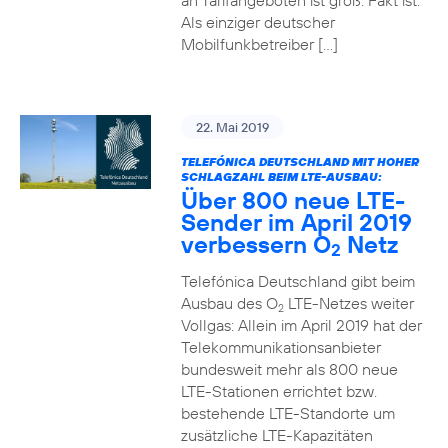
an Tarifangeboten ist groß. Fakt ist:
Als einziger deutscher
Mobilfunkbetreiber […]
22. Mai 2019
TELEFÓNICA DEUTSCHLAND MIT HOHER
SCHLAGZAHL BEIM LTE-AUSBAU:
Über 800 neue LTE-
Sender im April 2019
verbessern O
Netz
2
Telefónica Deutschland gibt beim
Ausbau des O
LTE-Netzes weiter
2
Vollgas: Allein im April 2019 hat der
Telekommunikationsanbieter
bundesweit mehr als 800 neue
LTE-Stationen errichtet bzw.
bestehende LTE-Standorte um
zusätzliche LTE-Kapazitäten