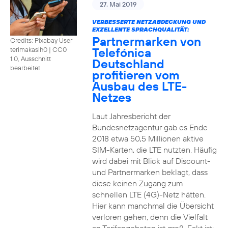
27. Mai 2019
VERBESSERTE NETZABDECKUNG UND
EXZELLENTE SPRACHQUALITÄT:
Partnermarken von
Credits: Pixabay User
Telefónica
terimakasih0
|
CC0
1.0, Ausschnitt
Deutschland
bearbeitet
profitieren vom
Ausbau des LTE-
Netzes
Laut Jahresbericht der
Bundesnetzagentur gab es Ende
2018 etwa 50,5 Millionen aktive
SIM-Karten, die LTE nutzten. Häufig
wird dabei mit Blick auf Discount-
und Partnermarken beklagt, dass
diese keinen Zugang zum
schnellen LTE (4G)-Netz hätten.
Hier kann manchmal die Übersicht
verloren gehen, denn die Vielfalt