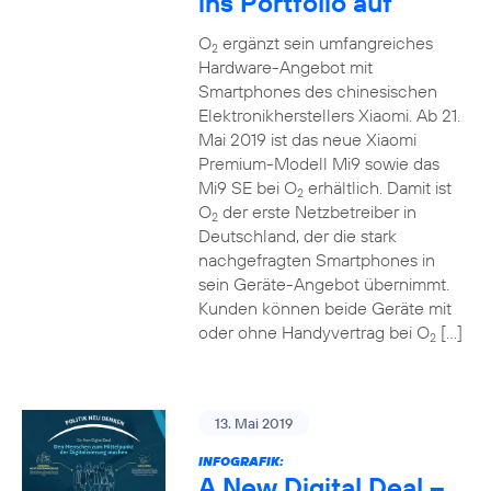
ins Portfolio auf
O
ergänzt sein umfangreiches
2
Hardware-Angebot mit
Smartphones des chinesischen
Elektronikherstellers Xiaomi. Ab 21.
Mai 2019 ist das neue Xiaomi
Premium-Modell Mi9 sowie das
Mi9 SE bei O
erhältlich. Damit ist
2
O
der erste Netzbetreiber in
2
Deutschland, der die stark
nachgefragten Smartphones in
sein Geräte-Angebot übernimmt.
Kunden können beide Geräte mit
oder ohne Handyvertrag bei O
[…]
2
13. Mai 2019
INFOGRAFIK:
A New Digital Deal –