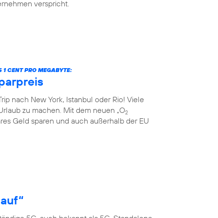
ternehmen verspricht.
S 1 CENT PRO MEGABYTE:
parpreis
rip nach New York, Istanbul oder Rio! Viele
Urlaub zu machen. Mit dem neuen „O
2
res Geld sparen und auch außerhalb der EU
 auf“
ständige 5G, auch bekannt als 5G-Standalone