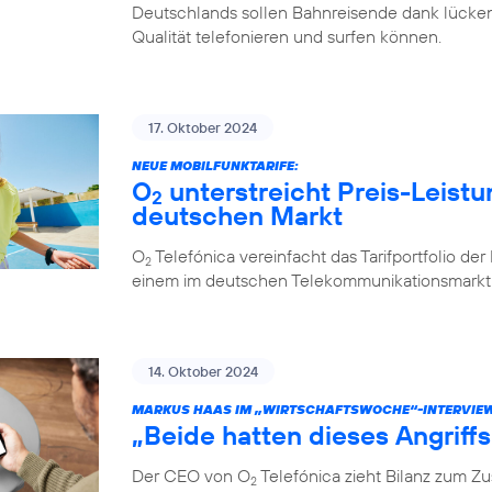
Deutschlands sollen Bahnreisende dank lücken
Qualität telefonieren und surfen können.
17. Oktober 2024
NEUE MOBILFUNKTARIFE:
O
unterstreicht Preis-Leistu
2
deutschen Markt
O
Telefónica vereinfacht das Tarifportfolio de
2
einem im deutschen Telekommunikationsmarkt e
14. Oktober 2024
MARKUS HAAS IM „WIRTSCHAFTSWOCHE“-INTERVIE
„Beide hatten dieses Angriff
Der CEO von O
Telefónica zieht Bilanz zum 
2