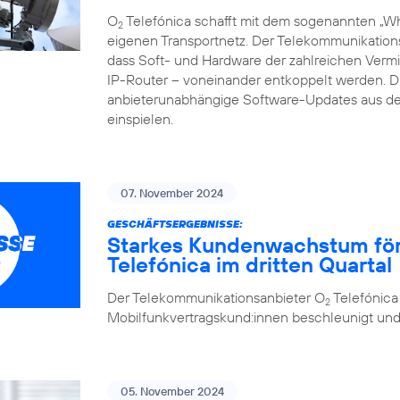
O
Telefónica schafft mit dem sogenannten „Whi
2
eigenen Transportnetz. Der Telekommunikations
dass Soft- und Hardware der zahlreichen Vermi
IP-Router – voneinander entkoppelt werden.
anbieterunabhängige Software-Updates aus de
einspielen.
07. November 2024
GESCHÄFTSERGEBNISSE:
Starkes Kundenwachstum förde
Telefónica im dritten Quartal
Der Telekommunikationsanbieter O
Telefónica
2
Mobilfunkvertragskund:innen beschleunigt und se
05. November 2024