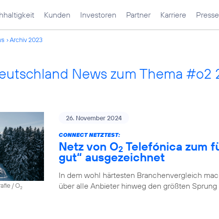
haltigkeit
Kunden
Investoren
Partner
Karriere
Presse
ws
Archiv 2023
Deutschland News zum Thema #o2
26. November 2024
CONNECT NETZTEST:
Netz von O
Telefónica zum fü
2
gut“ ausgezeichnet
In dem wohl härtesten Branchenvergleich mach
über alle Anbieter hinweg den größten Sprung
afie / O
2