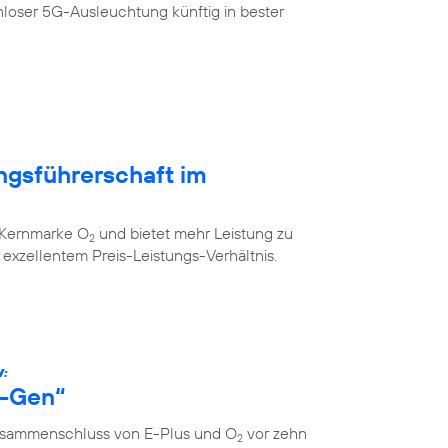
loser 5G-Ausleuchtung künftig in bester
ngsführerschaft im
r Kernmarke O
und bietet mehr Leistung zu
2
xzellentem Preis-Leistungs-Verhältnis.
W:
s-Gen“
Zusammenschluss von E-Plus und O
vor zehn
2