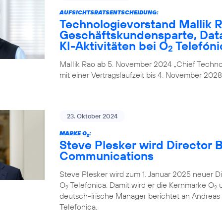
AUFSICHTSRATSENTSCHEIDUNG:
Technologievorstand Mallik R
Geschäftskundensparte, Data
KI-Aktivitäten bei O
Telefóni
2
Mallik Rao ab 5. November 2024 „Chief Technol
mit einer Vertragslaufzeit bis 4. November 2028
23. Oktober 2024
MARKE O
:
2
Steve Plesker wird Director 
Communications
Steve Plesker wird zum 1. Januar 2025 neuer 
O
Telefonica. Damit wird er die Kernmarke O
u
2
2
deutsch-irische Manager berichtet an Andrea
Telefonica.