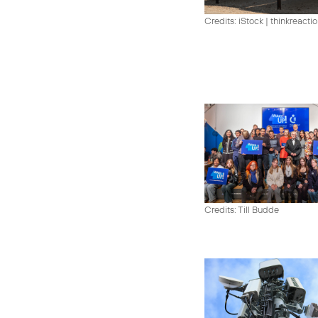
Credits: iStock | thinkreacti
Credits: Till Budde