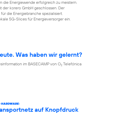
m die Energiewende erfolgreich zu meistern.
mit der korero GmbH geschlossen. Der
 für die Energiebranche spezialisiert.
okale 5G-Slices für Energieversorger ein.
eute. Was haben wir gelernt?
 Desinformation im BASECAMP von O
Telefónica
2
D HARDWARE:
ransportnetz auf Knopfdruck