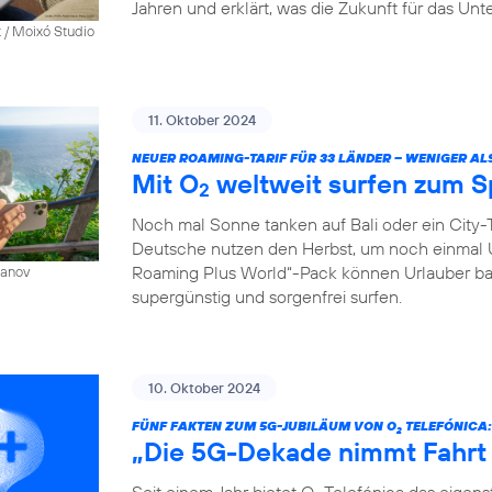
Jahren und erklärt, was die Zukunft für das Un
 / Moixó Studio
11. Oktober 2024
NEUER ROAMING-TARIF FÜR 33 LÄNDER – WENIGER AL
Mit O
weltweit surfen zum S
2
Noch mal Sonne tanken auf Bali oder ein City-T
Deutsche nutzen den Herbst, um noch einmal 
Roaming Plus World“-Pack können Urlauber ba
sanov
supergünstig und sorgenfrei surfen.
10. Oktober 2024
FÜNF FAKTEN ZUM 5G-JUBILÄUM VON O
TELEFÓNICA:
2
„Die 5G-Dekade nimmt Fahrt
Seit einem Jahr bietet O
Telefónica das eigen