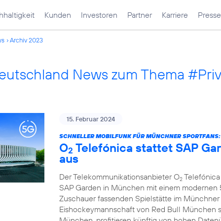
haltigkeit
Kunden
Investoren
Partner
Karriere
Presse
ws
Archiv 2023
Deutschland News zum Thema #Pri
15. Februar 2024
SCHNELLER MOBILFUNK FÜR MÜNCHNER SPORTFANS:
O
Telefónica stattet SAP G
2
aus
Der Telekommunikationsanbieter O
Telefónica 
2
SAP Garden in München mit einem modernen 5G
Zuschauer fassenden Spielstätte im Münchner
Eishockeymannschaft von Red Bull München s
München, profitieren künftig von hohen Daten