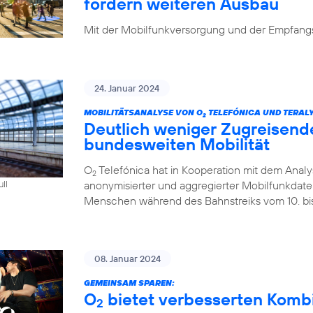
fordern weiteren Ausbau
Mit der Mobilfunkversorgung und der Empfangsq
24. Januar 2024
MOBILITÄTSANALYSE VON O
TELEFÓNICA UND TERALY
2
Deutlich weniger Zugreisend
bundesweiten Mobilität
O
Telefónica hat in Kooperation mit dem Analys
2
anonymisierter und aggregierter Mobilfunkdaten 
ull
Menschen während des Bahnstreiks vom 10. bis 
08. Januar 2024
GEMEINSAM SPAREN:
O
bietet verbesserten Kombi-
2