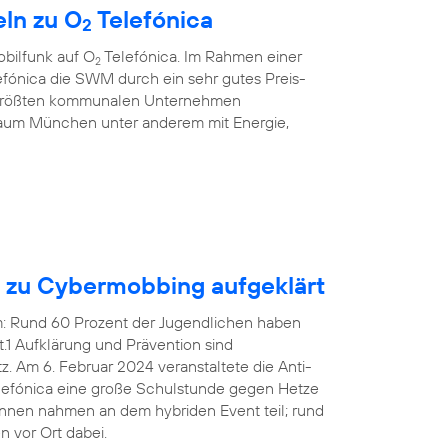
ln zu O
Telefónica
2
bilfunk auf O
Telefónica. Im Rahmen einer
2
fónica die SWM durch ein sehr gutes Preis-
r größten kommunalen Unternehmen
aum München unter anderem mit Energie,
n zu Cybermobbing aufgeklärt
em: Rund 60 Prozent der Jugendlichen haben
1 Aufklärung und Prävention sind
 Am 6. Februar 2024 veranstaltete die Anti-
efónica eine große Schulstunde gegen Hetze
innen nahmen an dem hybriden Event teil; rund
 vor Ort dabei.