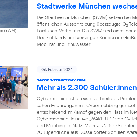
Stadtwerke München wechse
Die Stadtwerke München (SWM) setzen bei Mo
öffentlichen Ausschreibung überzeugte O
Tele
2
Leistungs-Verhältnis. Die SWM sind eines de
hen (SWM)
Deutschlands und versorgen Kunden im Großr
Mobilität und Trinkwasser.
06. Februar 2024
SAFER INTERNET DAY 2024:
Mehr als 2.300 Schüler:inne
Cybermobbing ist ein weit verbreitetes Probl
schon Erfahrungen mit Cybermobbing gemacht.
entscheidend im Kampf gegen den Hass im Netz.
Cybermobbing-Initiative „WAKE UP!“ von O
Tel
2
und Mobbing im Netz. Mehr als 2.300 Schüler:
70 Jugendliche aus Düsseldorfer Schulen waren