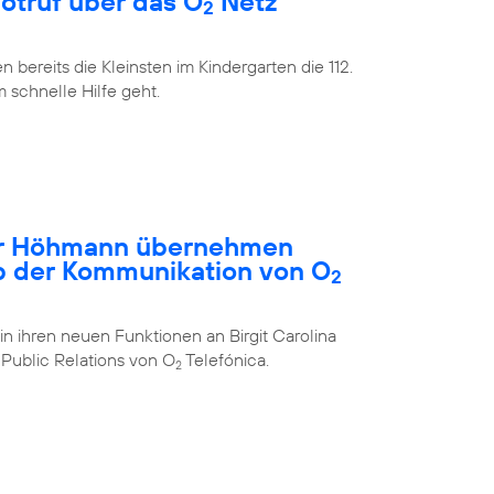
Notruf über das O
Netz
2
bereits die Kleinsten im Kindergarten die 112.
m schnelle Hilfe geht.
ar Höhmann übernehmen
b der Kommunikation von O
2
in ihren neuen Funktionen an Birgit Carolina
Public Relations von O
Telefónica.
2