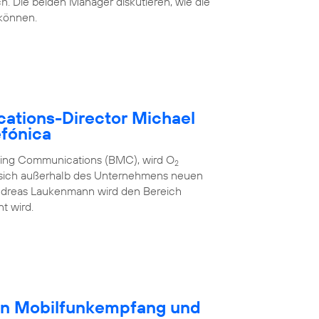
h. Die beiden Manager diskutieren, wie die
 können.
ations-Director Michael
fónica
eting Communications (BMC), wird O
2
 sich außerhalb des Unternehmens neuen
ndreas Laukenmann wird den Bereich
t wird.
en Mobilfunkempfang und