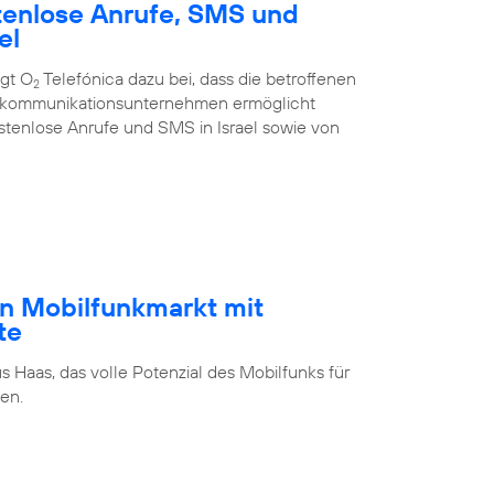
tenlose Anrufe, SMS und
el
ägt O
Telefónica dazu bei, dass die betroffenen
2
ekommunikations­unternehmen ermöglicht
stenlose Anrufe und SMS in Israel sowie von
n Mobilfunkmarkt mit
te
s Haas, das volle Potenzial des Mobilfunks für
en.