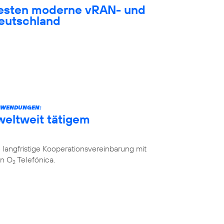
testen moderne vRAN- und
eutschland
ANWENDUNGEN:
weltweit tätigem
langfristige Kooperationsvereinbarung mit
on O
Telefónica.
2