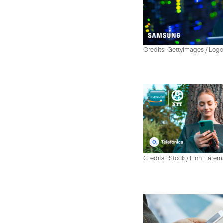
Credits: Gettyimages / Log
Credits: iStock / Finn Hafe