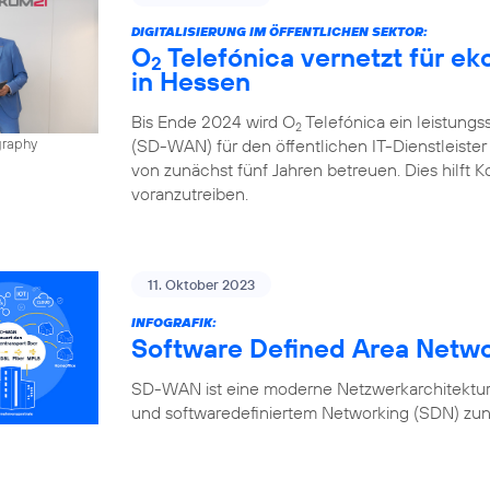
DIGITALISIERUNG IM ÖFFENTLICHEN SEKTOR:
O
Telefónica vernetzt für e
2
in Hessen
Bis Ende 2024 wird O
Telefónica ein leistung
2
(SD-WAN) für den öffentlichen IT-Dienstleiste
graphy
von zunächst fünf Jahren betreuen. Dies hilft K
voranzutreiben.
11. Oktober 2023
INFOGRAFIK:
Software Defined Area Netw
SD-WAN ist eine moderne Netzwerkarchitektur,
und softwaredefiniertem Networking (SDN) zun