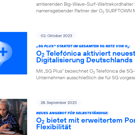
amtierenden Big-Wave-Surf-Weltrekordhalter S
namensgebender Partner der O
SURFTOWN 
2
02. Oktober 2023
„5G PLUS“ STARTET IM GESAMTEN 5G NETZ VON O
:
2
O
Telefónica aktiviert neues
2
Digitalisierung Deutschlands
Mit „5G Plus“ bezeichnet O
Telefónica die 5G-
2
Unternehmen ausschließlich die für 5G vorge
28. September 2023
NEUES ANGEBOT FÜR SELBSTSTÄNDIGE:
O
bietet mit erweitertem Po
2
Flexibilität