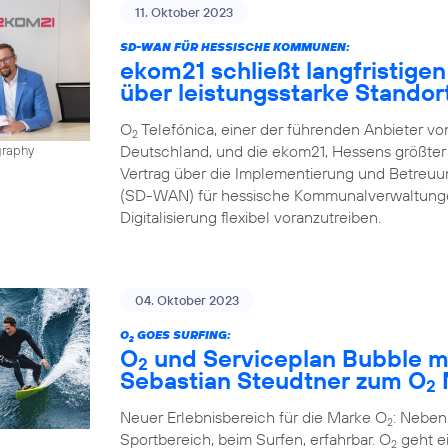
11. Oktober 2023
SD-WAN FÜR HESSISCHE KOMMUNEN:
ekom21 schließt langfristigen
über leistungsstarke Stando
O
Telefónica, einer der führenden Anbieter v
2
Deutschland, und die ekom21, Hessens größter 
graphy
Vertrag über die Implementierung und Betreu
(SD-WAN) für hessische Kommunalverwaltungen
Digitalisierung flexibel voranzutreiben.
04. Oktober 2023
O
GOES SURFING:
2
O
und Serviceplan Bubble m
2
Sebastian Steudtner zum O
2
Neuer Erlebnisbereich für die Marke O
: Neben
2
Sportbereich, beim Surfen, erfahrbar. O
geht ei
2