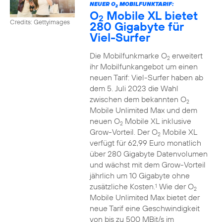
NEUER O
MOBILFUNKTARIF:
2
O
Mobile XL bietet
2
Credits: Gettyimages
280 Gigabyte für
Viel-Surfer
Die Mobilfunkmarke O
erweitert
2
ihr Mobilfunkangebot um einen
neuen Tarif: Viel-Surfer haben ab
dem 5. Juli 2023 die Wahl
zwischen dem bekannten O
2
Mobile Unlimited Max und dem
neuen O
Mobile XL inklusive
2
Grow-Vorteil. Der O
Mobile XL
2
verfügt für 62,99 Euro monatlich
über 280 Gigabyte Datenvolumen
und wächst mit dem Grow-Vorteil
jährlich um 10 Gigabyte ohne
zusätzliche Kosten.
Wie der O
1
2
Mobile Unlimited Max bietet der
neue Tarif eine Geschwindigkeit
von bis zu 500 MBit/s im