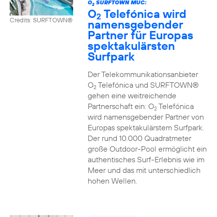
O
SURFTOWN MUC:
2
O
Telefónica wird
2
Credits: SURFTOWN®
namensgebender
Partner für Europas
spektakulärsten
Surfpark
Der Telekommunikationsanbieter
O
Telefónica und SURFTOWN®
2
gehen eine weitreichende
Partnerschaft ein: O
Telefónica
2
wird namensgebender Partner von
Europas spektakulärstem Surfpark.
Der rund 10.000 Quadratmeter
große Outdoor-Pool ermöglicht ein
authentisches Surf-Erlebnis wie im
Meer und das mit unterschiedlich
hohen Wellen.