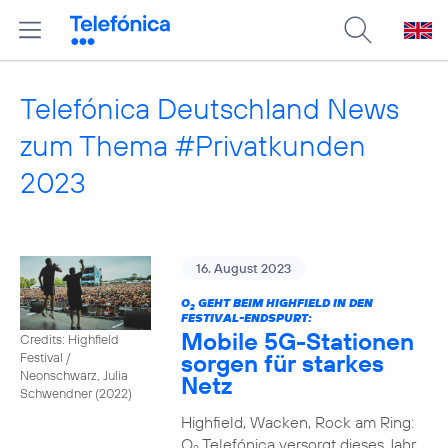
Telefónica Deutschland News
zum Thema #Privatkunden
2023
16. August 2023
O
GEHT BEIM HIGHFIELD IN DEN
2
FESTIVAL-ENDSPURT:
Mobile 5G-Stationen
Credits: Highfield
sorgen für starkes
Festival /
Neonschwarz, Julia
Netz
Schwendner (2022)
Highfield, Wacken, Rock am Ring:
O
Telefónica versorgt dieses Jahr