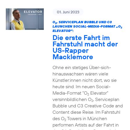
01. Juni 2023
O
, SERVICEPLAN BUBBLE UND C3
2
LAUNCHEN SOCIAL-MEDIA-FORMAT „O
2
ELEVATOR“:
Die erste Fahrt im
Fahrstuhl macht der
US-Rapper
Macklemore
Ohne ein stetiges Über-sich-
hinauswachsen wären viele
Künstler:innen nicht dort, wo sie
heute sind. Im neuen Social-
Media-Format "O
Elevator"
2
versinnbildlichen O
, Serviceplan
2
Bubble und C3 Creative Code and
Content diese Reise. Im Fahrstuhl
des O
Towers in München
2
performen Artists auf der Fahrt in