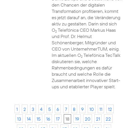
den Chancen der digitalen
Transformation profitieren, kommt
es jetzt darauf an, die Veränderung
aktiv zu gestalten. Darin sind sich
O
Telefónica CEO Markus Haas
2
und Prof. Dr. Helmut
Schönenberger, Mitgründer und
CEO von UnternehmerTUM, einig.
Im aktuellen O
Telefónica TecTalk
2
diskutieren sie, welche
Rahmenbedingungen es dafür
braucht und welche Rolle die
Zusammenarbeit innovativer Start-
ups und etablierter Player spielt.
1
2
3
4
5
6
7
8
9
10
11
12
13
14
15
16
17
18
19
20
21
22