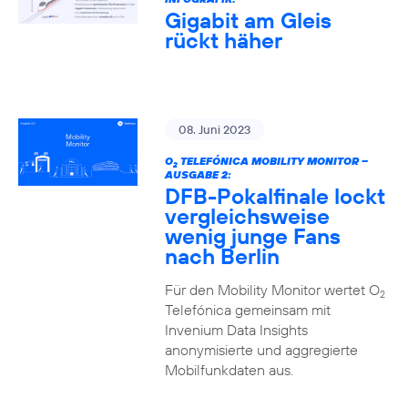
Gigabit am Gleis
rückt häher
08. Juni 2023
O
TELEFÓNICA MOBILITY MONITOR –
2
AUSGABE 2:
DFB-Pokalfinale lockt
vergleichsweise
wenig junge Fans
nach Berlin
Für den Mobility Monitor wertet O
2
Telefónica gemeinsam mit
Invenium Data Insights
anonymisierte und aggregierte
Mobilfunkdaten aus.