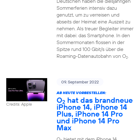
Deutschen haben die diesjährigen
Sommerferien intensiv dazu
genutzt, um zu verreisen und
abseits der Heimat eine Auszeit zu
nehmen. Als treuer Begleiter immer
mit dabei: das Smartphone. In den
Sommermonaten flossen in der
Spitze rund 100 Gbit/s über die
Roaming-Datenautobahn von O
.
2
09. September 2022
AB HEUTE VORBESTELLEN:
O
hat das brandneue
2
Credits: Apple
iPhone 14, iPhone 14
Plus, iPhone 14 Pro
und iPhone 14 Pro
Max
O
bietet mit dem iPhone 14,