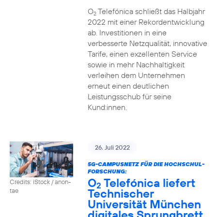
O
Telefónica schließt das Halbjahr
2
2022 mit einer Rekordentwicklung
ab. Investitionen in eine
verbesserte Netzqualität, innovative
Tarife, einen exzellenten Service
sowie in mehr Nachhaltigkeit
verleihen dem Unternehmen
erneut einen deutlichen
Leistungsschub für seine
Kund:innen.
26. Juli 2022
5G-CAMPUSNETZ FÜR DIE HOCHSCHUL-
FORSCHUNG:
O
Telefónica liefert
Credits: iStock / anon-
2
Technischer
tae
Universität München
digitales Sprungbrett