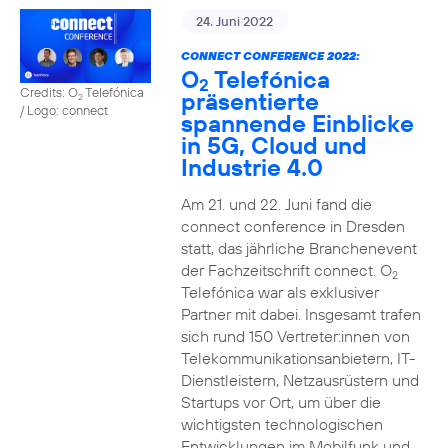
24. Juni 2022
CONNECT CONFERENCE 2022:
O
Telefónica
2
Credits: O
Telefónica
präsentierte
2
/ Logo: connect
spannende Einblicke
in 5G, Cloud und
Industrie 4.0
Am 21. und 22. Juni fand die
connect conference in Dresden
statt, das jährliche Branchenevent
der Fachzeitschrift connect. O
2
Telefónica war als exklusiver
Partner mit dabei. Insgesamt trafen
sich rund 150 Vertreter:innen von
Telekommunikationsanbietern, IT-
Dienstleistern, Netzausrüstern und
Startups vor Ort, um über die
wichtigsten technologischen
Entwicklungen im Mobilfunk und