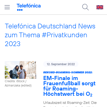
Telefónica Deutschland News
zum Thema #Privatkunden
2023
12. September 2022
REKORD-ROAMING-SOMMER 2022:
EM-Finale im
Credits: iStock /
Frauenfußball sorgt
AzmanJaka (edited)
für Roaming-
Höchstwert bei O
2
Urlaubszeit ist Roaming-Zeit: Die