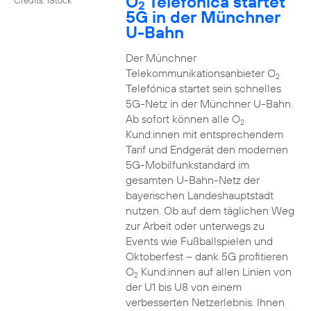
O
Telefónica startet
2
5G in der Münchner
U-Bahn
Der Münchner
Telekommunikationsanbieter O
2
Telefónica startet sein schnelles
5G-Netz in der Münchner U-Bahn.
Ab sofort können alle O
2
Kund:innen mit entsprechendem
Tarif und Endgerät den modernen
5G-Mobilfunkstandard im
gesamten U-Bahn-Netz der
bayerischen Landeshauptstadt
nutzen. Ob auf dem täglichen Weg
zur Arbeit oder unterwegs zu
Events wie Fußballspielen und
Oktoberfest – dank 5G profitieren
O
Kund:innen auf allen Linien von
2
der U1 bis U8 von einem
verbesserten Netzerlebnis. Ihnen