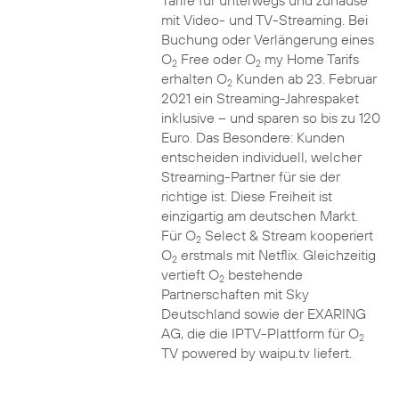
Tarife für unterwegs und zuhause
mit Video- und TV-Streaming. Bei
Buchung oder Verlängerung eines
O
Free oder O
my Home Tarifs
2
2
erhalten O
Kunden ab 23. Februar
2
2021 ein Streaming-Jahrespaket
inklusive – und sparen so bis zu 120
Euro. Das Besondere: Kunden
entscheiden individuell, welcher
Streaming-Partner für sie der
richtige ist. Diese Freiheit ist
einzigartig am deutschen Markt.
Für O
Select & Stream kooperiert
2
O
erstmals mit Netflix. Gleichzeitig
2
vertieft O
bestehende
2
Partnerschaften mit Sky
Deutschland sowie der EXARING
AG, die die IPTV-Plattform für O
2
TV powered by waipu.tv liefert.