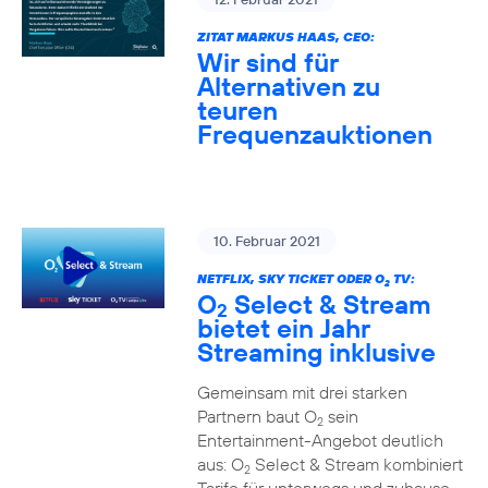
ZITAT MARKUS HAAS, CEO:
Wir sind für
Alternativen zu
teuren
Frequenzauktionen
10. Februar 2021
NETFLIX, SKY TICKET ODER O
TV:
2
O
Select & Stream
2
bietet ein Jahr
Streaming inklusive
Gemeinsam mit drei starken
Partnern baut O
sein
2
Entertainment-Angebot deutlich
aus: O
Select & Stream kombiniert
2