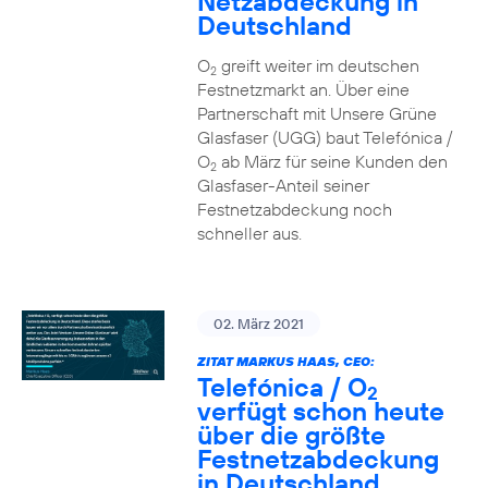
Netzabdeckung in
Deutschland
O
greift weiter im deutschen
2
Festnetzmarkt an. Über eine
Partnerschaft mit Unsere Grüne
Glasfaser (UGG) baut Telefónica /
O
ab März für seine Kunden den
2
Glasfaser-Anteil seiner
Festnetzabdeckung noch
schneller aus.
02. März 2021
ZITAT MARKUS HAAS, CEO:
Telefónica / O
2
verfügt schon heute
über die größte
Festnetzabdeckung
in Deutschland