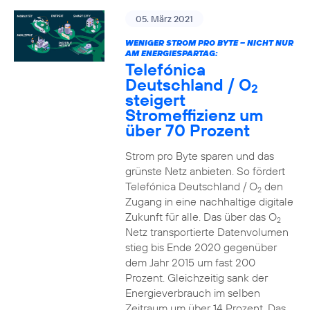
05. März 2021
WENIGER STROM PRO BYTE – NICHT NUR
AM ENERGIESPARTAG:
Telefónica
Deutschland / O
2
steigert
Stromeffizienz um
über 70 Prozent
Strom pro Byte sparen und das
grünste Netz anbieten. So fördert
Telefónica Deutschland / O
den
2
Zugang in eine nachhaltige digitale
Zukunft für alle. Das über das O
2
Netz transportierte Datenvolumen
stieg bis Ende 2020 gegenüber
dem Jahr 2015 um fast 200
Prozent. Gleichzeitig sank der
Energieverbrauch im selben
Zeitraum um über 14 Prozent. Das