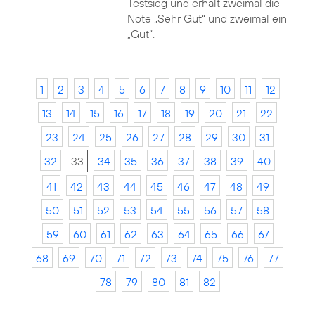
Testsieg und erhält zweimal die
Note „Sehr Gut“ und zweimal ein
„Gut“.
1
2
3
4
5
6
7
8
9
10
11
12
13
14
15
16
17
18
19
20
21
22
23
24
25
26
27
28
29
30
31
32
33
34
35
36
37
38
39
40
41
42
43
44
45
46
47
48
49
50
51
52
53
54
55
56
57
58
59
60
61
62
63
64
65
66
67
68
69
70
71
72
73
74
75
76
77
78
79
80
81
82