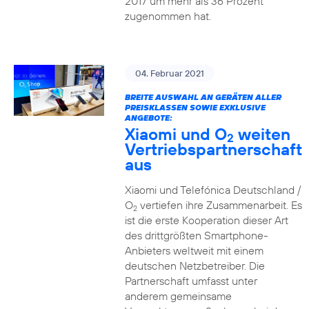
2017 um mehr als 36 Prozent
zugenommen hat.
04. Februar 2021
BREITE AUSWAHL AN GERÄTEN ALLER
PREISKLASSEN SOWIE EXKLUSIVE
ANGEBOTE:
Xiaomi und O
weiten
2
Vertriebspartnerschaft
aus
Xiaomi und Telefónica Deutschland /
O
vertiefen ihre Zusammenarbeit. Es
2
ist die erste Kooperation dieser Art
des drittgrößten Smartphone-
Anbieters weltweit mit einem
deutschen Netzbetreiber. Die
Partnerschaft umfasst unter
anderem gemeinsame