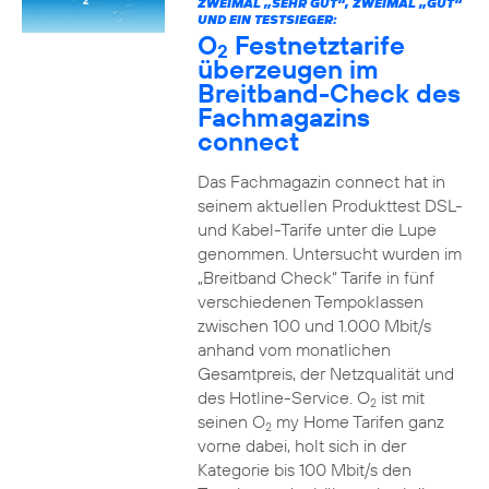
ZWEIMAL „SEHR GUT“, ZWEIMAL „GUT“
UND EIN TESTSIEGER:
O
Festnetztarife
2
überzeugen im
Breitband-Check des
Fachmagazins
connect
Das Fachmagazin connect hat in
seinem aktuellen Produkttest DSL-
und Kabel-Tarife unter die Lupe
genommen. Untersucht wurden im
„Breitband Check“ Tarife in fünf
verschiedenen Tempoklassen
zwischen 100 und 1.000 Mbit/s
anhand vom monatlichen
Gesamtpreis, der Netzqualität und
des Hotline-Service. O
ist mit
2
seinen O
my Home Tarifen ganz
2
vorne dabei, holt sich in der
Kategorie bis 100 Mbit/s den