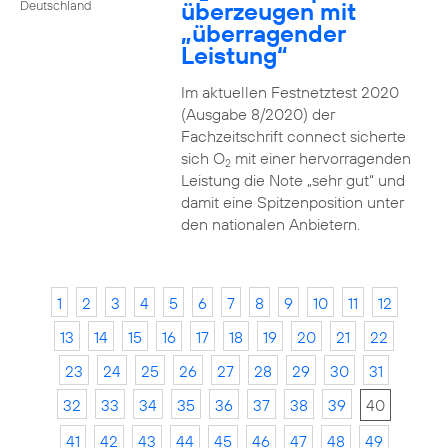
überzeugen mit
Deutschland
„überragender
Leistung“
Im aktuellen Festnetztest 2020
(Ausgabe 8/2020) der
Fachzeitschrift connect sicherte
sich O
mit einer hervorragenden
2
Leistung die Note „sehr gut“ und
damit eine Spitzenposition unter
den nationalen Anbietern.
1
2
3
4
5
6
7
8
9
10
11
12
13
14
15
16
17
18
19
20
21
22
23
24
25
26
27
28
29
30
31
32
33
34
35
36
37
38
39
40
41
42
43
44
45
46
47
48
49