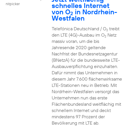
schnelles Internet
nitpicker
von O
in Nordrhein-
2
Westfalen
Telefónica Deutschland / O
treibt
2
den LTE (4G)-Ausbau im O
Netz
2
massiv voran, um die bis
Jahresende 2020 geltende
Nachfrist der Bundesnetzagentur
(BNetzA) für die bundesweite LTE-
Ausbauverpflichtung einzuhalten.
Dafür nimmt das Unternehmen in
diesem Jahr 7.600 flächenwirksame
LTE-Stationen neu in Betrieb. Mit
Nordrhein-Westfalen versorgt das
Unternehmen nun das erste
Flächenbundesland weitflächig mit
schnellem Internet und deckt
mindestens 97 Prozent der
Bevölkerung mit LTE ab.