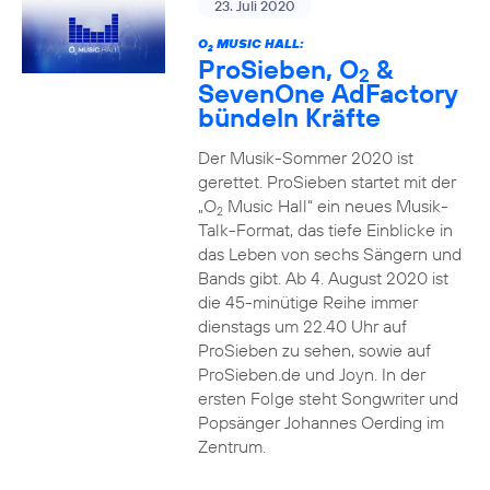
23. Juli 2020
O
MUSIC HALL:
2
ProSieben, O
&
2
SevenOne AdFactory
bündeln Kräfte
Der Musik-Sommer 2020 ist
gerettet. ProSieben startet mit der
„O
Music Hall“ ein neues Musik-
2
Talk-Format, das tiefe Einblicke in
das Leben von sechs Sängern und
Bands gibt. Ab 4. August 2020 ist
die 45-minütige Reihe immer
dienstags um 22.40 Uhr auf
ProSieben zu sehen, sowie auf
ProSieben.de und Joyn. In der
ersten Folge steht Songwriter und
Popsänger Johannes Oerding im
Zentrum.