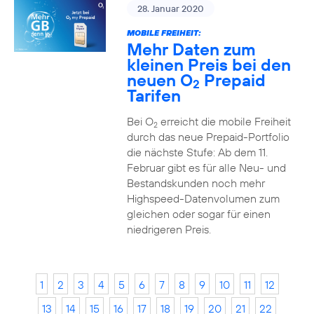
28. Januar 2020
MOBILE FREIHEIT:
Mehr Daten zum
kleinen Preis bei den
neuen O
Prepaid
2
Tarifen
Bei O
erreicht die mobile Freiheit
2
durch das neue Prepaid-Portfolio
die nächste Stufe: Ab dem 11.
Februar gibt es für alle Neu- und
Bestandskunden noch mehr
Highspeed-Datenvolumen zum
gleichen oder sogar für einen
niedrigeren Preis.
1
2
3
4
5
6
7
8
9
10
11
12
13
14
15
16
17
18
19
20
21
22