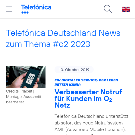
Telefónica Deutschland News
zum Thema #o2 2023
10. Oktober 2019
EIN DIGITALER SERVICE, DER LEBEN
RETTEN KANN:
Verbesserter Notruf
Credits: Placeit
|
für Kunden im O
Montage, Ausschnitt
2
bearbeitet
Netz
Telefónica Deutschland unterstützt
ab sofort das neue Notrufsystem
AML (Advanced Mobile Location),