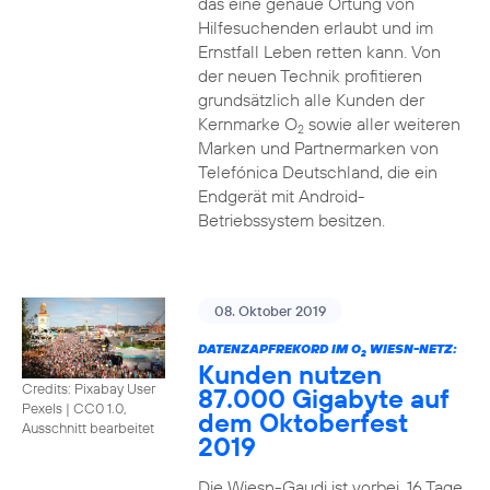
das eine genaue Ortung von
Hilfesuchenden erlaubt und im
Ernstfall Leben retten kann. Von
der neuen Technik profitieren
grundsätzlich alle Kunden der
Kernmarke O
sowie aller weiteren
2
Marken und Partnermarken von
Telefónica Deutschland, die ein
Endgerät mit Android-
Betriebssystem besitzen.
08. Oktober 2019
DATENZAPFREKORD IM O
WIESN-NETZ:
2
Kunden nutzen
Credits: Pixabay User
87.000 Gigabyte auf
Pexels
|
CC0 1.0,
dem Oktoberfest
Ausschnitt bearbeitet
2019
Die Wiesn-Gaudi ist vorbei. 16 Tage