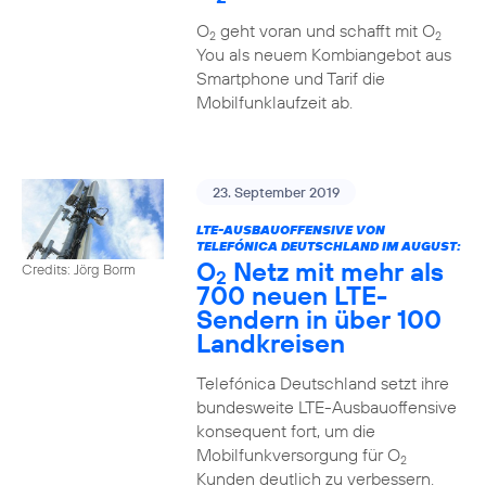
O
geht voran und schafft mit O
2
2
You als neuem Kombiangebot aus
Smartphone und Tarif die
Mobilfunklaufzeit ab.
23. September 2019
LTE-AUSBAUOFFENSIVE VON
TELEFÓNICA DEUTSCHLAND IM AUGUST:
O
Netz mit mehr als
Credits: Jörg Borm
2
700 neuen LTE-
Sendern in über 100
Landkreisen
Telefónica Deutschland setzt ihre
bundesweite LTE-Ausbauoffensive
konsequent fort, um die
Mobilfunkversorgung für O
2
Kunden deutlich zu verbessern.