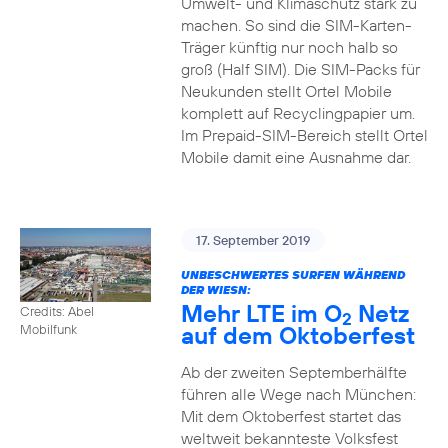
Umwelt- und Klimaschutz stark zu
machen. So sind die SIM-Karten-
Träger künftig nur noch halb so
groß (Half SIM). Die SIM-Packs für
Neukunden stellt Ortel Mobile
komplett auf Recyclingpapier um.
Im Prepaid-SIM-Bereich stellt Ortel
Mobile damit eine Ausnahme dar.
17. September 2019
UNBESCHWERTES SURFEN WÄHREND
DER WIESN:
Mehr LTE im O
Netz
Credits: Abel
2
auf dem Oktoberfest
Mobilfunk
Ab der zweiten Septemberhälfte
führen alle Wege nach München:
Mit dem Oktoberfest startet das
weltweit bekannteste Volksfest