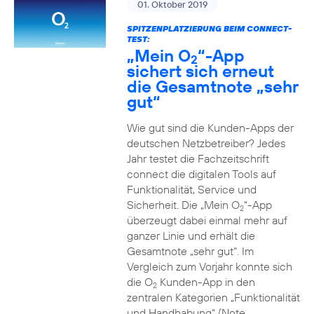
01. Oktober 2019
SPITZENPLATZIERUNG BEIM CONNECT-
TEST:
„Mein O
“-App
2
sichert sich erneut
die Gesamtnote „sehr
gut“
Wie gut sind die Kunden-Apps der
deutschen Netzbetreiber? Jedes
Jahr testet die Fachzeitschrift
connect die digitalen Tools auf
Funktionalität, Service und
Sicherheit. Die „Mein O
“-App
2
überzeugt dabei einmal mehr auf
ganzer Linie und erhält die
Gesamtnote „sehr gut“. Im
Vergleich zum Vorjahr konnte sich
die O
Kunden-App in den
2
zentralen Kategorien „Funktionalität
und Handhabung“ (Note