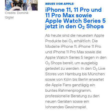
NEUES VON APPLE:
iPhone 11, 11 Pro und
Credits: Dominik
11 Pro Max sowie
Gigler
Apple Watch Series 5
jetzt in den O
Shops
2
Ab heute sind die neuesten Apple
Produkte bei O
erhältlich: Die
2
Modelle iPhone 11, iPhone 11 Pro
und iPhone 11 Pro Max sowie die
Apple Watch Series 5 liegen in den
O
Shops bereit, um ausgiebig
2
getestet zu werden. In den O
Live
2
Stores von Hamburg bis München
sowie von Köln bis Berlin erwartet
die Apple Fans ganztägig ein
buntes Rahmenprogramm,
professionelle Beratung zu den
neuen Geräten sowie ein
lohnendes Gewinnspiel.