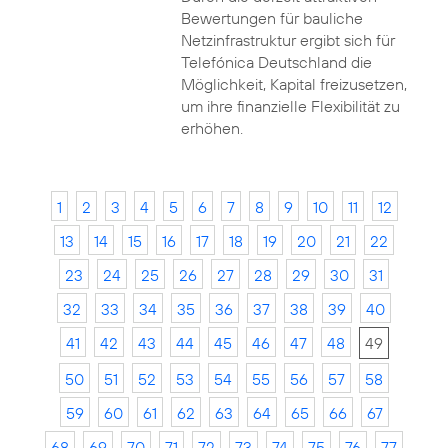
Bewertungen für bauliche
Netzinfrastruktur ergibt sich für
Telefónica Deutschland die
Möglichkeit, Kapital freizusetzen,
um ihre finanzielle Flexibilität zu
erhöhen.
1
2
3
4
5
6
7
8
9
10
11
12
13
14
15
16
17
18
19
20
21
22
23
24
25
26
27
28
29
30
31
32
33
34
35
36
37
38
39
40
41
42
43
44
45
46
47
48
49
50
51
52
53
54
55
56
57
58
59
60
61
62
63
64
65
66
67
68
69
70
71
72
73
74
75
76
77