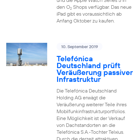
und die Apple Watch Series 5 in
den O
Shops verfügbar. Das neue
2
iPad gibt es voraussichtlich ab
Anfang Oktober zu kaufen.
10. September 2019
Telefónica
Deutschland prüft
Veräußerung passiver
Infrastruktur
Die Telefónica Deutschland
Holding AG erwägt die
Veräußerung weiterer Teile ihres
Mobilfunkinfrastrukturportfolios.
Eine Möglichkeit ist der Verkauf
von Dachstandorten an die
Telefónica S.A.-Tochter Telxius.
Durch die derzeit attraktiven