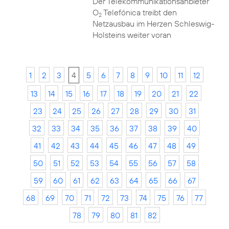
Der Telekommunikationsanbieter
O
Telefónica treibt den
2
Netzausbau im Herzen Schleswig-
Holsteins weiter voran
1
2
3
4
5
6
7
8
9
10
11
12
13
14
15
16
17
18
19
20
21
22
23
24
25
26
27
28
29
30
31
32
33
34
35
36
37
38
39
40
41
42
43
44
45
46
47
48
49
50
51
52
53
54
55
56
57
58
59
60
61
62
63
64
65
66
67
68
69
70
71
72
73
74
75
76
77
78
79
80
81
82