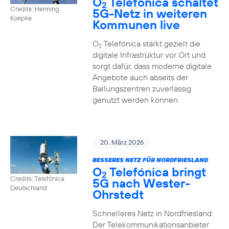
O
Telefónica schaltet
2
Credits: Henning
5G-Netz in weiteren
Koepke
Kommunen live
O
Telefónica stärkt gezielt die
2
digitale Infrastruktur vor Ort und
sorgt dafür, dass moderne digitale
Angebote auch abseits der
Ballungszentren zuverlässig
genutzt werden können
20. März 2026
BESSERES NETZ FÜR NORDFRIESLAND
O
Telefónica bringt
2
Credits: Telefónica
5G nach Wester-
Deutschland
Ohrstedt
Schnelleres Netz in Nordfriesland:
Der Telekommunikationsanbieter