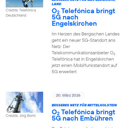
LAND
O
Telefónica bringt
Credits: Telefónica
2
5G nach
Deutschland
Engelskirchen
Im Herzen des Bergischen Landes
geht ein neuer 5G-Standort ans
Netz: Der
Telekommunikationsanbieter O
2
Telefónica hat in Engelskirchen
jetzt einen Mobilfunkstandort auf
5G erweitert
20. März 2026
BESSERES NETZ FÜR MITTELHOLSTEIN
O
Telefónica bringt
2
Credits: Jörg Borm
5G nach Embühren