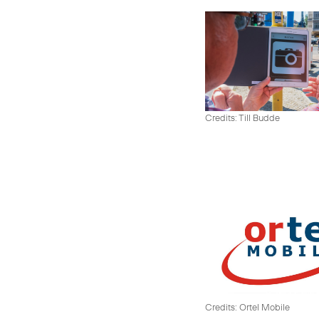
Credits: Till Budde
Credits: Ortel Mobile