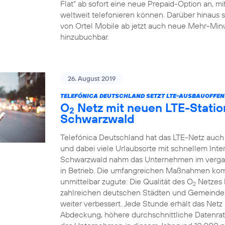
Flat“ ab sofort eine neue Prepaid-Option an, m
weltweit telefonieren können. Darüber hinaus 
von Ortel Mobile ab jetzt auch neue Mehr-Minu
hinzubuchbar.
26. August 2019
TELEFÓNICA DEUTSCHLAND SETZT LTE-AUSBAUOFFENSI
O
Netz mit neuen LTE-Statio
2
Schwarzwald
Telefónica Deutschland hat das LTE-Netz auch
und dabei viele Urlaubsorte mit schnellem Int
Schwarzwald nahm das Unternehmen im verga
in Betrieb. Die umfangreichen Maßnahmen k
unmittelbar zugute: Die Qualität des O
Netzes 
2
zahlreichen deutschen Städten und Gemeinden
weiter verbessert. Jede Stunde erhält das Net
Abdeckung, höhere durchschnittliche Datenrat