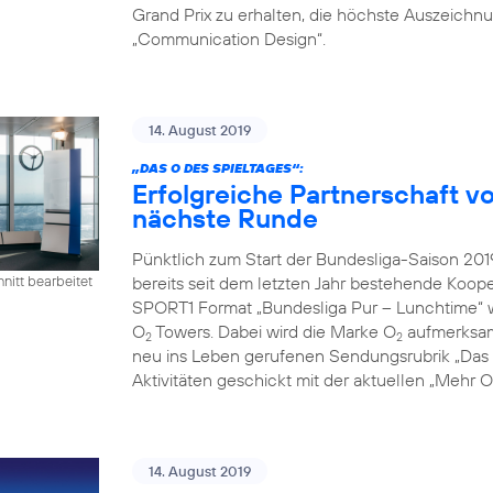
Grand Prix zu erhalten, die höchste Auszeichn
„Communication Design“.
14. August 2019
„DAS O DES SPIELTAGES“:
Erfolgreiche Partnerschaft 
nächste Runde
Pünktlich zum Start der Bundesliga-Saison 2
bereits seit dem letzten Jahr bestehende Koope
nitt bearbeitet
SPORT1 Format „Bundesliga Pur – Lunchtime“ 
O
Towers. Dabei wird die Marke O
aufmerksamk
2
2
neu ins Leben gerufenen Sendungsrubrik „Das O
Aktivitäten geschickt mit der aktuellen „Mehr
14. August 2019