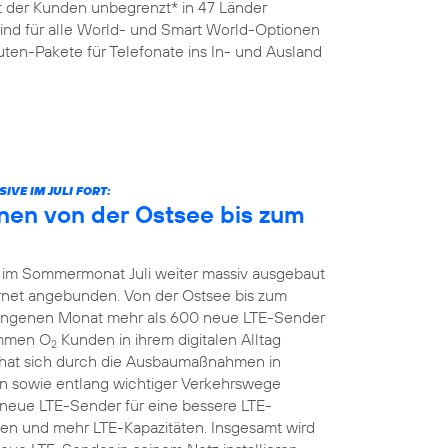
it der Kunden unbegrenzt* in 47 Länder
sind für alle World- und Smart World-Optionen
ten-Pakete für Telefonate ins In- und Ausland
VE IM JULI FORT:
nen von der Ostsee bis zum
 im Sommermonat Juli weiter massiv ausgebaut
ernet angebunden. Von der Ostsee bis zum
ngenen Monat mehr als 600 neue LTE-Sender
ommen O
Kunden in ihrem digitalen Alltag
2
hat sich durch die Ausbaumaßnahmen in
 sowie entlang wichtiger Verkehrswege
z neue LTE-Sender für eine bessere LTE-
en und mehr LTE-Kapazitäten. Insgesamt wird