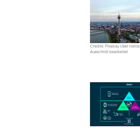
Credits: Pixabay User nokid
Ausschnitt bearbeitet