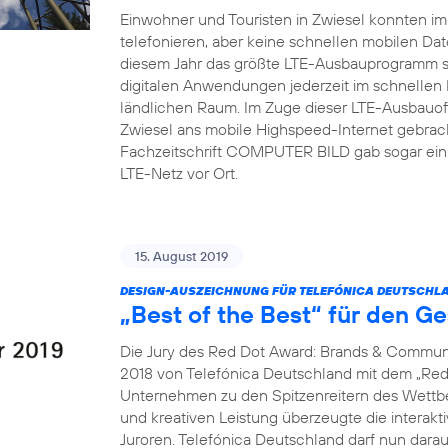
Einwohner und Touristen in Zwiesel konnten i
telefonieren, aber keine schnellen mobilen Dat
diesem Jahr das größte LTE-Ausbauprogramm s
digitalen Anwendungen jederzeit im schnellen
ländlichen Raum. Im Zuge dieser LTE-Ausbauoff
Zwiesel ans mobile Highspeed-Internet gebrach
Fachzeitschrift COMPUTER BILD gab sogar ein 
LTE-Netz vor Ort.
15. August 2019
DESIGN-AUSZEICHNUNG FÜR TELEFÓNICA DEUTSCHLA
„Best of the Best“ für den G
Die Jury des Red Dot Award: Brands & Communi
2018 von Telefónica Deutschland mit dem „Red 
Unternehmen zu den Spitzenreitern des Wettbew
und kreativen Leistung überzeugte die interak
Juroren. Telefónica Deutschland darf nun dara