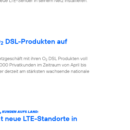
ue LTE-Sender in seinem Netz installieren.
O
DSL-Produkten auf
2
etzgeschäft mit ihren O
DSL Produkten voll
2
00 Privatkunden im Zeitraum von April bis
der derzeit am stärksten wachsende nationale
KUNDEN AUFS LAND:
2
 neue LTE-Standorte in