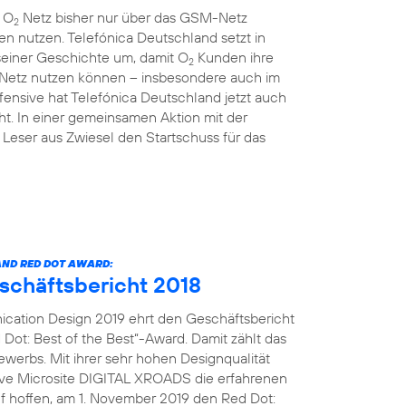
m O
Netz bisher nur über das GSM-Netz
2
en nutzen. Telefónica Deutschland setzt in
einer Geschichte um, damit O
Kunden ihre
2
 Netz nutzen können – insbesondere auch im
ensive hat Telefónica Deutschland jetzt auch
t. In einer gemeinsamen Aktion mit der
Leser aus Zwiesel den Startschuss für das
ND RED DOT AWARD:
eschäftsbericht 2018
cation Design 2019 ehrt den Geschäftsbericht
Dot: Best of the Best“-Award. Damit zählt das
erbs. Mit ihrer sehr hohen Designqualität
tive Microsite DIGITAL XROADS die erfahrenen
uf hoffen, am 1. November 2019 den Red Dot: