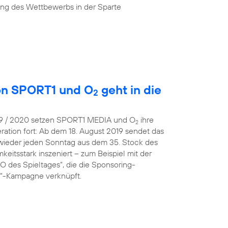
ung des Wettbewerbs in der Sparte
von SPORT1 und O
geht in die
2
019 / 2020 setzen SPORT1 MEDIA und O
ihre
2
ration fort: Ab dem 18. August 2019 sendet das
wieder jeden Sonntag aus dem 35. Stock des
eitsstark inszeniert – zum Beispiel mit der
 des Spieltages“, die die Sponsoring-
 O“-Kampagne verknüpft.