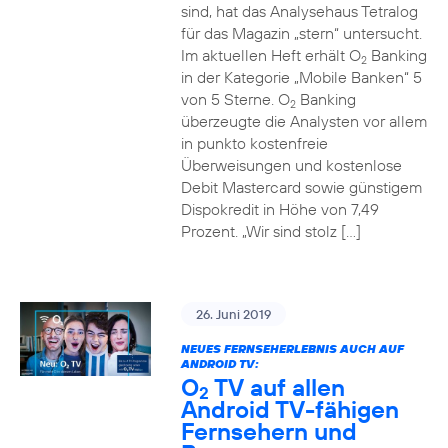
sind, hat das Analysehaus Tetralog
für das Magazin „stern“ untersucht.
Im aktuellen Heft erhält O
Banking
2
in der Kategorie „Mobile Banken“ 5
von 5 Sterne. O
Banking
2
überzeugte die Analysten vor allem
in punkto kostenfreie
Überweisungen und kostenlose
Debit Mastercard sowie günstigem
Dispokredit in Höhe von 7,49
Prozent. „Wir sind stolz […]
26. Juni 2019
NEUES FERNSEHERLEBNIS AUCH AUF
ANDROID TV:
O
TV auf allen
2
Android TV-fähigen
Fernsehern und