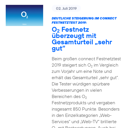
02. Juli 2019
DEUTLICHE STEIGERUNG IM CONNECT
FESTNETZTEST 2019:
O
Festnetz
2
überzeugt mit
Gesamturteil „sehr
gut“
Beim großen connect Festnetztest
2019 steigert sich O
im Vergleich
2
zum Vorjahr um eine Note und
erhält das Gesamturteil „sehr gut“.
Die Tester würdigen spürbare
Verbesserungen in vielen
Bereichen des O
2
Festnetzprodukts und vergaben
insgesamt 850 Punkte. Besonders
in den Einzelkategorien „Web-
Services“ und „Web-TV“ brillierte
O
mit Bestwertungen. Auch bei