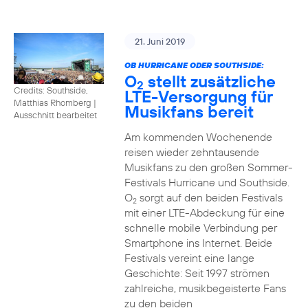
21. Juni 2019
OB HURRICANE ODER SOUTHSIDE:
O
stellt zusätzliche
2
Credits: Southside,
LTE-Versorgung für
Matthias Rhomberg
|
Musikfans bereit
Ausschnitt bearbeitet
Am kommenden Wochenende
reisen wieder zehntausende
Musikfans zu den großen Sommer-
Festivals Hurricane und Southside.
O
sorgt auf den beiden Festivals
2
mit einer LTE-Abdeckung für eine
schnelle mobile Verbindung per
Smartphone ins Internet. Beide
Festivals vereint eine lange
Geschichte: Seit 1997 strömen
zahlreiche, musikbegeisterte Fans
zu den beiden