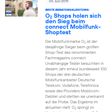
05. Juni 2019
BESTE BERATUNGSLEISTUNG:
O
Shops holen sich
2
den Sieg beim
connect Mobilfunk-
Shoptest
Die Mobilfunkmarke O
ist der
2
diesjährige Sieger beim großen
Shop-Test des renommierten
Fachmagazins connect.
Unabhängige Tester besuchten in
diesem Jahr erneut bundesweit 100
Shops der drei deutschen
Mobilfunkanbieter Deutsche
Telekom, Vodafone, Telefónica
sowie des Providers Mobilcom-
Debitel und stellten sie unerkannt
auf die Probe. Das Ergebnis im
aktuellen Heft: O
springt im
2