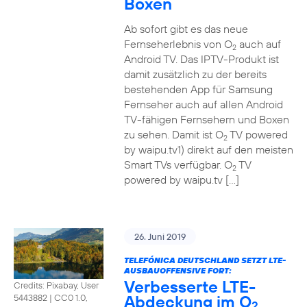
Boxen
Ab sofort gibt es das neue
Fernseherlebnis von O
auch auf
2
Android TV. Das IPTV-Produkt ist
damit zusätzlich zu der bereits
bestehenden App für Samsung
Fernseher auch auf allen Android
TV-fähigen Fernsehern und Boxen
zu sehen. Damit ist O
TV powered
2
by waipu.tv1) direkt auf den meisten
Smart TVs verfügbar. O
TV
2
powered by waipu.tv […]
26. Juni 2019
TELEFÓNICA DEUTSCHLAND SETZT LTE-
AUSBAUOFFENSIVE FORT:
Verbesserte LTE-
Credits: Pixabay, User
Abdeckung im O
5443882
|
CC0 1.0,
2