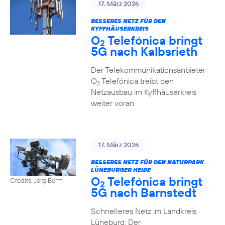
17. März 2026
BESSERES NETZ FÜR DEN
KYFFHÄUSERKREIS
O
Telefónica bringt
2
5G nach Kalbsrieth
Der Telekommunikationsanbieter
O
Telefónica treibt den
2
Netzausbau im Kyffhäuserkreis
weiter voran
17. März 2026
BESSERES NETZ FÜR DEN NATURPARK
LÜNEBURGER HEIDE
O
Telefónica bringt
Credits: Jörg Borm
2
5G nach Barnstedt
Schnelleres Netz im Landkreis
Lüneburg: Der