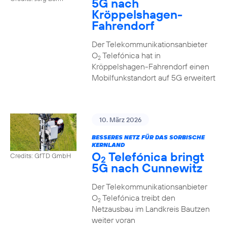
5G nach
Kröppelshagen-
Fahrendorf
Der Telekommunikationsanbieter
O
Telefónica hat in
2
Kröppelshagen-Fahrendorf einen
Mobilfunkstandort auf 5G erweitert
10. März 2026
BESSERES NETZ FÜR DAS SORBISCHE
KERNLAND
O
Telefónica bringt
Credits: GfTD GmbH
2
5G nach Cunnewitz
Der Telekommunikationsanbieter
O
Telefónica treibt den
2
Netzausbau im Landkreis Bautzen
weiter voran