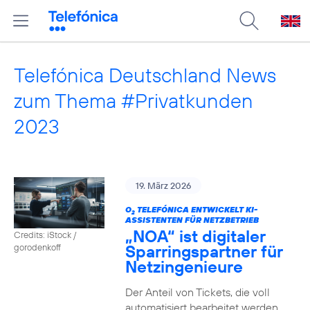
Telefónica Deutschland News
zum Thema #Privatkunden
2023
19. März 2026
O
TELEFÓNICA ENTWICKELT KI-
2
ASSISTENTEN FÜR NETZBETRIEB
„NOA“ ist digitaler
Credits: iStock /
Sparringspartner für
gorodenkoff
Netzingenieure
Der Anteil von Tickets, die voll
automatisiert bearbeitet werden