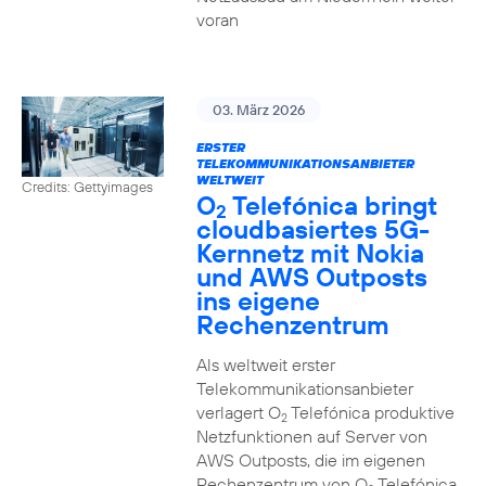
voran
03. März 2026
ERSTER
TELEKOMMUNIKATIONSANBIETER
WELTWEIT
Credits: Gettyimages
O
Telefónica bringt
2
cloudbasiertes 5G-
Kernnetz mit Nokia
und AWS Outposts
ins eigene
Rechenzentrum
Als weltweit erster
Telekommunikationsanbieter
verlagert O
Telefónica produktive
2
Netzfunktionen auf Server von
AWS Outposts, die im eigenen
Rechenzentrum von O
Telefónica