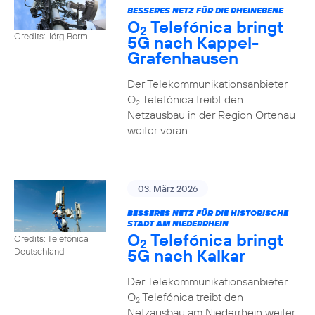
BESSERES NETZ FÜR DIE RHEINEBENE
O
Telefónica bringt
2
Credits: Jörg Borm
5G nach Kappel-
Grafenhausen
Der Telekommunikationsanbieter
O
Telefónica treibt den
2
Netzausbau in der Region Ortenau
weiter voran
03. März 2026
BESSERES NETZ FÜR DIE HISTORISCHE
STADT AM NIEDERRHEIN
O
Telefónica bringt
Credits: Telefónica
2
5G nach Kalkar
Deutschland
Der Telekommunikationsanbieter
O
Telefónica treibt den
2
Netzausbau am Niederrhein weiter