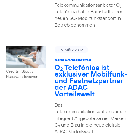
Telekommunikationsanbieter O
2
Telefónica hat in Barnstedt einen
neuen 5G-Mobilfunkstandort in
Betrieb genommen
16. März 2026
NEUE KOOPERATION
O
Telefónica ist
2
Credits: iStock /
exklusiver Mobilfunk-
Nuttawan Jayawan
und Festnetzpartner
der ADAC
Vorteilswelt
Das
Telekommunikationsunternehmen
integriert Angebote seiner Marken
O
und Blau in die neue digitale
2
ADAC Vorteilswelt