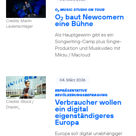
O
MUSIC STUDIO ON TOUR
2
O
baut Newcomern
2
Credits: Marlin
eine Bühne
Lautenschläger
Als Hauptgewinn gibt es ein
Songwriting-Camp plus Single-
Produktion und Musikvideo mit
Miksu / Macloud
04. März 2026
REPRÄSENTATIVE
BEVÖLKERUNGSBEFRAGUNG
Verbraucher wollen
Credits: iStock /
ein digital
Drazen_
eigenständigeres
Europa
Europa soll digital unabhängiger