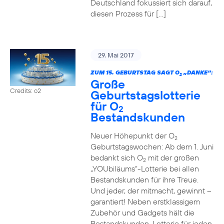
Deutschland fokussiert sich darauf,
diesen Prozess für […]
29. Mai 2017
ZUM 15. GEBURTSTAG SAGT O
„DANKE“:
2
Große
Credits: o2
Geburtstagslotterie
für O
2
Bestandskunden
Neuer Höhepunkt der O
2
Geburtstagswochen: Ab dem 1. Juni
bedankt sich O
mit der großen
2
„YOUbiläums“-Lotterie bei allen
Bestandskunden für ihre Treue.
Und jeder, der mitmacht, gewinnt –
garantiert! Neben erstklassigem
Zubehör und Gadgets hält die
Bestandskunden-Lotterie für jeden