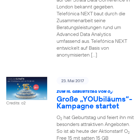
London bekannt gegeben.
Telefónica NEXT baut durch die
Zusammenarbeit seine
Beratungsleistungen rund um
Advanced Data Analytics
umfassend aus. Telefónica NEXT
entwickelt auf Basis von
anonymisierten […]
23. Mai 2017
ZUM 15. GEBURTSTAG VON O
:
2
Große „YOUbiläums“-
Credits: o2
Kampagne startet
O
hat Geburtstag und feiert ihn mit
2
besonders attraktiven Angeboten.
So ist ab heute der Aktionstarif O
2
Free 15 mit satten 15 GB