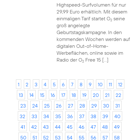
Highspeed-Surfvolumen für nur
29,99 Euro erhältlich. Mit diesem
einmaligen Tarif startet O
seine
2
groß angelegte
Geburtstagskampagne. In den
kommenden Wochen werden auf
digitalen Out-of-Home-
Werbeflächen, online sowie im
Radio der O
Free 15 […]
2
1
2
3
4
5
6
7
8
9
10
11
12
13
14
15
16
17
18
19
20
21
22
23
24
25
26
27
28
29
30
31
32
33
34
35
36
37
38
39
40
41
42
43
44
45
46
47
48
49
50
51
52
53
54
55
56
57
58