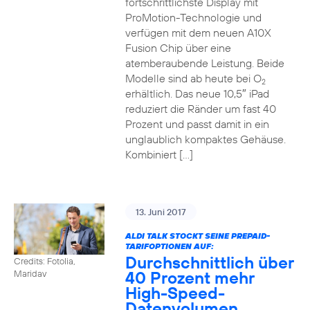
fortschrittlichste Display mit
ProMotion-Technologie und
verfügen mit dem neuen A10X
Fusion Chip über eine
atemberaubende Leistung. Beide
Modelle sind ab heute bei O
2
erhältlich. Das neue 10,5″ iPad
reduziert die Ränder um fast 40
Prozent und passt damit in ein
unglaublich kompaktes Gehäuse.
Kombiniert […]
13. Juni 2017
ALDI TALK STOCKT SEINE PREPAID-
TARIFOPTIONEN AUF:
Durchschnittlich über
Credits: Fotolia,
40 Prozent mehr
Maridav
High-Speed-
Datenvolumen