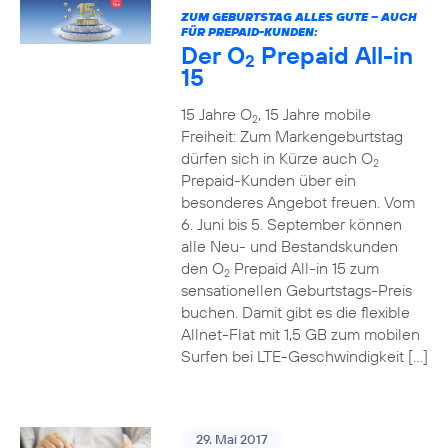
ZUM GEBURTSTAG ALLES GUTE – AUCH
FÜR PREPAID-KUNDEN:
Der O
Prepaid All-in
2
15
15 Jahre O
, 15 Jahre mobile
2
Freiheit: Zum Markengeburtstag
dürfen sich in Kürze auch O
2
Prepaid-Kunden über ein
besonderes Angebot freuen. Vom
6. Juni bis 5. September können
alle Neu- und Bestandskunden
den O
Prepaid All-in 15 zum
2
sensationellen Geburtstags-Preis
buchen. Damit gibt es die flexible
Allnet-Flat mit 1,5 GB zum mobilen
Surfen bei LTE-Geschwindigkeit […]
29. Mai 2017