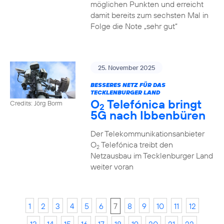
möglichen Punkten und erreicht
damit bereits zum sechsten Mal in
Folge die Note „sehr gut“
25. November 2025
BESSERES NETZ FÜR DAS
TECKLENBURGER LAND
O
Telefónica bringt
Credits: Jörg Borm
2
5G nach Ibbenbüren
Der Telekommunikationsanbieter
O
Telefónica treibt den
2
Netzausbau im Tecklenburger Land
weiter voran
1
2
3
4
5
6
7
8
9
10
11
12