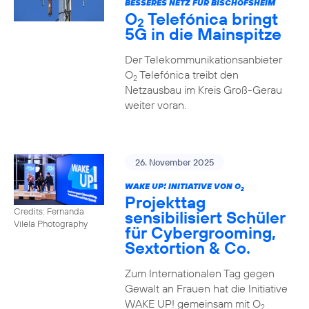
BESSERES NETZ FÜR BISCHOFSHEIM
O
Telefónica bringt
2
5G in die Mainspitze
Der Telekommunikationsanbieter
O
Telefónica treibt den
2
Netzausbau im Kreis Groß-Gerau
weiter voran.
26. November 2025
WAKE UP! INITIATIVE VON O
2
Projekttag
Credits: Fernanda
sensibilisiert Schüler
Vilela Photography
für Cybergrooming,
Sextortion & Co.
Zum Internationalen Tag gegen
Gewalt an Frauen hat die Initiative
WAKE UP! gemeinsam mit O
2