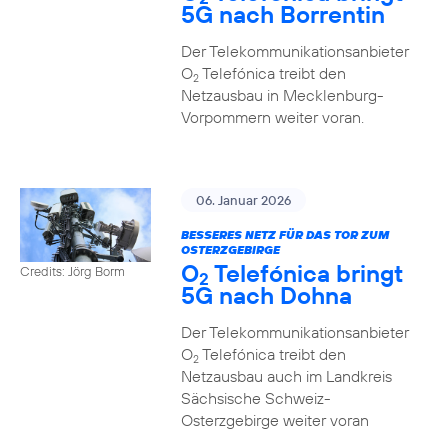
5G nach Borrentin
Der Telekommunikationsanbieter
O
Telefónica treibt den
2
Netzausbau in Mecklenburg-
Vorpommern weiter voran.
06. Januar 2026
BESSERES NETZ FÜR DAS TOR ZUM
OSTERZGEBIRGE
O
Telefónica bringt
Credits: Jörg Borm
2
5G nach Dohna
Der Telekommunikationsanbieter
O
Telefónica treibt den
2
Netzausbau auch im Landkreis
Sächsische Schweiz-
Osterzgebirge weiter voran