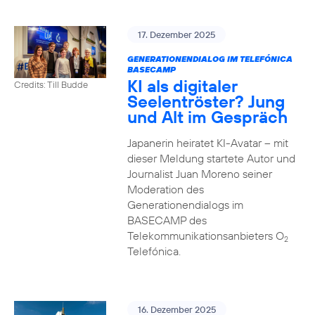
17. Dezember 2025
GENERATIONENDIALOG IM TELEFÓNICA
BASECAMP
KI als digitaler
Credits: Till Budde
Seelentröster? Jung
und Alt im Gespräch
Japanerin heiratet KI-Avatar – mit
dieser Meldung startete Autor und
Journalist Juan Moreno seiner
Moderation des
Generationendialogs im
BASECAMP des
Telekommunikationsanbieters O
2
Telefónica.
16. Dezember 2025