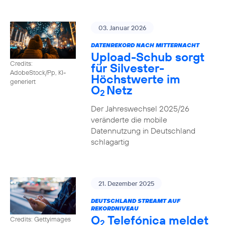
03. Januar 2026
DATENREKORD NACH MITTERNACHT
Upload-Schub sorgt
Credits:
für Silvester-
AdobeStock/Pp, KI-
Höchstwerte im
generiert
O
Netz
2
Der Jahreswechsel 2025/26
veränderte die mobile
Datennutzung in Deutschland
schlagartig
21. Dezember 2025
DEUTSCHLAND STREAMT AUF
REKORDNIVEAU
O
Telefónica meldet
Credits: Gettyimages
2