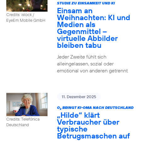
STUDIE ZU EINSAMKEIT UND KI
Einsam an
Credits: istock /
Weihnachten: KI und
EyeEm Mobile GmbH
Medien als
Gegenmittel –
virtuelle Abbilder
bleiben tabu
Jeder Zweite fühlt sich
alleingelassen, sozial oder
emotional von anderen getrennt
11. Dezember 2025
O
BRINGT KI-OMA NACH DEUTSCHLAND
2
„Hilde“ klärt
Credits: Telefónica
Verbraucher über
Deutschland
typische
Betrugsmaschen auf