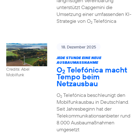
langfristigen Vereinbarung
unterstützt Capgemini die
Umsetzung einer umfassenden KI-
Strategie von O
Telefónica
2
18. Dezember 2025
JEDE STUNDE EINE NEUE
AUSBAUMASSNAHME
O
Telefónica macht
Credits: Abel
2
Tempo beim
Mobilfunk
Netzausbau
O
Telefónica beschleunigt den
2
Mobilfunkausbau in Deutschland.
Seit Jahresbeginn hat der
Telekommunikationsanbieter rund
8.000 Ausbaumaßnahmen
umgesetzt