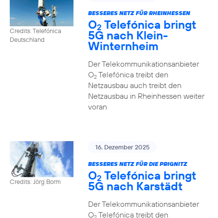
BESSERES NETZ FÜR RHEINHESSEN
O
Telefónica bringt
2
Credits: Telefónica
5G nach Klein-
Deutschland
Winternheim
Der Telekommunikationsanbieter
O
Telefónica treibt den
2
Netzausbau auch treibt den
Netzausbau in Rheinhessen weiter
voran
16. Dezember 2025
BESSERES NETZ FÜR DIE PRIGNITZ
O
Telefónica bringt
2
Credits: Jörg Borm
5G nach Karstädt
Der Telekommunikationsanbieter
O
Telefónica treibt den
2