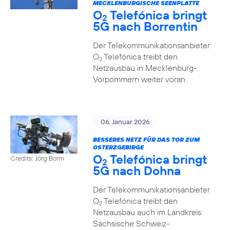
MECKLENBURGISCHE SEENPLATTE
O
Telefónica bringt
2
5G nach Borrentin
Der Telekommunikationsanbieter
O
Telefónica treibt den
2
Netzausbau in Mecklenburg-
Vorpommern weiter voran.
06. Januar 2026
BESSERES NETZ FÜR DAS TOR ZUM
OSTERZGEBIRGE
O
Telefónica bringt
Credits: Jörg Borm
2
5G nach Dohna
Der Telekommunikationsanbieter
O
Telefónica treibt den
2
Netzausbau auch im Landkreis
Sächsische Schweiz-