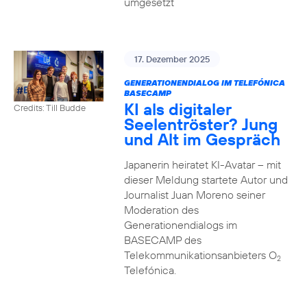
umgesetzt
17. Dezember 2025
GENERATIONENDIALOG IM TELEFÓNICA
BASECAMP
KI als digitaler
Credits: Till Budde
Seelentröster? Jung
und Alt im Gespräch
Japanerin heiratet KI-Avatar – mit
dieser Meldung startete Autor und
Journalist Juan Moreno seiner
Moderation des
Generationendialogs im
BASECAMP des
Telekommunikationsanbieters O
2
Telefónica.