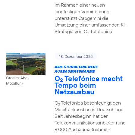
Im Rahmen einer neuen
langfristigen Vereinbarung
unterstützt Capgemini die
Umsetzung einer umfassenden KI-
Strategie von O
Telefónica
2
18. Dezember 2025
JEDE STUNDE EINE NEUE
AUSBAUMASSNAHME
O
Telefónica macht
Credits: Abel
2
Tempo beim
Mobilfunk
Netzausbau
O
Telefónica beschleunigt den
2
Mobilfunkausbau in Deutschland.
Seit Jahresbeginn hat der
Telekommunikationsanbieter rund
8.000 Ausbaumaßnahmen