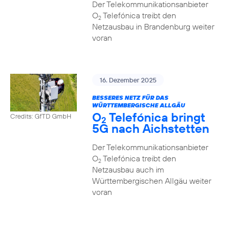
Der Telekommunikationsanbieter
O
Telefónica treibt den
2
Netzausbau in Brandenburg weiter
voran
16. Dezember 2025
BESSERES NETZ FÜR DAS
WÜRTTEMBERGISCHE ALLGÄU
O
Telefónica bringt
Credits: GfTD GmbH
2
5G nach Aichstetten
Der Telekommunikationsanbieter
O
Telefónica treibt den
2
Netzausbau auch im
Württembergischen Allgäu weiter
voran