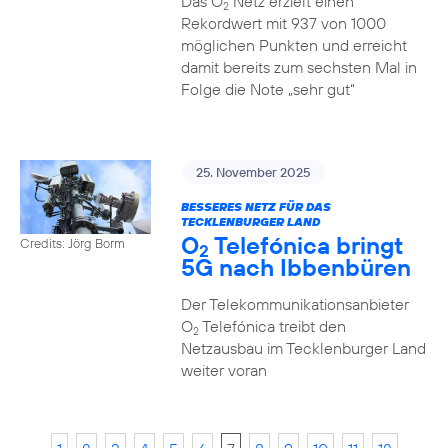
Das O
Netz erzielt einen
2
Rekordwert mit 937 von 1000
möglichen Punkten und erreicht
damit bereits zum sechsten Mal in
Folge die Note „sehr gut“
25. November 2025
BESSERES NETZ FÜR DAS
TECKLENBURGER LAND
O
Telefónica bringt
Credits: Jörg Borm
2
5G nach Ibbenbüren
Der Telekommunikationsanbieter
O
Telefónica treibt den
2
Netzausbau im Tecklenburger Land
weiter voran