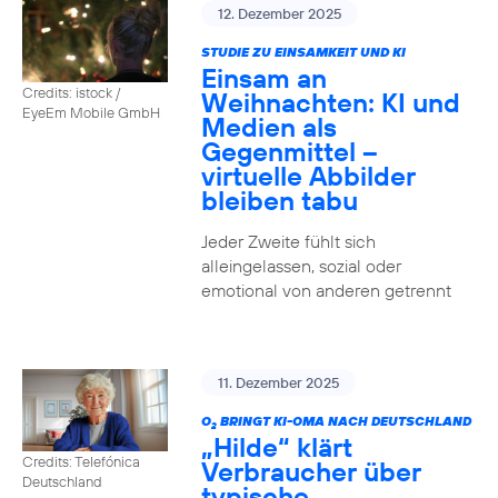
12. Dezember 2025
STUDIE ZU EINSAMKEIT UND KI
Einsam an
Credits: istock /
Weihnachten: KI und
EyeEm Mobile GmbH
Medien als
Gegenmittel –
virtuelle Abbilder
bleiben tabu
Jeder Zweite fühlt sich
alleingelassen, sozial oder
emotional von anderen getrennt
11. Dezember 2025
O
BRINGT KI-OMA NACH DEUTSCHLAND
2
„Hilde“ klärt
Credits: Telefónica
Verbraucher über
Deutschland
typische