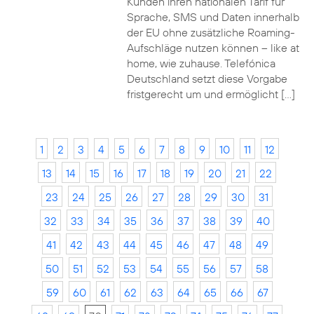
Kunden ihren nationalen Tarif für
Sprache, SMS und Daten innerhalb
der EU ohne zusätzliche Roaming-
Aufschläge nutzen können – like at
home, wie zuhause. Telefónica
Deutschland setzt diese Vorgabe
fristgerecht um und ermöglicht […]
1
2
3
4
5
6
7
8
9
10
11
12
13
14
15
16
17
18
19
20
21
22
23
24
25
26
27
28
29
30
31
32
33
34
35
36
37
38
39
40
41
42
43
44
45
46
47
48
49
50
51
52
53
54
55
56
57
58
59
60
61
62
63
64
65
66
67