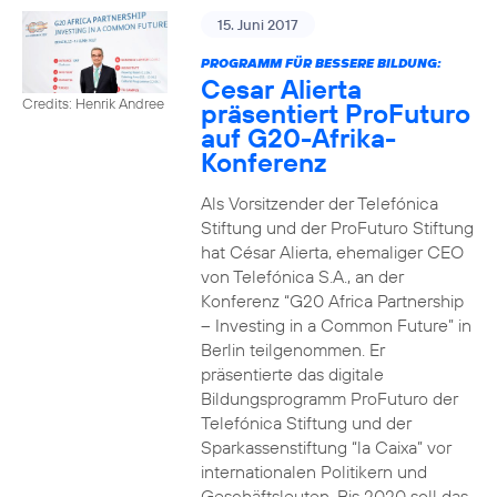
15. Juni 2017
PROGRAMM FÜR BESSERE BILDUNG:
Cesar Alierta
Credits: Henrik Andree
präsentiert ProFuturo
auf G20-Afrika-
Konferenz
Als Vorsitzender der Telefónica
Stiftung und der ProFuturo Stiftung
hat César Alierta, ehemaliger CEO
von Telefónica S.A., an der
Konferenz “G20 Africa Partnership
– Investing in a Common Future” in
Berlin teilgenommen. Er
präsentierte das digitale
Bildungsprogramm ProFuturo der
Telefónica Stiftung und der
Sparkassenstiftung “la Caixa” vor
internationalen Politikern und
Geschäftsleuten. Bis 2020 soll das