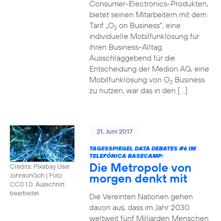
Consumer-Electronics-Produkten,
bietet seinen Mitarbeitern mit dem
Tarif „O
on Business“, eine
2
individuelle Mobilfunklösung für
ihren Business-Alltag.
Ausschlaggebend für die
Entscheidung der Medion AG, eine
Mobilfunklösung von O
Business
2
zu nutzen, war das in den […]
21. Juni 2017
TAGESSPIEGEL DATA DEBATES
#6
IM
TELEFÓNICA BASECAMP:
Die Metropole von
Credits: Pixabay User
morgen denkt mit
JohnsonGoh
|
Foto:
CC0 1.0, Ausschnitt
bearbeitet
Die Vereinten Nationen gehen
davon aus, dass im Jahr 2030
weltweit fünf Milliarden Menschen