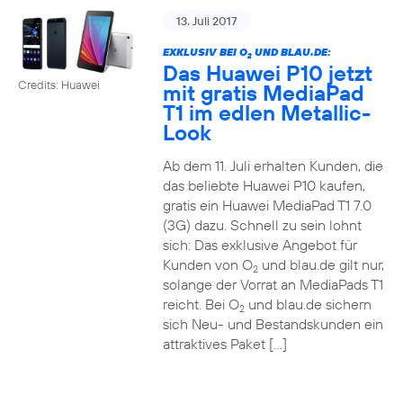
13. Juli 2017
EXKLUSIV BEI O
UND BLAU.DE:
2
Das Huawei P10 jetzt
Credits: Huawei
mit gratis MediaPad
T1 im edlen Metallic-
Look
Ab dem 11. Juli erhalten Kunden, die
das beliebte Huawei P10 kaufen,
gratis ein Huawei MediaPad T1 7.0
(3G) dazu. Schnell zu sein lohnt
sich: Das exklusive Angebot für
Kunden von O
und blau.de gilt nur,
2
solange der Vorrat an MediaPads T1
reicht. Bei O
und blau.de sichern
2
sich Neu- und Bestandskunden ein
attraktives Paket […]