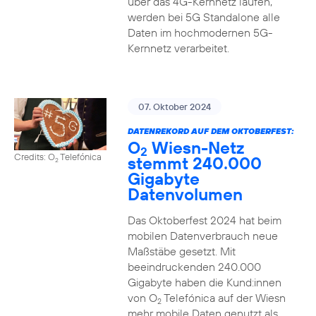
über das 4G-Kernnetz laufen,
werden bei 5G Standalone alle
Daten im hochmodernen 5G-
Kernnetz verarbeitet.
07. Oktober 2024
DATENREKORD AUF DEM OKTOBERFEST:
O
Wiesn-Netz
2
Credits: O
Telefónica
stemmt 240.000
2
Gigabyte
Datenvolumen
Das Oktoberfest 2024 hat beim
mobilen Datenverbrauch neue
Maßstäbe gesetzt. Mit
beeindruckenden 240.000
Gigabyte haben die Kund:innen
von O
Telefónica auf der Wiesn
2
mehr mobile Daten genutzt als