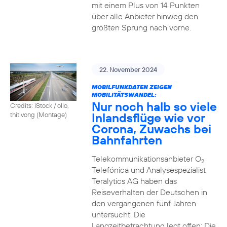
mit einem Plus von 14 Punkten
über alle Anbieter hinweg den
größten Sprung nach vorne.
22. November 2024
MOBILFUNKDATEN ZEIGEN
MOBILITÄTSWANDEL:
Nur noch halb so viele
Credits: iStock / ollo,
Inlandsflüge wie vor
thitivong (Montage)
Corona, Zuwachs bei
Bahnfahrten
Telekommunikationsanbieter O
2
Telefónica und Analysespezialist
Teralytics AG haben das
Reiseverhalten der Deutschen in
den vergangenen fünf Jahren
untersucht. Die
Langzeitbetrachtung legt offen: Die