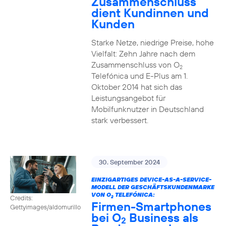
Zusammenschluss
dient Kundinnen und
Kunden
Starke Netze, niedrige Preise, hohe
Vielfalt: Zehn Jahre nach dem
Zusammenschluss von O
2
Telefónica und E-Plus am 1.
Oktober 2014 hat sich das
Leistungsangebot für
Mobilfunknutzer in Deutschland
stark verbessert.
30. September 2024
EINZIGARTIGES DEVICE-AS-A-SERVICE-
MODELL DER GESCHÄFTSKUNDENMARKE
VON O
TELEFÓNICA:
Credits:
2
Firmen-Smartphones
Gettyimages/aldomurillo
bei O
Business als
2