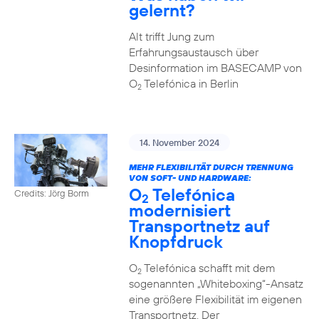
gelernt?
Alt trifft Jung zum
Erfahrungsaustausch über
Desinformation im BASECAMP von
O
Telefónica in Berlin
2
14. November 2024
MEHR FLEXIBILITÄT DURCH TRENNUNG
VON SOFT- UND HARDWARE:
O
Telefónica
Credits: Jörg Borm
2
modernisiert
Transportnetz auf
Knopfdruck
O
Telefónica schafft mit dem
2
sogenannten „Whiteboxing“-Ansatz
eine größere Flexibilität im eigenen
Transportnetz. Der