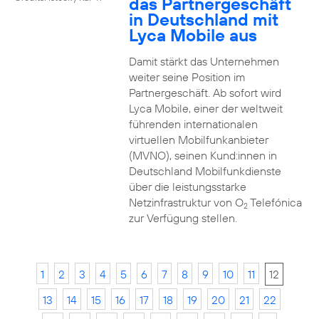
das Partnergeschäft
in Deutschland mit
Lyca Mobile aus
Damit stärkt das Unternehmen
weiter seine Position im
Partnergeschäft. Ab sofort wird
Lyca Mobile, einer der weltweit
führenden internationalen
virtuellen Mobilfunkanbieter
(MVNO), seinen Kund:innen in
Deutschland Mobilfunkdienste
über die leistungsstarke
Netzinfrastruktur von O
Telefónica
2
zur Verfügung stellen.
1
2
3
4
5
6
7
8
9
10
11
12
13
14
15
16
17
18
19
20
21
22