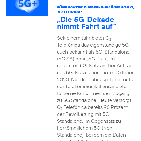
FÜNF FAKTEN ZUM 5G-JUBILÄUM VON O
2
TELEFÓNICA:
„Die 5G-Dekade
nimmt Fahrt auf“
Seit einem Jahr bietet O
2
Telefónica das eigenständige 5G,
auch bekannt als 5G-Standalone
(5G SA) oder „5G Plus“, im
gesamten 5G-Netz an. Der Aufbau
des 5G-Netzes begann im Oktober
2020. Nur drei Jahre später öffnete
der Telekommunikationsanbieter
für seine Kund:innen den Zugang
zu 5G Standalone. Heute versorgt
O
Telefónica bereits 96 Prozent
2
der Bevölkerung mit 5G
Standalone. Im Gegensatz zu
herkömmlichem 5G (Non-
Standalone), bei dem die Daten