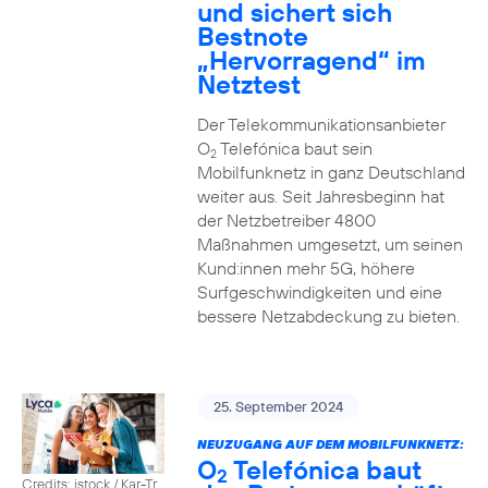
und sichert sich
Bestnote
„Hervorragend“ im
Netztest
Der Telekommunikationsanbieter
O
Telefónica baut sein
2
Mobilfunknetz in ganz Deutschland
weiter aus. Seit Jahresbeginn hat
der Netzbetreiber 4800
Maßnahmen umgesetzt, um seinen
Kund:innen mehr 5G, höhere
Surfgeschwindigkeiten und eine
bessere Netzabdeckung zu bieten.
25. September 2024
NEUZUGANG AUF DEM MOBILFUNKNETZ:
O
Telefónica baut
2
Credits: istock / Kar-Tr