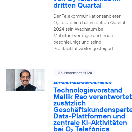
2
dritten Quartal
Der Telekommunikationsanbieter
O
Telefónica hat im dritten Quartal
2
2024 sein Wachstum bei
Mobilfunkvertragskund:innen
beschleunigt und seine
Profitabilität weiter gesteigert.
05. November 2024
AUFSICHTSRATSENTSCHEIDUNG:
Technologievorstand
Mallik Rao verantwortet
zusätzlich
Geschäftskundensparte
Data-Plattformen und
zentrale KI-Aktivitäten
bei O
Telefónica
2