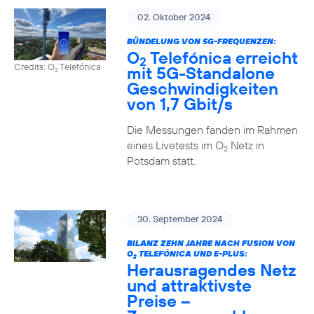
02. Oktober 2024
BÜNDELUNG VON 5G-FREQUENZEN:
O
Telefónica erreicht
2
Credits: O
Telefónica
mit 5G-Standalone
2
Geschwindigkeiten
von 1,7 Gbit/s
Die Messungen fanden im Rahmen
eines Livetests im O
Netz in
2
Potsdam statt.
30. September 2024
BILANZ ZEHN JAHRE NACH FUSION VON
O
TELEFÓNICA UND E-PLUS:
2
Herausragendes Netz
und attraktivste
Preise –