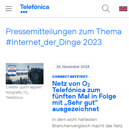
Pressemitteilungen zum Thema
#Internet_der_Dinge 2023
26. November 2024
CONNECT NETZTEST:
Netz von O
2
Credits: quirin leppert
Telefónica zum
fotografie / O
fünften Mal in Folge
2
Telefónica
mit „Sehr gut“
ausgezeichnet
In dem wohl härtesten
Branchenvergleich macht das Netz