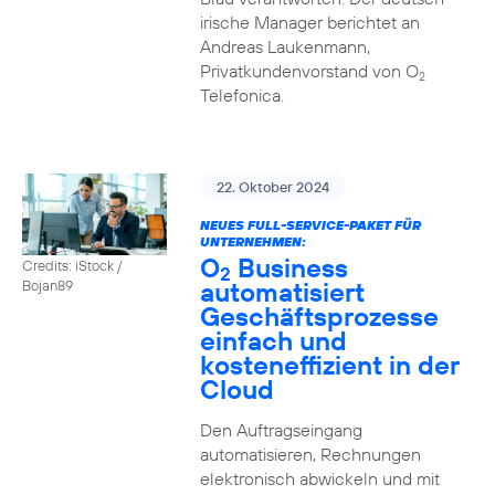
irische Manager berichtet an
Andreas Laukenmann,
Privatkundenvorstand von O
2
Telefonica.
22. Oktober 2024
NEUES FULL-SERVICE-PAKET FÜR
UNTERNEHMEN:
O
Business
Credits: iStock /
2
automatisiert
Bojan89
Geschäftsprozesse
einfach und
kosteneffizient in der
Cloud
Den Auftragseingang
automatisieren, Rechnungen
elektronisch abwickeln und mit