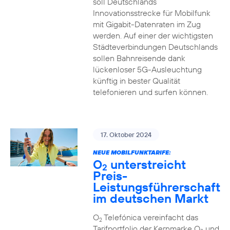
soll Deutschlands
Innovationsstrecke für Mobilfunk
mit Gigabit-Datenraten im Zug
werden. Auf einer der wichtigsten
Städteverbindungen Deutschlands
sollen Bahnreisende dank
lückenloser 5G-Ausleuchtung
künftig in bester Qualität
telefonieren und surfen können.
17. Oktober 2024
NEUE MOBILFUNKTARIFE:
O
unterstreicht
2
Preis-
Leistungsführerschaft
im deutschen Markt
O
Telefónica vereinfacht das
2
Tarifportfolio der Kernmarke O
und