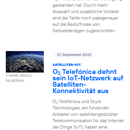
2
gestanden hat. Durch mehr
Auswahl und zusätzliche Vorteile
sind die Tarife noch passgenauer
auf die Bedürfnisse von
Selbstständigen zugeschnitten.
27. September 2023
SATELLITEN-IOT:
O
Telefónica dehnt
2
Credits: iStock /
sein IoT-Netzwerk auf
NicoElNino
Satelliten-
Konnektivität aus
O
Telefónica und Skylo
2
Technologies, ein führender
Anbieter von satellitengestützter
Telekommunikation für das Internet
der Dinge (IoT), haben eine