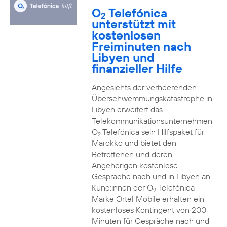
O
Telefónica
2
unterstützt mit
kostenlosen
Freiminuten nach
Libyen und
finanzieller Hilfe
Angesichts der verheerenden
Überschwemmungskatastrophe in
Libyen erweitert das
Telekommunikationsunternehmen
O
Telefónica sein Hilfspaket für
2
Marokko und bietet den
Betroffenen und deren
Angehörigen kostenlose
Gespräche nach und in Libyen an.
Kund:innen der O
Telefónica-
2
Marke Ortel Mobile erhalten ein
kostenloses Kontingent von 200
Minuten für Gespräche nach und