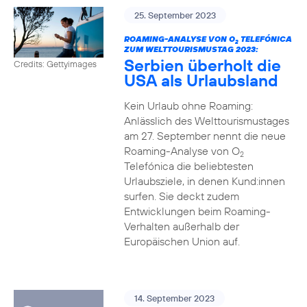
25. September 2023
ROAMING-ANALYSE VON O
TELEFÓNICA
2
ZUM WELTTOURISMUSTAG 2023:
Serbien überholt die
Credits: Gettyimages
USA als Urlaubsland
Kein Urlaub ohne Roaming:
Anlässlich des Welttourismustages
am 27. September nennt die neue
Roaming-Analyse von O
2
Telefónica die beliebtesten
Urlaubsziele, in denen Kund:innen
surfen. Sie deckt zudem
Entwicklungen beim Roaming-
Verhalten außerhalb der
Europäischen Union auf.
14. September 2023