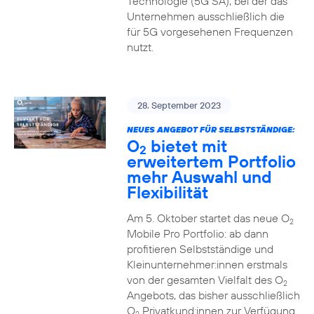
Technologie (5G SA), bei der das
Unternehmen ausschließlich die
für 5G vorgesehenen Frequenzen
nutzt.
28. September 2023
NEUES ANGEBOT FÜR SELBSTSTÄNDIGE:
O
bietet mit
2
erweitertem Portfolio
mehr Auswahl und
Flexibilität
Am 5. Oktober startet das neue O
2
Mobile Pro Portfolio: ab dann
profitieren Selbstständige und
Kleinunternehmer:innen erstmals
von der gesamten Vielfalt des O
2
Angebots, das bisher ausschließlich
O
Privatkund:innen zur Verfügung