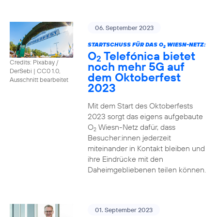
06. September 2023
STARTSCHUSS FÜR DAS O
WIESN-NETZ:
2
O
Telefónica bietet
2
Credits: Pixabay /
noch mehr 5G auf
DerSebi
|
CC0 1.0,
dem Oktoberfest
Ausschnitt bearbeitet
2023
Mit dem Start des Oktoberfests
2023 sorgt das eigens aufgebaute
O
Wiesn-Netz dafür, dass
2
Besucher:innen jederzeit
miteinander in Kontakt bleiben und
ihre Eindrücke mit den
Daheimgebliebenen teilen können.
01. September 2023