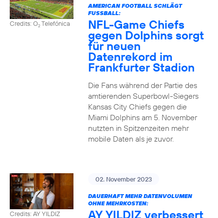
AMERICAN FOOTBALL SCHLÄGT
FUSSBALL:
NFL-Game Chiefs
Credits: O
Telefónica
2
gegen Dolphins sorgt
für neuen
Datenrekord im
Frankfurter Stadion
Die Fans während der Partie des
amtierenden Superbowl-Siegers
Kansas City Chiefs gegen die
Miami Dolphins am 5. November
nutzten in Spitzenzeiten mehr
mobile Daten als je zuvor.
02. November 2023
DAUERHAFT MEHR DATENVOLUMEN
OHNE MEHRKOSTEN:
AY YILDIZ verbessert
Credits: AY YILDIZ