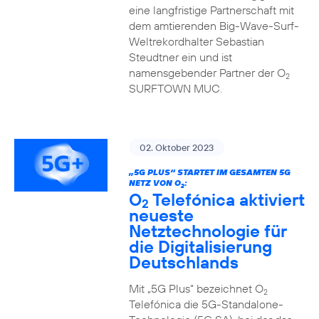
eine langfristige Partnerschaft mit
dem amtierenden Big-Wave-Surf-
Weltrekordhalter Sebastian
Steudtner ein und ist
namensgebender Partner der O
2
SURFTOWN MUC.
02. Oktober 2023
„5G PLUS“ STARTET IM GESAMTEN 5G
NETZ VON O
:
2
O
Telefónica aktiviert
2
neueste
Netztechnologie für
die Digitalisierung
Deutschlands
Mit „5G Plus“ bezeichnet O
2
Telefónica die 5G-Standalone-