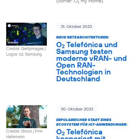
(vorher: O
my Home).
2
31. Oktober 2023
NEUE NETZARCHITEKTUREN:
O
Telefónica und
2
Credits: Gettyimages /
Samsung testen
Logos: o2, Samsung
moderne vRAN- und
Open RAN-
Technologien in
Deutschland
30. Oktober 2023
ERFOLGREICHER START EINES
ECOSYSTEM FÜR IOT-ANWENDUNGEN:
O
Telefónica
Credits: iStock / Finn
2
kooperiert mit
Hafemann