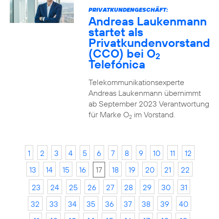
PRIVATKUNDENGESCHÄFT:
Andreas Laukenmann
startet als
Privatkundenvorstand
(CCO) bei O
2
Telefónica
Telekommunikationsexperte
Andreas Laukenmann übernimmt
ab September 2023 Verantwortung
für Marke O
im Vorstand.
2
1
2
3
4
5
6
7
8
9
10
11
12
13
14
15
16
17
18
19
20
21
22
23
24
25
26
27
28
29
30
31
32
33
34
35
36
37
38
39
40