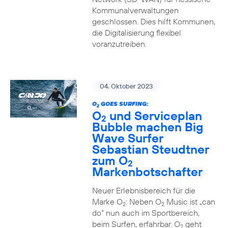
Kommunalverwaltungen
geschlossen. Dies hilft Kommunen,
die Digitalisierung flexibel
voranzutreiben.
04. Oktober 2023
O
GOES SURFING:
2
O
und Serviceplan
2
Bubble machen Big
Wave Surfer
Sebastian Steudtner
zum O
2
Markenbotschafter
Neuer Erlebnisbereich für die
Marke O
: Neben O
Music ist „can
2
2
do“ nun auch im Sportbereich,
beim Surfen, erfahrbar. O
geht
2