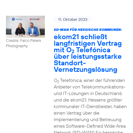
11. Oktober 2023
SD-WAN FÜR HESSISCHE KOMMUNEN:
ekom21 schließt
Credits: Falco Peters
langfristigen Vertrag
Photography
mit O
Telefónica
2
über leistungsstarke
Standort-
Vernetzungslösung
O
Telefónica, einer der führenden
2
Anbieter von Telekommunikations-
und IT-Lösungen in Deutschland,
und die ekom21, Hessens größter
kommunaler IT-Dienstleister, haben
einen Vertrag über die
Implementierung und Betreuung
eines Software-Defined Wide Area
Network (SD-WAN) für hessische