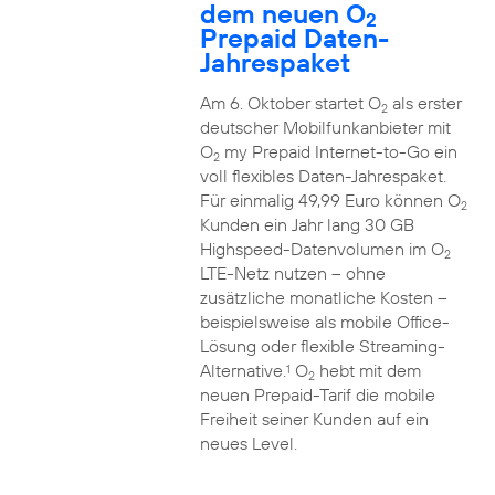
dem neuen O
2
Prepaid Daten-
Jahrespaket
Am 6. Oktober startet O
als erster
2
deutscher Mobilfunkanbieter mit
O
my Prepaid Internet-to-Go ein
2
voll flexibles Daten-Jahrespaket.
Für einmalig 49,99 Euro können O
2
Kunden ein Jahr lang 30 GB
Highspeed-Datenvolumen im O
2
LTE-Netz nutzen – ohne
zusätzliche monatliche Kosten –
beispielsweise als mobile Office-
Lösung oder flexible Streaming-
Alternative.
O
hebt mit dem
1
2
neuen Prepaid-Tarif die mobile
Freiheit seiner Kunden auf ein
neues Level.