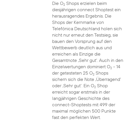
Die O
Shops erzielen beim
2
diesjährigen connect Shoptest ein
herausragendes Ergebnis. Die
Shops der Kernmarke von
Telefónica Deutschland holen sich
nicht nur erneut den Testsieg, sie
bauen den Vorsprung auf den
Wettbewerb deutlich aus und
erreichen als Einzige die
Gesamtnote ‚Sehr gut‘. Auch in den
Einzelwertungen dominiert O
- 14
2
der getesteten 25 O
Shops
2
sichern sich die Note ‚Überragend‘
oder ‚Sehr gut‘. Ein O
Shop
2
erreicht sogar erstmals in der
langjährigen Geschichte des
connect-Shoptests mit 499 der
maximal möglichen 500 Punkte
fast den perfekten Wert.