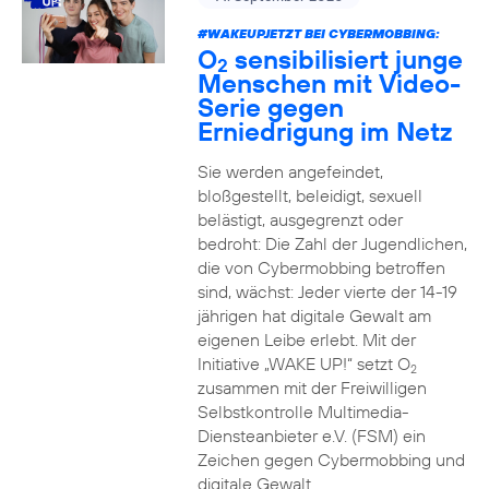
#WAKEUPJETZT BEI CYBERMOBBING:
O
sensibilisiert junge
2
Menschen mit Video-
Serie gegen
Erniedrigung im Netz
Sie werden angefeindet,
bloßgestellt, beleidigt, sexuell
belästigt, ausgegrenzt oder
bedroht: Die Zahl der Jugendlichen,
die von Cybermobbing betroffen
sind, wächst: Jeder vierte der 14-19
jährigen hat digitale Gewalt am
eigenen Leibe erlebt. Mit der
Initiative „WAKE UP!“ setzt O
2
zusammen mit der Freiwilligen
Selbstkontrolle Multimedia-
Diensteanbieter e.V. (FSM) ein
Zeichen gegen Cybermobbing und
digitale Gewalt.