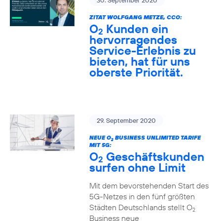
30. September 2020
ZITAT WOLFGANG METZE, CCO:
O
Kunden ein
2
hervorragendes
Service-Erlebnis zu
bieten, hat für uns
oberste Priorität.
29. September 2020
NEUE O
BUSINESS UNLIMITED TARIFE
2
MIT 5G:
O
Geschäftskunden
2
surfen ohne Limit
Mit dem bevorstehenden Start des
5G-Netzes in den fünf größten
Städten Deutschlands stellt O
2
Business neue