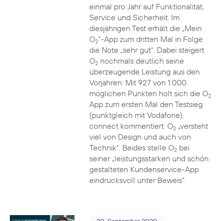
einmal pro Jahr auf Funktionalität,
Service und Sicherheit. Im
diesjährigen Test erhält die „Mein
O
“-App zum dritten Mal in Folge
2
die Note „sehr gut“. Dabei steigert
O
nochmals deutlich seine
2
überzeugende Leistung aus den
Vorjahren: Mit 927 von 1.000
möglichen Punkten holt sich die O
2
App zum ersten Mal den Testsieg
(punktgleich mit Vodafone).
connect kommentiert: O
„versteht
2
viel von Design und auch von
Technik“. Beides stelle O
bei
2
seiner „leistungsstarken und schön
gestalteten Kundenservice-App
eindrucksvoll unter Beweis“.