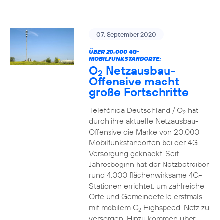
07. September 2020
ÜBER 20.000 4G-
MOBILFUNKSTANDORTE:
O
Netzausbau-
2
Offensive macht
große Fortschritte
Telefónica Deutschland / O
hat
2
durch ihre aktuelle Netzausbau-
Offensive die Marke von 20.000
Mobilfunkstandorten bei der 4G-
Versorgung geknackt. Seit
Jahresbeginn hat der Netzbetreiber
rund 4.000 flächenwirksame 4G-
Stationen errichtet, um zahlreiche
Orte und Gemeindeteile erstmals
mit mobilem O
Highspeed-Netz zu
2
versorgen. Hinzu kommen über