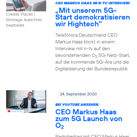
CEO MARKUS HAAS IM N-TV-INTERVIEW:
„Mit unserem 5G-
Credits: Placeit
|
Start demokratisieren
Montage, Ausschnitt
wir Hightech“
bearbeitet
Telefónica Deutschland CEO
Markus Haas blickt in einem
Interview mit n-tv auf den
bevorstehenden O
5G-Netz-Start,
2
auf die kommende 5G-Ära und die
Digitalisierung der Bundesrepublik.
24. September 2020
BEI YOUTUBE ANSEHEN:
CEO Markus Haas
zum 5G Launch von
O
2
Radiobeitrag mit CEO Markus Haas