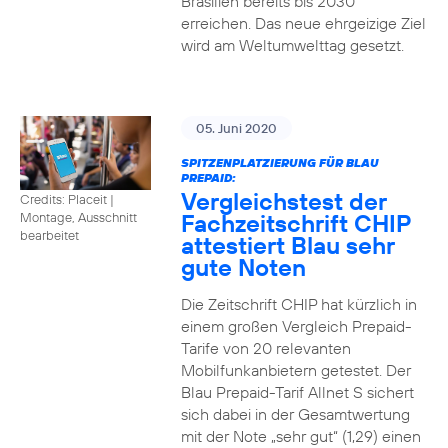
Brasilien bereits bis 2030
erreichen. Das neue ehrgeizige Ziel
wird am Weltumwelttag gesetzt.
05. Juni 2020
SPITZENPLATZIERUNG FÜR BLAU
PREPAID:
Vergleichstest der
Credits: Placeit
|
Fachzeitschrift CHIP
Montage, Ausschnitt
bearbeitet
attestiert Blau sehr
gute Noten
Die Zeitschrift CHIP hat kürzlich in
einem großen Vergleich Prepaid-
Tarife von 20 relevanten
Mobilfunkanbietern getestet. Der
Blau Prepaid-Tarif Allnet S sichert
sich dabei in der Gesamtwertung
mit der Note „sehr gut“ (1,29) einen