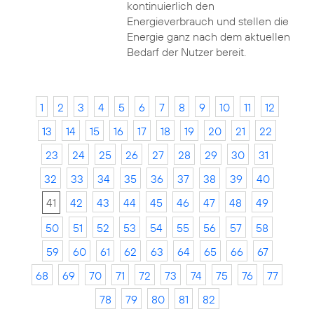
kontinuierlich den
Energieverbrauch und stellen die
Energie ganz nach dem aktuellen
Bedarf der Nutzer bereit.
1
2
3
4
5
6
7
8
9
10
11
12
13
14
15
16
17
18
19
20
21
22
23
24
25
26
27
28
29
30
31
32
33
34
35
36
37
38
39
40
41
42
43
44
45
46
47
48
49
50
51
52
53
54
55
56
57
58
59
60
61
62
63
64
65
66
67
68
69
70
71
72
73
74
75
76
77
78
79
80
81
82