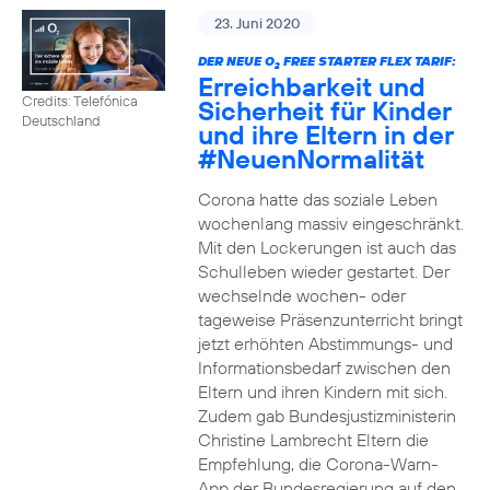
23. Juni 2020
DER NEUE O
FREE STARTER FLEX TARIF:
2
Erreichbarkeit und
Credits: Telefónica
Sicherheit für Kinder
Deutschland
und ihre Eltern in der
#NeuenNormalität
Corona hatte das soziale Leben
wochenlang massiv eingeschränkt.
Mit den Lockerungen ist auch das
Schulleben wieder gestartet. Der
wechselnde wochen- oder
tageweise Präsenzunterricht bringt
jetzt erhöhten Abstimmungs- und
Informationsbedarf zwischen den
Eltern und ihren Kindern mit sich.
Zudem gab Bundesjustizministerin
Christine Lambrecht Eltern die
Empfehlung, die Corona-Warn-
App der Bundesregierung auf den