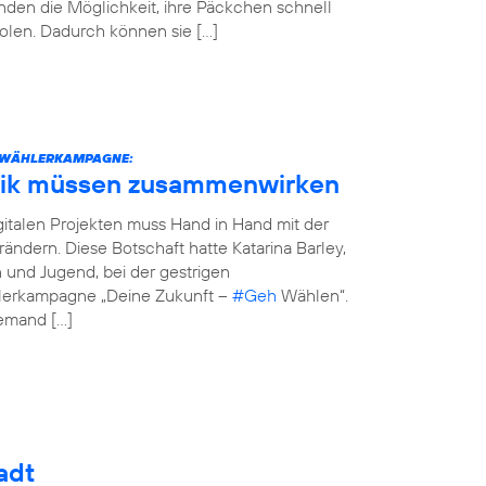
den die Möglichkeit, ihre Päckchen schnell
olen. Dadurch können sie […]
STWÄHLERKAMPAGNE:
tik müssen zusammenwirken
italen Projekten muss Hand in Hand mit der
erändern. Diese Botschaft hatte Katarina Barley,
n und Jugend, bei der gestrigen
hlerkampagne „Deine Zukunft –
#Geh
Wählen“.
jemand […]
adt