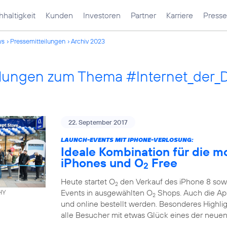
haltigkeit
Kunden
Investoren
Partner
Karriere
Presse
ws
Pressemitteilungen
Archiv 2023
ilungen zum Thema #Internet_der_
22. September 2017
LAUNCH-EVENTS MIT IPHONE-VERLOSUNG:
Ideale Kombination für die m
iPhones und O
Free
2
Heute startet O
den Verkauf des iPhone 8 sowi
2
Events in ausgewählten O
Shops. Auch die App
HY
2
und online bestellt werden. Besonderes Highli
alle Besucher mit etwas Glück eines der neuen