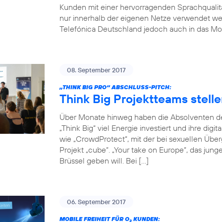
Kunden mit einer hervorragenden Sprachqualität
nur innerhalb der eigenen Netze verwendet w
Telefónica Deutschland jedoch auch in das Mob
08. September 2017
„THINK BIG PRO“ ABSCHLUSS-PITCH:
Think Big Projektteams stelle
Über Monate hinweg haben die Absolventen de
„Think Big“ viel Energie investiert und ihre digi
wie „CrowdProtect“, mit der bei sexuellen Übe
Projekt „cube“. „Your take on Europe“, das jun
Brüssel geben will. Bei […]
06. September 2017
MOBILE FREIHEIT FÜR O
KUNDEN:
2