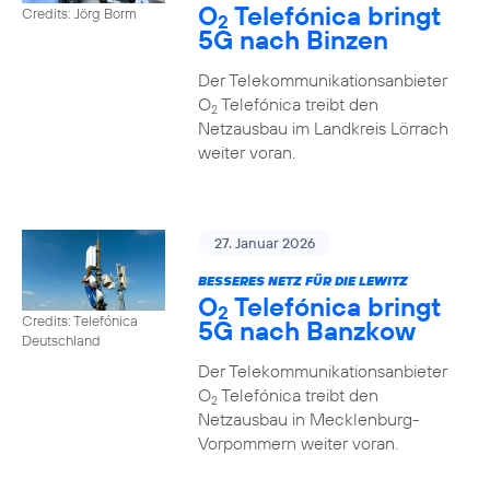
O
Telefónica bringt
Credits: Jörg Borm
2
5G nach Binzen
Der Telekommunikationsanbieter
O
Telefónica treibt den
2
Netzausbau im Landkreis Lörrach
weiter voran.
27. Januar 2026
BESSERES NETZ FÜR DIE LEWITZ
O
Telefónica bringt
2
Credits: Telefónica
5G nach Banzkow
Deutschland
Der Telekommunikationsanbieter
O
Telefónica treibt den
2
Netzausbau in Mecklenburg-
Vorpommern weiter voran.