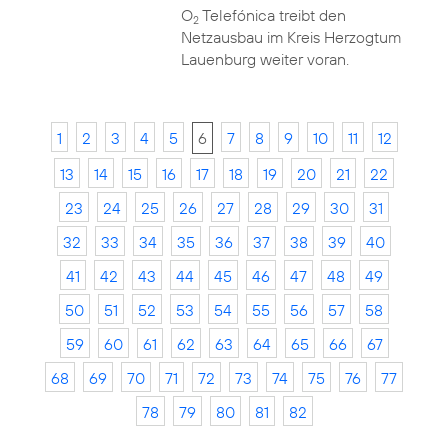
O
Telefónica treibt den
2
Netzausbau im Kreis Herzogtum
Lauenburg weiter voran.
1
2
3
4
5
6
7
8
9
10
11
12
13
14
15
16
17
18
19
20
21
22
23
24
25
26
27
28
29
30
31
32
33
34
35
36
37
38
39
40
41
42
43
44
45
46
47
48
49
50
51
52
53
54
55
56
57
58
59
60
61
62
63
64
65
66
67
68
69
70
71
72
73
74
75
76
77
78
79
80
81
82