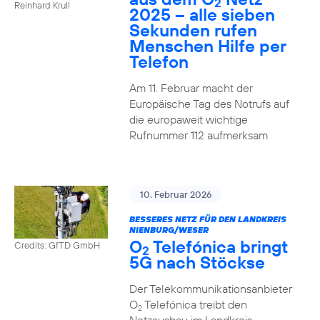
2
Reinhard Krull
2025 – alle sieben
Sekunden rufen
Menschen Hilfe per
Telefon
Am 11. Februar macht der
Europäische Tag des Notrufs auf
die europaweit wichtige
Rufnummer 112 aufmerksam
10. Februar 2026
BESSERES NETZ FÜR DEN LANDKREIS
NIENBURG/WESER
O
Telefónica bringt
Credits: GfTD GmbH
2
5G nach Stöckse
Der Telekommunikationsanbieter
O
Telefónica treibt den
2