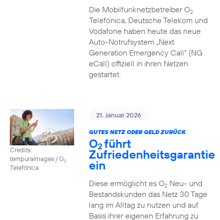
Die Mobilfunknetzbetreiber O
2
Telefónica, Deutsche Telekom und
Vodafone haben heute das neue
Auto-Notrufsystem „Next
Generation Emergency Call“ (NG
eCall) offiziell in ihren Netzen
gestartet.
21. Januar 2026
GUTES NETZ ODER GELD ZURÜCK
O
führt
2
Credits:
Zufriedenheitsgarantie
tempuraImages / O
ein
2
Telefónica
Diese ermöglicht es O
Neu- und
2
Bestandskunden das Netz 30 Tage
lang im Alltag zu nutzen und auf
Basis ihrer eigenen Erfahrung zu