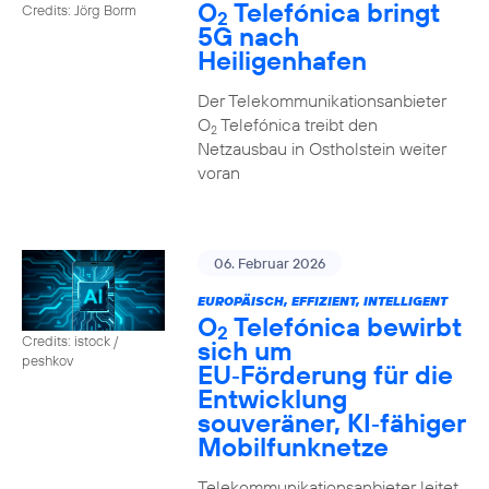
O
Telefónica bringt
Credits: Jörg Borm
2
5G nach
Heiligenhafen
Der Telekommunikationsanbieter
O
Telefónica treibt den
2
Netzausbau in Ostholstein weiter
voran
06. Februar 2026
EUROPÄISCH, EFFIZIENT, INTELLIGENT
O
Telefónica bewirbt
2
Credits: istock /
sich um
peshkov
EU‑Förderung für die
Entwicklung
souveräner, KI‑fähiger
Mobilfunknetze
Telekommunikationsanbieter leitet