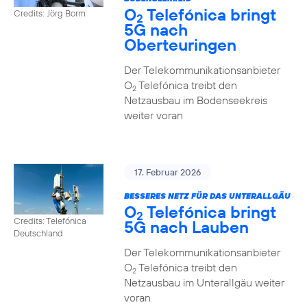
O
Telefónica bringt
Credits: Jörg Borm
2
5G nach
Oberteuringen
Der Telekommunikationsanbieter
O
Telefónica treibt den
2
Netzausbau im Bodenseekreis
weiter voran
17. Februar 2026
BESSERES NETZ FÜR DAS UNTERALLGÄU
O
Telefónica bringt
2
Credits: Telefónica
5G nach Lauben
Deutschland
Der Telekommunikationsanbieter
O
Telefónica treibt den
2
Netzausbau im Unterallgäu weiter
voran