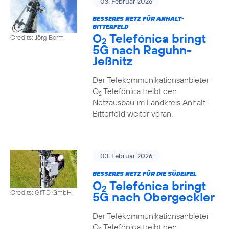
03. Februar 2026
BESSERES NETZ FÜR ANHALT-
BITTERFELD
O
Telefónica bringt
Credits: Jörg Borm
2
5G nach Raguhn-
Jeßnitz
Der Telekommunikationsanbieter
O
Telefónica treibt den
2
Netzausbau im Landkreis Anhalt-
Bitterfeld weiter voran.
03. Februar 2026
BESSERES NETZ FÜR DIE SÜDEIFEL
O
Telefónica bringt
2
Credits: GfTD GmbH
5G nach Obergeckler
Der Telekommunikationsanbieter
O
Telefónica treibt den