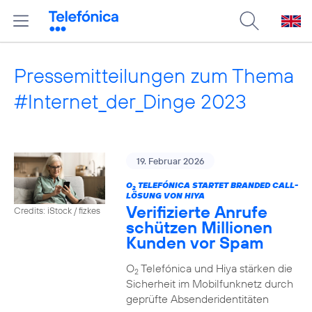
Pressemitteilungen zum Thema
#Internet_der_Dinge 2023
19. Februar 2026
O
TELEFÓNICA STARTET BRANDED CALL-
2
LÖSUNG VON HIYA
Verifizierte Anrufe
Credits: iStock / fizkes
schützen Millionen
Kunden vor Spam
O
Telefónica und Hiya stärken die
2
Sicherheit im Mobilfunknetz durch
geprüfte Absenderidentitäten