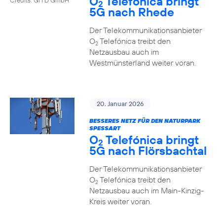
O
Telefónica bringt
2
5G nach Rhede
Der Telekommunikationsanbieter
O
Telefónica treibt den
2
Netzausbau auch im
Westmünsterland weiter voran.
20. Januar 2026
BESSERES NETZ FÜR DEN NATURPARK
SPESSART
O
Telefónica bringt
2
5G nach Flörsbachtal
Der Telekommunikationsanbieter
O
Telefónica treibt den
2
Netzausbau auch im Main-Kinzig-
Kreis weiter voran.